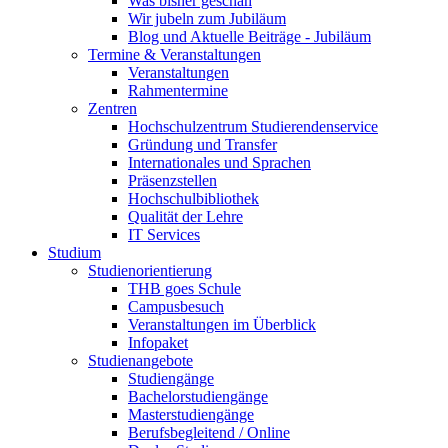
Was bisher geschah
Wir jubeln zum Jubiläum
Blog und Aktuelle Beiträge - Jubiläum
Termine & Veranstaltungen
Veranstaltungen
Rahmentermine
Zentren
Hochschulzentrum Studierendenservice
Gründung und Transfer
Internationales und Sprachen
Präsenzstellen
Hochschulbibliothek
Qualität der Lehre
IT Services
Studium
Studienorientierung
THB goes Schule
Campusbesuch
Veranstaltungen im Überblick
Infopaket
Studienangebote
Studiengänge
Bachelorstudiengänge
Masterstudiengänge
Berufsbegleitend / Online