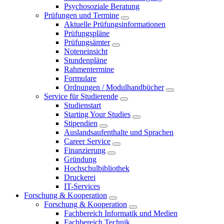
Psychosoziale Beratung
Prüfungen und Termine
Aktuelle Prüfungsinformationen
Prüfungspläne
Prüfungsämter
Noteneinsicht
Stundenpläne
Rahmentermine
Formulare
Ordnungen / Modulhandbücher
Service für Studierende
Studienstart
Starting Your Studies
Stipendien
Auslandsaufenthalte und Sprachen
Career Service
Finanzierung
Gründung
Hochschulbibliothek
Druckerei
IT-Services
Forschung & Kooperation
Forschung & Kooperation
Fachbereich Informatik und Medien
Fachbereich Technik