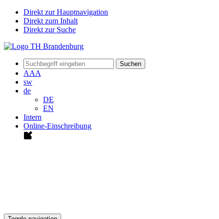
Direkt zur Hauptnavigation
Direkt zum Inhalt
Direkt zur Suche
Suchen
A
A
A
sw
de
DE
EN
Intern
Online-Einschreibung
Toggle navigation