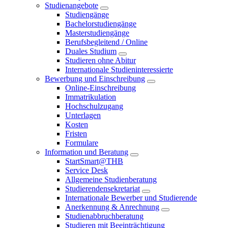
Studienangebote
Studiengänge
Bachelorstudiengänge
Masterstudiengänge
Berufsbegleitend / Online
Duales Studium
Studieren ohne Abitur
Internationale Studieninteressierte
Bewerbung und Einschreibung
Online-Einschreibung
Immatrikulation
Hochschulzugang
Unterlagen
Kosten
Fristen
Formulare
Information und Beratung
StartSmart@THB
Service Desk
Allgemeine Studienberatung
Studierendensekretariat
Internationale Bewerber und Studierende
Anerkennung & Anrechnung
Studienabbruchberatung
Studieren mit Beeinträchtigung