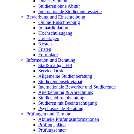
Duales Studium
Studieren ohne Abitur
Internationale Studieninteressierte
Bewerbung und Einschreibung
Online-Einschreibung
Immatrikulation
Hochschulzugang
Unterlagen
Kosten
Fristen
Formulare
Information und Beratung
StartSmart@THB
Service Desk
Allgemeine Studienberatung
Studierendensekretariat
Internationale Bewerber und Studierende
Anerkennung & Anrechnung
Studienabbruchberatung
Studieren mit Beeinträchtigung
Psychosoziale Beratung
Prüfungen und Termine
Aktuelle Prüfungsinformationen
Prüfungspläne
Prüfungsämter