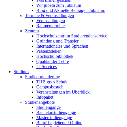
Was bisher geschah
Wir jubeln zum Jubiläum
Blog und Aktuelle Beiträge - Jubiläum
Termine & Veranstaltungen
Veranstaltungen
Rahmentermine
Zentren
Hochschulzentrum Studierendenservice
Gründung und Transfer
Internationales und Sprachen
Präsenzstellen
Hochschulbibliothek
Qualität der Lehre
IT Services
Studium
Studienorientierung
THB goes Schule
Campusbesuch
Veranstaltungen im Überblick
Infopaket
Studienangebote
Studiengänge
Bachelorstudiengänge
Masterstudiengänge
Berufsbegleitend / Online