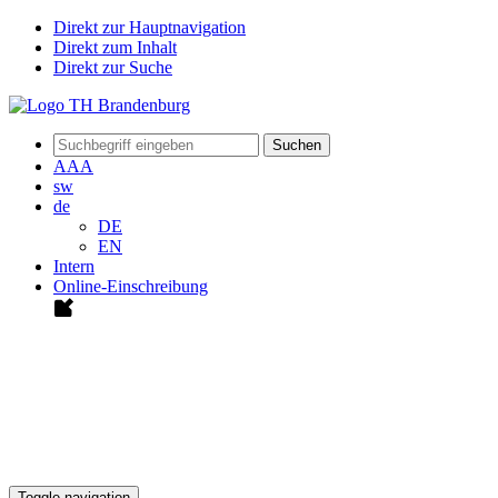
Direkt zur Hauptnavigation
Direkt zum Inhalt
Direkt zur Suche
Suchen
A
A
A
sw
de
DE
EN
Intern
Online-Einschreibung
Toggle navigation