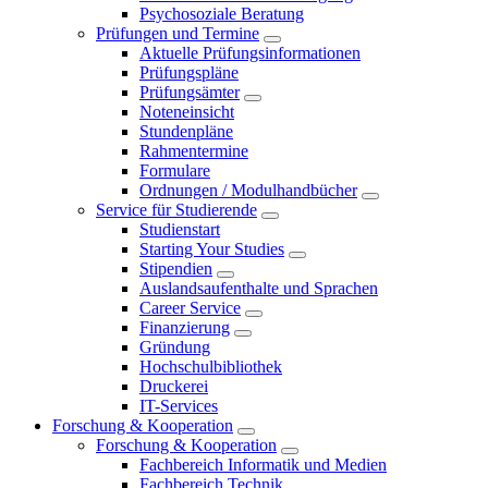
Psychosoziale Beratung
Prüfungen und Termine
Aktuelle Prüfungsinformationen
Prüfungspläne
Prüfungsämter
Noteneinsicht
Stundenpläne
Rahmentermine
Formulare
Ordnungen / Modulhandbücher
Service für Studierende
Studienstart
Starting Your Studies
Stipendien
Auslandsaufenthalte und Sprachen
Career Service
Finanzierung
Gründung
Hochschulbibliothek
Druckerei
IT-Services
Forschung & Kooperation
Forschung & Kooperation
Fachbereich Informatik und Medien
Fachbereich Technik