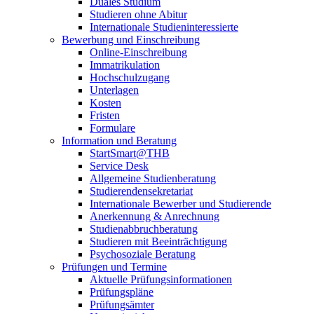
Duales Studium
Studieren ohne Abitur
Internationale Studieninteressierte
Bewerbung und Einschreibung
Online-Einschreibung
Immatrikulation
Hochschulzugang
Unterlagen
Kosten
Fristen
Formulare
Information und Beratung
StartSmart@THB
Service Desk
Allgemeine Studienberatung
Studierendensekretariat
Internationale Bewerber und Studierende
Anerkennung & Anrechnung
Studienabbruchberatung
Studieren mit Beeinträchtigung
Psychosoziale Beratung
Prüfungen und Termine
Aktuelle Prüfungsinformationen
Prüfungspläne
Prüfungsämter