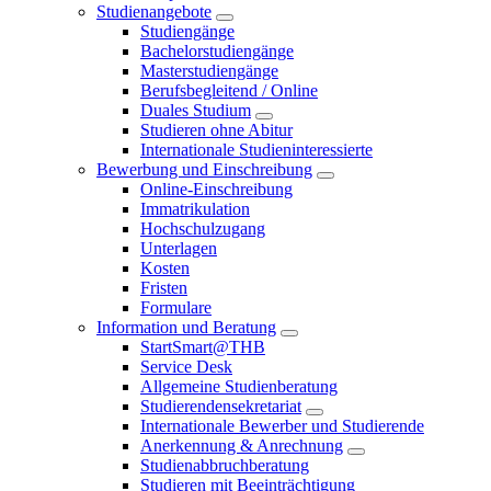
Studienangebote
Studiengänge
Bachelorstudiengänge
Masterstudiengänge
Berufsbegleitend / Online
Duales Studium
Studieren ohne Abitur
Internationale Studieninteressierte
Bewerbung und Einschreibung
Online-Einschreibung
Immatrikulation
Hochschulzugang
Unterlagen
Kosten
Fristen
Formulare
Information und Beratung
StartSmart@THB
Service Desk
Allgemeine Studienberatung
Studierendensekretariat
Internationale Bewerber und Studierende
Anerkennung & Anrechnung
Studienabbruchberatung
Studieren mit Beeinträchtigung