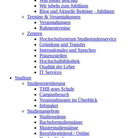
Was bisher geschah
Wir jubeln zum Jubiläum
Blog und Aktuelle Beiträge - Jubiläum
Termine & Veranstaltungen
Veranstaltungen
Rahmentermine
Zentren
Hochschulzentrum Studierendenservice
Gründung und Transfer
Internationales und Sprachen
Präsenzstellen
Hochschulbibliothek
Qualität der Lehre
IT Services
Studium
Studienorientierung
THB goes Schule
Campusbesuch
Veranstaltungen im Überblick
Infopaket
Studienangebote
Studiengänge
Bachelorstudiengänge
Masterstudiengänge
Berufsbegleitend / Online