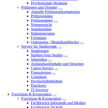
Psychosoziale Beratung
Prüfungen und Termine
Aktuelle Prüfungsinformationen
Prüfungspläne
Prüfungsämter
Noteneinsicht
Stundenpläne
Rahmentermine
Formulare
Ordnungen / Modulhandbücher
Service für Studierende
Studienstart
Starting Your Studies
Stipendien
Auslandsaufenthalte und Sprachen
Career Service
Finanzierung
Gründung
Hochschulbibliothek
Druckerei
IT-Services
Forschung & Kooperation
Forschung & Kooperation
Fachbereich Informatik und Medien
Fachbereich Technik