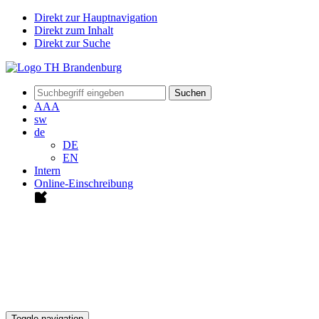
Direkt zur Hauptnavigation
Direkt zum Inhalt
Direkt zur Suche
Suchen
A
A
A
sw
de
DE
EN
Intern
Online-Einschreibung
Toggle navigation