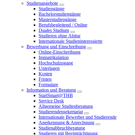
Studienangebote
Studiengänge
Bachelorstudiengänge
Masterstudiengänge
Berufsbegleitend / Online
Duales Studium
Studieren ohne Abitur
Internationale Studieninteressierte
Bewerbung und Einschreibung
Online-Einschreibung
Immatrikulation
Hochschulzugang
Unterlagen
Kosten
Fristen
Formulare
Information und Beratung
StartSmart@THB
Service Desk
Allgemeine Studienberatung
Studierendensekretariat
Internationale Bewerber und Studierende
Anerkennung & Anrechnung
Studienabbruchberatung
Studieren mit Beeinträchtigung