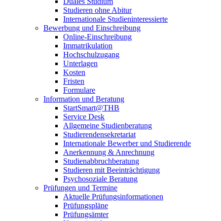
Duales Studium
Studieren ohne Abitur
Internationale Studieninteressierte
Bewerbung und Einschreibung
Online-Einschreibung
Immatrikulation
Hochschulzugang
Unterlagen
Kosten
Fristen
Formulare
Information und Beratung
StartSmart@THB
Service Desk
Allgemeine Studienberatung
Studierendensekretariat
Internationale Bewerber und Studierende
Anerkennung & Anrechnung
Studienabbruchberatung
Studieren mit Beeinträchtigung
Psychosoziale Beratung
Prüfungen und Termine
Aktuelle Prüfungsinformationen
Prüfungspläne
Prüfungsämter