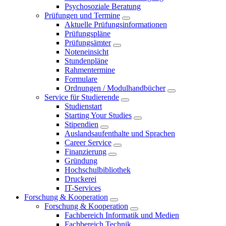
Psychosoziale Beratung
Prüfungen und Termine
Aktuelle Prüfungsinformationen
Prüfungspläne
Prüfungsämter
Noteneinsicht
Stundenpläne
Rahmentermine
Formulare
Ordnungen / Modulhandbücher
Service für Studierende
Studienstart
Starting Your Studies
Stipendien
Auslandsaufenthalte und Sprachen
Career Service
Finanzierung
Gründung
Hochschulbibliothek
Druckerei
IT-Services
Forschung & Kooperation
Forschung & Kooperation
Fachbereich Informatik und Medien
Fachbereich Technik