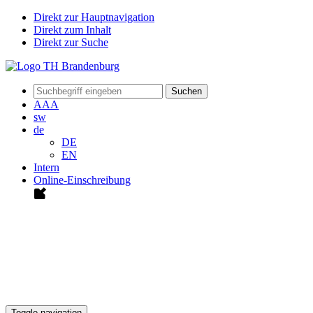
Direkt zur Hauptnavigation
Direkt zum Inhalt
Direkt zur Suche
Suchen
A
A
A
sw
de
DE
EN
Intern
Online-Einschreibung
Toggle navigation