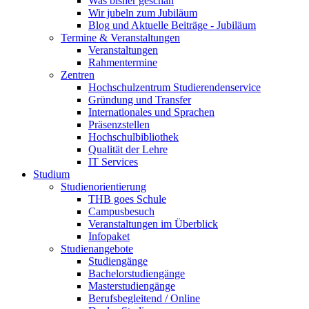
Was bisher geschah
Wir jubeln zum Jubiläum
Blog und Aktuelle Beiträge - Jubiläum
Termine & Veranstaltungen
Veranstaltungen
Rahmentermine
Zentren
Hochschulzentrum Studierendenservice
Gründung und Transfer
Internationales und Sprachen
Präsenzstellen
Hochschulbibliothek
Qualität der Lehre
IT Services
Studium
Studienorientierung
THB goes Schule
Campusbesuch
Veranstaltungen im Überblick
Infopaket
Studienangebote
Studiengänge
Bachelorstudiengänge
Masterstudiengänge
Berufsbegleitend / Online