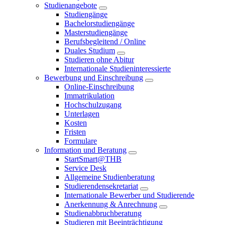
Studienangebote
Studiengänge
Bachelorstudiengänge
Masterstudiengänge
Berufsbegleitend / Online
Duales Studium
Studieren ohne Abitur
Internationale Studieninteressierte
Bewerbung und Einschreibung
Online-Einschreibung
Immatrikulation
Hochschulzugang
Unterlagen
Kosten
Fristen
Formulare
Information und Beratung
StartSmart@THB
Service Desk
Allgemeine Studienberatung
Studierendensekretariat
Internationale Bewerber und Studierende
Anerkennung & Anrechnung
Studienabbruchberatung
Studieren mit Beeinträchtigung