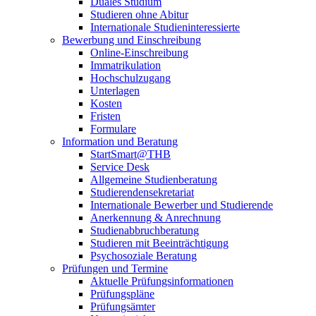
Duales Studium
Studieren ohne Abitur
Internationale Studieninteressierte
Bewerbung und Einschreibung
Online-Einschreibung
Immatrikulation
Hochschulzugang
Unterlagen
Kosten
Fristen
Formulare
Information und Beratung
StartSmart@THB
Service Desk
Allgemeine Studienberatung
Studierendensekretariat
Internationale Bewerber und Studierende
Anerkennung & Anrechnung
Studienabbruchberatung
Studieren mit Beeinträchtigung
Psychosoziale Beratung
Prüfungen und Termine
Aktuelle Prüfungsinformationen
Prüfungspläne
Prüfungsämter