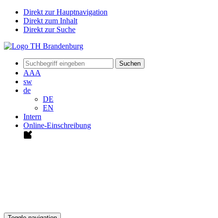
Direkt zur Hauptnavigation
Direkt zum Inhalt
Direkt zur Suche
Suchen
A
A
A
sw
de
DE
EN
Intern
Online-Einschreibung
Toggle navigation