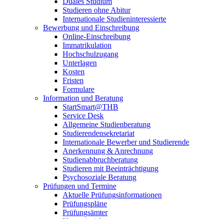
Duales Studium
Studieren ohne Abitur
Internationale Studieninteressierte
Bewerbung und Einschreibung
Online-Einschreibung
Immatrikulation
Hochschulzugang
Unterlagen
Kosten
Fristen
Formulare
Information und Beratung
StartSmart@THB
Service Desk
Allgemeine Studienberatung
Studierendensekretariat
Internationale Bewerber und Studierende
Anerkennung & Anrechnung
Studienabbruchberatung
Studieren mit Beeinträchtigung
Psychosoziale Beratung
Prüfungen und Termine
Aktuelle Prüfungsinformationen
Prüfungspläne
Prüfungsämter