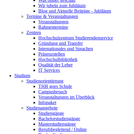
Was bisher geschah
Wir jubeln zum Jubiläum
Blog und Aktuelle Beiträge - Jubiläum
Termine & Veranstaltungen
Veranstaltungen
Rahmentermine
Zentren
Hochschulzentrum Studierendenservice
Gründung und Transfer
Internationales und Sprachen
Präsenzstellen
Hochschulbibliothek
Qualität der Lehre
IT Services
Studium
Studienorientierung
THB goes Schule
Campusbesuch
Veranstaltungen im Überblick
Infopaket
Studienangebote
Studiengänge
Bachelorstudiengänge
Masterstudiengänge
Berufsbegleitend / Online