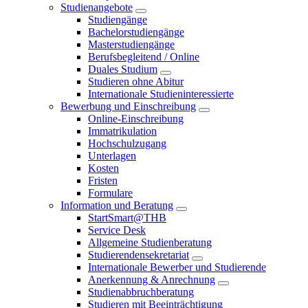
Studienangebote
Studiengänge
Bachelorstudiengänge
Masterstudiengänge
Berufsbegleitend / Online
Duales Studium
Studieren ohne Abitur
Internationale Studieninteressierte
Bewerbung und Einschreibung
Online-Einschreibung
Immatrikulation
Hochschulzugang
Unterlagen
Kosten
Fristen
Formulare
Information und Beratung
StartSmart@THB
Service Desk
Allgemeine Studienberatung
Studierendensekretariat
Internationale Bewerber und Studierende
Anerkennung & Anrechnung
Studienabbruchberatung
Studieren mit Beeinträchtigung