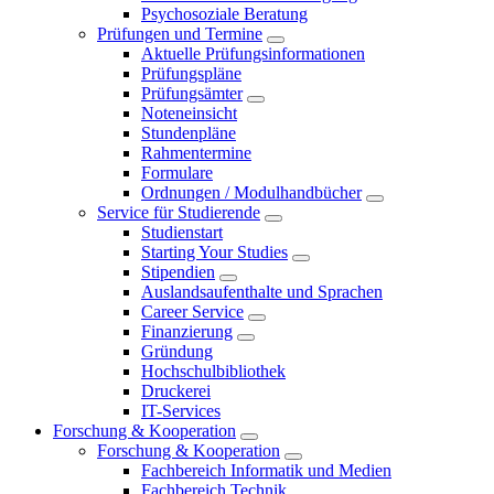
Psychosoziale Beratung
Prüfungen und Termine
Aktuelle Prüfungsinformationen
Prüfungspläne
Prüfungsämter
Noteneinsicht
Stundenpläne
Rahmentermine
Formulare
Ordnungen / Modulhandbücher
Service für Studierende
Studienstart
Starting Your Studies
Stipendien
Auslandsaufenthalte und Sprachen
Career Service
Finanzierung
Gründung
Hochschulbibliothek
Druckerei
IT-Services
Forschung & Kooperation
Forschung & Kooperation
Fachbereich Informatik und Medien
Fachbereich Technik