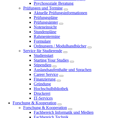
Psychosoziale Beratung
Prüfungen und Termine
Aktuelle Prüfungsinformationen
Prüfungspläne
Prüfungsämter
Noteneinsicht
Stundenpläne
Rahmentermine
Formulare
Ordnungen / Modulhandbücher
Service für Studierende
Studienstart
Starting Your Studies
Stipendien
Auslandsaufenthalte und Sprachen
Career Service
Finanzierung
Gründung
Hochschulbibliothek
Druckerei
IT-Services
Forschung & Kooperation
Forschung & Kooperation
Fachbereich Informatik und Medien
Fachbereich Technik