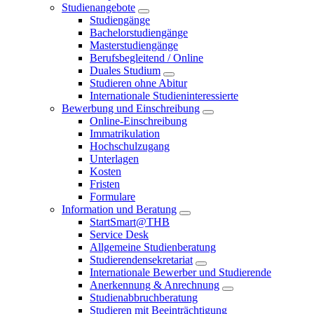
Studienangebote
Studiengänge
Bachelorstudiengänge
Masterstudiengänge
Berufsbegleitend / Online
Duales Studium
Studieren ohne Abitur
Internationale Studieninteressierte
Bewerbung und Einschreibung
Online-Einschreibung
Immatrikulation
Hochschulzugang
Unterlagen
Kosten
Fristen
Formulare
Information und Beratung
StartSmart@THB
Service Desk
Allgemeine Studienberatung
Studierendensekretariat
Internationale Bewerber und Studierende
Anerkennung & Anrechnung
Studienabbruchberatung
Studieren mit Beeinträchtigung