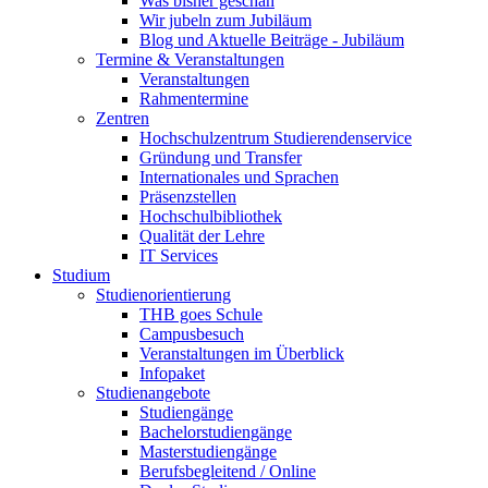
Was bisher geschah
Wir jubeln zum Jubiläum
Blog und Aktuelle Beiträge - Jubiläum
Termine & Veranstaltungen
Veranstaltungen
Rahmentermine
Zentren
Hochschulzentrum Studierendenservice
Gründung und Transfer
Internationales und Sprachen
Präsenzstellen
Hochschulbibliothek
Qualität der Lehre
IT Services
Studium
Studienorientierung
THB goes Schule
Campusbesuch
Veranstaltungen im Überblick
Infopaket
Studienangebote
Studiengänge
Bachelorstudiengänge
Masterstudiengänge
Berufsbegleitend / Online