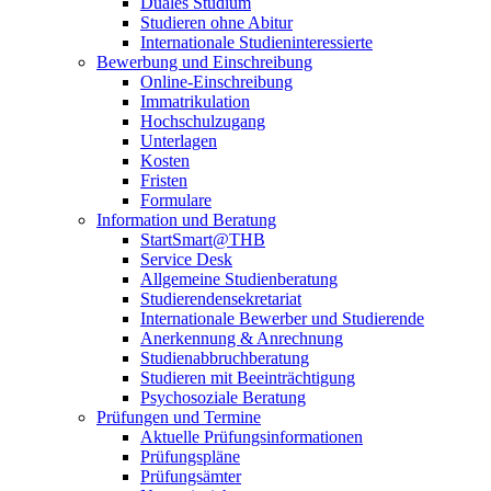
Duales Studium
Studieren ohne Abitur
Internationale Studieninteressierte
Bewerbung und Einschreibung
Online-Einschreibung
Immatrikulation
Hochschulzugang
Unterlagen
Kosten
Fristen
Formulare
Information und Beratung
StartSmart@THB
Service Desk
Allgemeine Studienberatung
Studierendensekretariat
Internationale Bewerber und Studierende
Anerkennung & Anrechnung
Studienabbruchberatung
Studieren mit Beeinträchtigung
Psychosoziale Beratung
Prüfungen und Termine
Aktuelle Prüfungsinformationen
Prüfungspläne
Prüfungsämter