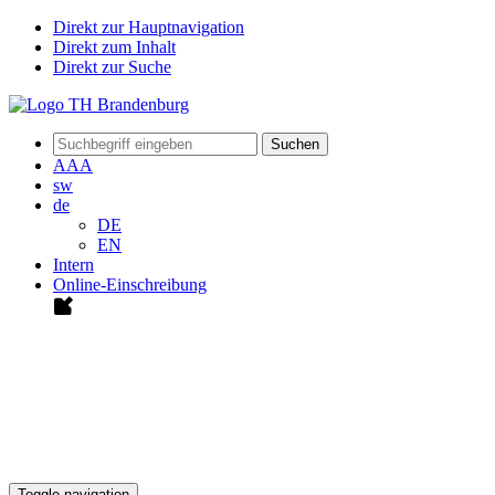
Direkt zur Hauptnavigation
Direkt zum Inhalt
Direkt zur Suche
Suchen
A
A
A
sw
de
DE
EN
Intern
Online-Einschreibung
Toggle navigation