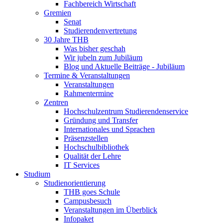
Fachbereich Wirtschaft
Gremien
Senat
Studierendenvertretung
30 Jahre THB
Was bisher geschah
Wir jubeln zum Jubiläum
Blog und Aktuelle Beiträge - Jubiläum
Termine & Veranstaltungen
Veranstaltungen
Rahmentermine
Zentren
Hochschulzentrum Studierendenservice
Gründung und Transfer
Internationales und Sprachen
Präsenzstellen
Hochschulbibliothek
Qualität der Lehre
IT Services
Studium
Studienorientierung
THB goes Schule
Campusbesuch
Veranstaltungen im Überblick
Infopaket