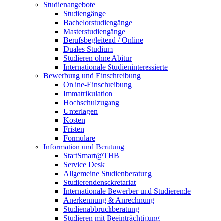
Studienangebote
Studiengänge
Bachelorstudiengänge
Masterstudiengänge
Berufsbegleitend / Online
Duales Studium
Studieren ohne Abitur
Internationale Studieninteressierte
Bewerbung und Einschreibung
Online-Einschreibung
Immatrikulation
Hochschulzugang
Unterlagen
Kosten
Fristen
Formulare
Information und Beratung
StartSmart@THB
Service Desk
Allgemeine Studienberatung
Studierendensekretariat
Internationale Bewerber und Studierende
Anerkennung & Anrechnung
Studienabbruchberatung
Studieren mit Beeinträchtigung