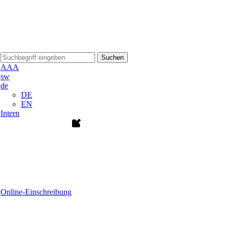
Suchen
A
A
A
sw
de
DE
EN
Intern
Online-Einschreibung