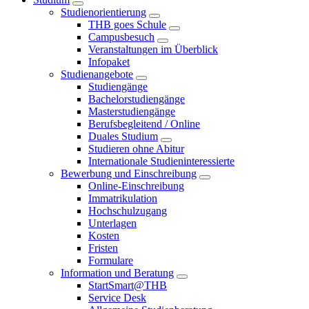
Studienorientierung
THB goes Schule
Campusbesuch
Veranstaltungen im Überblick
Infopaket
Studienangebote
Studiengänge
Bachelorstudiengänge
Masterstudiengänge
Berufsbegleitend / Online
Duales Studium
Studieren ohne Abitur
Internationale Studieninteressierte
Bewerbung und Einschreibung
Online-Einschreibung
Immatrikulation
Hochschulzugang
Unterlagen
Kosten
Fristen
Formulare
Information und Beratung
StartSmart@THB
Service Desk