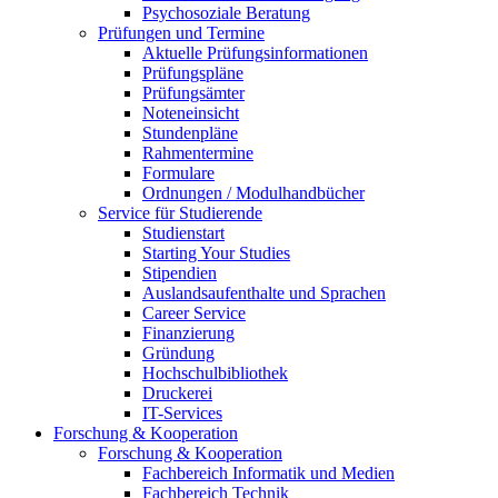
Psychosoziale Beratung
Prüfungen und Termine
Aktuelle Prüfungsinformationen
Prüfungspläne
Prüfungsämter
Noteneinsicht
Stundenpläne
Rahmentermine
Formulare
Ordnungen / Modulhandbücher
Service für Studierende
Studienstart
Starting Your Studies
Stipendien
Auslandsaufenthalte und Sprachen
Career Service
Finanzierung
Gründung
Hochschulbibliothek
Druckerei
IT-Services
Forschung & Kooperation
Forschung & Kooperation
Fachbereich Informatik und Medien
Fachbereich Technik