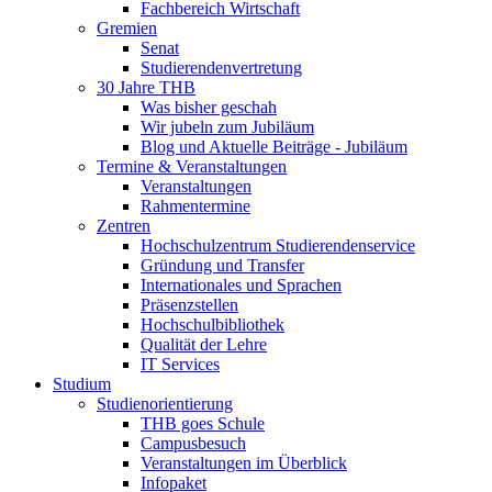
Fachbereich Wirtschaft
Gremien
Senat
Studierendenvertretung
30 Jahre THB
Was bisher geschah
Wir jubeln zum Jubiläum
Blog und Aktuelle Beiträge - Jubiläum
Termine & Veranstaltungen
Veranstaltungen
Rahmentermine
Zentren
Hochschulzentrum Studierendenservice
Gründung und Transfer
Internationales und Sprachen
Präsenzstellen
Hochschulbibliothek
Qualität der Lehre
IT Services
Studium
Studienorientierung
THB goes Schule
Campusbesuch
Veranstaltungen im Überblick
Infopaket