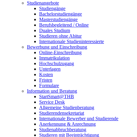
Studienangebote
Studiengänge
Bachelorstudiengänge
Masterstudiengänge
Berufsbegleitend / Online
Duales Studium
Studieren ohne Abitur
Internationale Studieninteressierte
Bewerbung und Einschreibung
Online-Einschreibung
Immatrikulation
Hochschulzugang
Unterlagen
Kosten
Fristen
Formulare
Information und Beratung
StartSmart@THB
Service Desk
Allgemeine Studienberatung
Studierendensekretariat
Internationale Bewerber und Studierende
Anerkennung & Anrechnung
Studienabbruchberatung
Studieren mit Beeinträchtigung