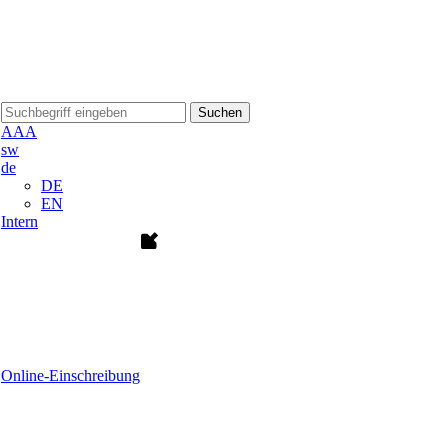
Suchen
A
A
A
sw
de
DE
EN
Intern
Online-Einschreibung