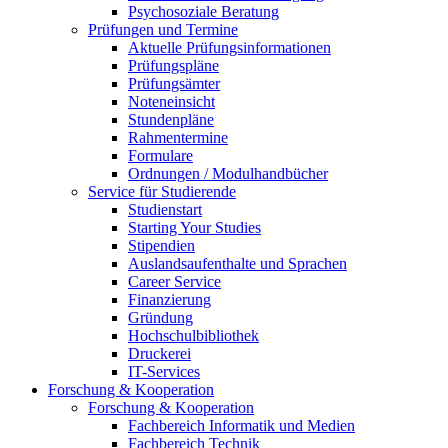
Psychosoziale Beratung
Prüfungen und Termine
Aktuelle Prüfungsinformationen
Prüfungspläne
Prüfungsämter
Noteneinsicht
Stundenpläne
Rahmentermine
Formulare
Ordnungen / Modulhandbücher
Service für Studierende
Studienstart
Starting Your Studies
Stipendien
Auslandsaufenthalte und Sprachen
Career Service
Finanzierung
Gründung
Hochschulbibliothek
Druckerei
IT-Services
Forschung & Kooperation
Forschung & Kooperation
Fachbereich Informatik und Medien
Fachbereich Technik