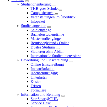
Studienorientierung
THB goes Schule
Campusbesuch
Veranstaltungen im Überblick
Infopaket
Studienangebote
Studiengänge
Bachelorstudiengänge
Masterstudiengänge
Berufsbegleitend / Online
Duales Studium
Studieren ohne Abitur
Internationale Studieninteressierte
Bewerbung und Einschreibung
Online-Einschreibung
Immatrikulation
Hochschulzugang
Unterlagen
Kosten
Fristen
Formulare
Information und Beratung
StartSmart@THB
Service Desk