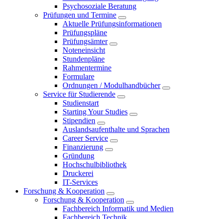
Psychosoziale Beratung
Prüfungen und Termine
Aktuelle Prüfungsinformationen
Prüfungspläne
Prüfungsämter
Noteneinsicht
Stundenpläne
Rahmentermine
Formulare
Ordnungen / Modulhandbücher
Service für Studierende
Studienstart
Starting Your Studies
Stipendien
Auslandsaufenthalte und Sprachen
Career Service
Finanzierung
Gründung
Hochschulbibliothek
Druckerei
IT-Services
Forschung & Kooperation
Forschung & Kooperation
Fachbereich Informatik und Medien
Fachbereich Technik