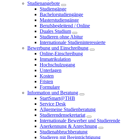
Studienangebote
Studiengänge
Bachelorstudiengänge
Masterstudiengänge
Berufsbegleitend / Online
Duales Studium
Studieren ohne Abitur
Internationale Studieninteressierte
Bewerbung und Einschreibung
Online-Einschreibung
Immatrikulation
Hochschulzugang
Unterlagen
Kosten
Fristen
Formulare
Information und Beratung
StartSmart@THB
Service Desk
Allgemeine Studienberatung
Studierendensekretariat
Internationale Bewerber und Studierende
Anerkennung & Anrechnung
Studienabbruchberatung
Studieren mit Beeinträchtigung