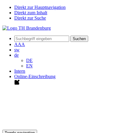
Direkt zur Hauptnavigation
Direkt zum Inhalt
Direkt zur Suche
Suchen
A
A
A
sw
de
DE
EN
Intern
Online-Einschreibung
Toggle navigation