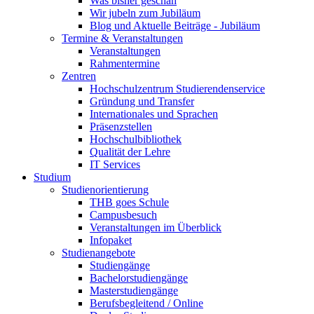
Was bisher geschah
Wir jubeln zum Jubiläum
Blog und Aktuelle Beiträge - Jubiläum
Termine & Veranstaltungen
Veranstaltungen
Rahmentermine
Zentren
Hochschulzentrum Studierendenservice
Gründung und Transfer
Internationales und Sprachen
Präsenzstellen
Hochschulbibliothek
Qualität der Lehre
IT Services
Studium
Studienorientierung
THB goes Schule
Campusbesuch
Veranstaltungen im Überblick
Infopaket
Studienangebote
Studiengänge
Bachelorstudiengänge
Masterstudiengänge
Berufsbegleitend / Online