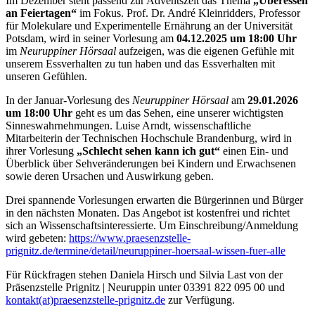
Im Dezember steht passend zur Adventszeit das Thema
„Überessen
an Feiertagen“
im Fokus. Prof. Dr. André Kleinridders, Professor
für Molekulare und Experimentelle Ernährung an der Universität
Potsdam, wird in seiner Vorlesung am
04.12.2025 um 18:00 Uhr
im
Neuruppiner Hörsaal
aufzeigen, was die eigenen Gefühle mit
unserem Essverhalten zu tun haben und das Essverhalten mit
unseren Gefühlen.
In der Januar-Vorlesung des
Neuruppiner Hörsaal
am
29.01.2026
um 18:00 Uhr
geht es um das Sehen, eine unserer wichtigsten
Sinneswahrnehmungen. Luise Arndt, wissenschaftliche
Mitarbeiterin der Technischen Hochschule Brandenburg, wird in
ihrer Vorlesung
„Schlecht sehen kann ich gut“
einen Ein- und
Überblick über Sehveränderungen bei Kindern und Erwachsenen
sowie deren Ursachen und Auswirkung geben.
Drei spannende Vorlesungen erwarten die Bürgerinnen und Bürger
in den nächsten Monaten. Das Angebot ist kostenfrei und richtet
sich an Wissenschaftsinteressierte. Um Einschreibung/Anmeldung
wird gebeten:
https://www.praesenzstelle-
prignitz.de/termine/detail/neuruppiner-hoersaal-wissen-fuer-alle
Für Rückfragen stehen Daniela Hirsch und Silvia Last von der
Präsenzstelle Prignitz | Neuruppin unter 03391 822 095 00 und
kontakt(at)praesenzstelle-prignitz.de
zur Verfügung.