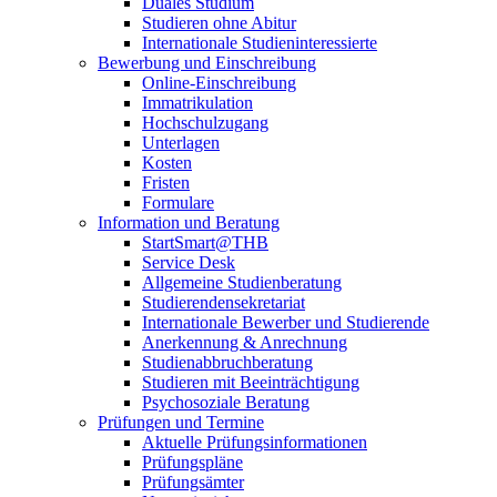
Duales Studium
Studieren ohne Abitur
Internationale Studieninteressierte
Bewerbung und Einschreibung
Online-Einschreibung
Immatrikulation
Hochschulzugang
Unterlagen
Kosten
Fristen
Formulare
Information und Beratung
StartSmart@THB
Service Desk
Allgemeine Studienberatung
Studierendensekretariat
Internationale Bewerber und Studierende
Anerkennung & Anrechnung
Studienabbruchberatung
Studieren mit Beeinträchtigung
Psychosoziale Beratung
Prüfungen und Termine
Aktuelle Prüfungsinformationen
Prüfungspläne
Prüfungsämter