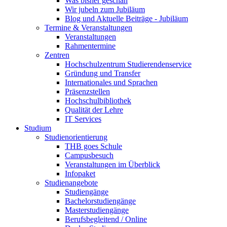
Was bisher geschah
Wir jubeln zum Jubiläum
Blog und Aktuelle Beiträge - Jubiläum
Termine & Veranstaltungen
Veranstaltungen
Rahmentermine
Zentren
Hochschulzentrum Studierendenservice
Gründung und Transfer
Internationales und Sprachen
Präsenzstellen
Hochschulbibliothek
Qualität der Lehre
IT Services
Studium
Studienorientierung
THB goes Schule
Campusbesuch
Veranstaltungen im Überblick
Infopaket
Studienangebote
Studiengänge
Bachelorstudiengänge
Masterstudiengänge
Berufsbegleitend / Online