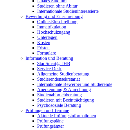
Duales Studium
Studieren ohne Abitur
Internationale Studieninteressierte
Bewerbung und Einschreibung
Online-Einschreibung
Immatrikulation
Hochschulzugang
Unterlagen
Kosten
Fristen
Formulare
Information und Beratung
StartSmart@THB
Service Desk
Allgemeine Studienberatung
Studierendensekretariat
Internationale Bewerber und Studierende
Anerkennung & Anrechnung
Studienabbruchberatung
Studieren mit Beeinträchtigung
Psychosoziale Beratung
Prüfungen und Termine
Aktuelle Prüfungsinformationen
Prüfungspläne
Prüfungsämter