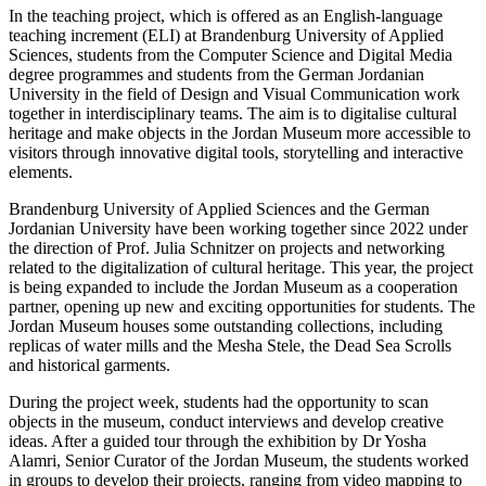
In the teaching project, which is offered as an English-language
teaching increment (ELI) at Brandenburg University of Applied
Sciences, students from the Computer Science and Digital Media
degree programmes and students from the German Jordanian
University in the field of Design and Visual Communication work
together in interdisciplinary teams. The aim is to digitalise cultural
heritage and make objects in the Jordan Museum more accessible to
visitors through innovative digital tools, storytelling and interactive
elements.
Brandenburg University of Applied Sciences and the German
Jordanian University have been working together since 2022 under
the direction of Prof. Julia Schnitzer on projects and networking
related to the digitalization of cultural heritage. This year, the project
is being expanded to include the Jordan Museum as a cooperation
partner, opening up new and exciting opportunities for students. The
Jordan Museum houses some outstanding collections, including
replicas of water mills and the Mesha Stele, the Dead Sea Scrolls
and historical garments.
During the project week, students had the opportunity to scan
objects in the museum, conduct interviews and develop creative
ideas. After a guided tour through the exhibition by Dr Yosha
Alamri, Senior Curator of the Jordan Museum, the students worked
in groups to develop their projects, ranging from video mapping to