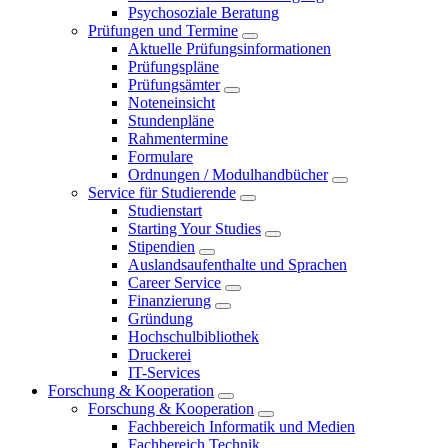
Psychosoziale Beratung
Prüfungen und Termine
Aktuelle Prüfungsinformationen
Prüfungspläne
Prüfungsämter
Noteneinsicht
Stundenpläne
Rahmentermine
Formulare
Ordnungen / Modulhandbücher
Service für Studierende
Studienstart
Starting Your Studies
Stipendien
Auslandsaufenthalte und Sprachen
Career Service
Finanzierung
Gründung
Hochschulbibliothek
Druckerei
IT-Services
Forschung & Kooperation
Forschung & Kooperation
Fachbereich Informatik und Medien
Fachbereich Technik