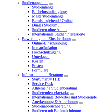
Studienangebote
Studiengänge
Bachelorstudiengänge
Masterstudiengänge
Berufsbegleitend / Online
Duales Studium
Studieren ohne Abitur
Internationale Studieninteressierte
Bewerbung und Einschreibung
Online-Einschreibung
Immatrikulation
Hochschulzugang
Unterlagen
Kosten
Fristen
Formulare
Information und Beratung
StartSmart@THB
Service Desk
Allgemeine Studienberatung
Studierendensekretariat
Internationale Bewerber und Studierende
Anerkennung & Anrechnung
Studienabbruchberatung
Studieren mit Beeinträchtigung