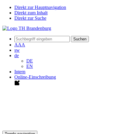
Direkt zur Hauptnavigation
Direkt zum Inhalt
Direkt zur Suche
Suchen
A
A
A
sw
de
DE
EN
Intern
Online-Einschreibung
Toggle navigation