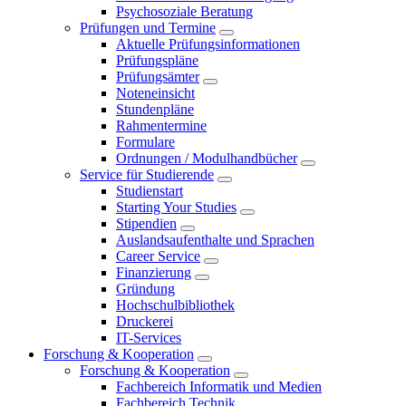
Psychosoziale Beratung
Prüfungen und Termine
Aktuelle Prüfungsinformationen
Prüfungspläne
Prüfungsämter
Noteneinsicht
Stundenpläne
Rahmentermine
Formulare
Ordnungen / Modulhandbücher
Service für Studierende
Studienstart
Starting Your Studies
Stipendien
Auslandsaufenthalte und Sprachen
Career Service
Finanzierung
Gründung
Hochschulbibliothek
Druckerei
IT-Services
Forschung & Kooperation
Forschung & Kooperation
Fachbereich Informatik und Medien
Fachbereich Technik