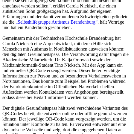
denen sie sehr aufgeregt sein können und dann am besten nicht
angefasst werden sollten“, erklärt Carola Niekisch, die einen
autistischen Sohn großgezogen hat. Aufgrund der eigenen
Erfahrungen und der damit verbundenen Schwierigkeiten gründete
sie die
„Selbsthilfegruppe Autismus Brandenburg“
, hält Vorträge
und hat ein Kinderbuch geschrieben.
Gemeinsam mit der Technischen Hochschule Brandenburg hat
Carola Niekisch eine App entwickelt, mit deren Hilfe sich
Menschen mit Autismus in Notfallsituationen ausweisen können:
den digitalen Gesundheitspass. Die Verantwortung dafür tragen die
Akademische Mitarbeiterin Dr. Katja Orlowski sowie der
Medizininformatik-Student Tino Nicksch. Mit der App kann ein
individueller QR-Code erzeugt werden. Dieser liefert wichtige
Informationen zur Person und zu besonderen Verhaltensweisen in
Notsituationen. Das könnte zum Beispiel bei Problemen während
der Fahrkartenkontrolle im Öffentlichen Nahverkehr helfen.
Außerdem werden Kontaktdaten von Angehörigen bereitgestellt,
sodass diese bei Bedarf informiert werden können.
Der digitale Gesundheitspass hält zwei verschiedene Varianten des
QR-Codes bereit, die entweder online oder offline genutzt werden
können. Der jeweilige QR-Code kann vorgezeigt werden, um die
Situation unter Kontrolle zu halten. Er verweist entweder auf eine
dynamische Webseite und zeigt dort die eingegebenen Daten an