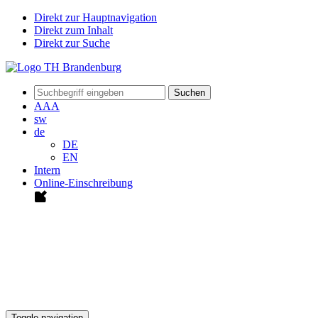
Direkt zur Hauptnavigation
Direkt zum Inhalt
Direkt zur Suche
Suchen
A
A
A
sw
de
DE
EN
Intern
Online-Einschreibung
Toggle navigation