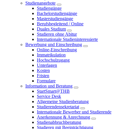
Studienangebote
Studiengänge
Bachelorstudiengänge
Masterstudiengänge
Berufsbegleitend / Online
Duales Studium
Studieren ohne Abitur
Internationale Studieninteressierte
Bewerbung und Einschreibung
Online-Einschreibung
Immatrikulation
Hochschulzugang
Unterlagen
Kosten
Fristen
Formulare
Information und Beratung
StartSmart@THB
Service Desk
Allgemeine Studienberatung
Studierendensekretariat
Internationale Bewerber und Studierende
Anerkennung & Anrechnung
Studienabbruchberatung
Studieren mit Beeinträchtigung