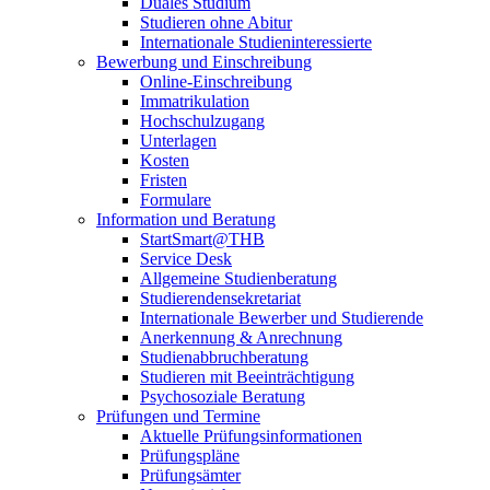
Duales Studium
Studieren ohne Abitur
Internationale Studieninteressierte
Bewerbung und Einschreibung
Online-Einschreibung
Immatrikulation
Hochschulzugang
Unterlagen
Kosten
Fristen
Formulare
Information und Beratung
StartSmart@THB
Service Desk
Allgemeine Studienberatung
Studierendensekretariat
Internationale Bewerber und Studierende
Anerkennung & Anrechnung
Studienabbruchberatung
Studieren mit Beeinträchtigung
Psychosoziale Beratung
Prüfungen und Termine
Aktuelle Prüfungsinformationen
Prüfungspläne
Prüfungsämter