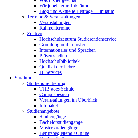
Was bisher geschah
Wir jubeln zum Jubiläum
Blog und Aktuelle Beiträge - Jubiläum
Termine & Veranstaltungen
Veranstaltungen
Rahmentermine
Zentren
Hochschulzentrum Studierendenservice
Gründung und Transfer
Internationales und Sprachen
Präsenzstellen
Hochschulbibliothek
Qualität der Lehre
IT Services
Studium
Studienorientierung
THB goes Schule
Campusbesuch
Veranstaltungen im Überblick
Infopaket
Studienangebote
Studiengänge
Bachelorstudiengänge
Masterstudiengänge
Berufsbegleitend / Online