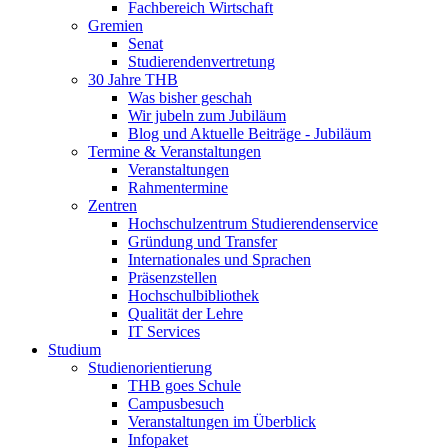
Fachbereich Wirtschaft
Gremien
Senat
Studierendenvertretung
30 Jahre THB
Was bisher geschah
Wir jubeln zum Jubiläum
Blog und Aktuelle Beiträge - Jubiläum
Termine & Veranstaltungen
Veranstaltungen
Rahmentermine
Zentren
Hochschulzentrum Studierendenservice
Gründung und Transfer
Internationales und Sprachen
Präsenzstellen
Hochschulbibliothek
Qualität der Lehre
IT Services
Studium
Studienorientierung
THB goes Schule
Campusbesuch
Veranstaltungen im Überblick
Infopaket