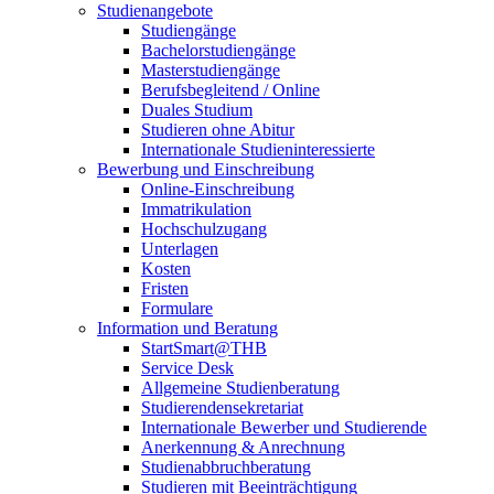
Studienangebote
Studiengänge
Bachelorstudiengänge
Masterstudiengänge
Berufsbegleitend / Online
Duales Studium
Studieren ohne Abitur
Internationale Studieninteressierte
Bewerbung und Einschreibung
Online-Einschreibung
Immatrikulation
Hochschulzugang
Unterlagen
Kosten
Fristen
Formulare
Information und Beratung
StartSmart@THB
Service Desk
Allgemeine Studienberatung
Studierendensekretariat
Internationale Bewerber und Studierende
Anerkennung & Anrechnung
Studienabbruchberatung
Studieren mit Beeinträchtigung