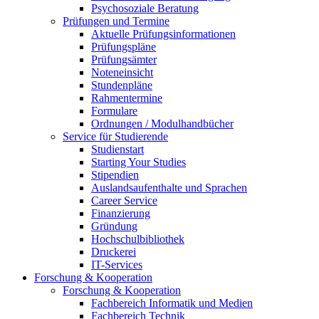
Psychosoziale Beratung
Prüfungen und Termine
Aktuelle Prüfungsinformationen
Prüfungspläne
Prüfungsämter
Noteneinsicht
Stundenpläne
Rahmentermine
Formulare
Ordnungen / Modulhandbücher
Service für Studierende
Studienstart
Starting Your Studies
Stipendien
Auslandsaufenthalte und Sprachen
Career Service
Finanzierung
Gründung
Hochschulbibliothek
Druckerei
IT-Services
Forschung & Kooperation
Forschung & Kooperation
Fachbereich Informatik und Medien
Fachbereich Technik