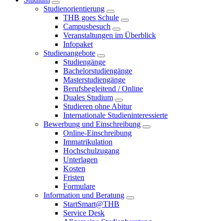
Studienorientierung
THB goes Schule
Campusbesuch
Veranstaltungen im Überblick
Infopaket
Studienangebote
Studiengänge
Bachelorstudiengänge
Masterstudiengänge
Berufsbegleitend / Online
Duales Studium
Studieren ohne Abitur
Internationale Studieninteressierte
Bewerbung und Einschreibung
Online-Einschreibung
Immatrikulation
Hochschulzugang
Unterlagen
Kosten
Fristen
Formulare
Information und Beratung
StartSmart@THB
Service Desk