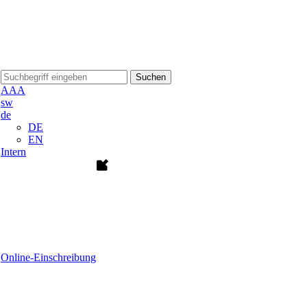
Suchen
A
A
A
sw
de
DE
EN
Intern
Online-Einschreibung