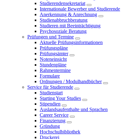
Studierendensekretariat
Internationale Bewerber und Studierende
Anerkennung & Anrechnung
Studienabbruchberatung
Studieren mit Beeinträchtigung
Psychosoziale Beratung
Prüfungen und Termine
Aktuelle Prüfungsinformationen
Prüfungspläne
Prüfungsämter
Noteneinsicht
Stundenpläne
Rahmentermine
Formulare
Ordnungen / Modulhandbücher
Service für Studierende
Studienstart
Starting Your Studies
Stipendien
Auslandsaufenthalte und Sprachen
Career Service
Finanzierung
Gründung
Hochschulbibliothek
Druckerei