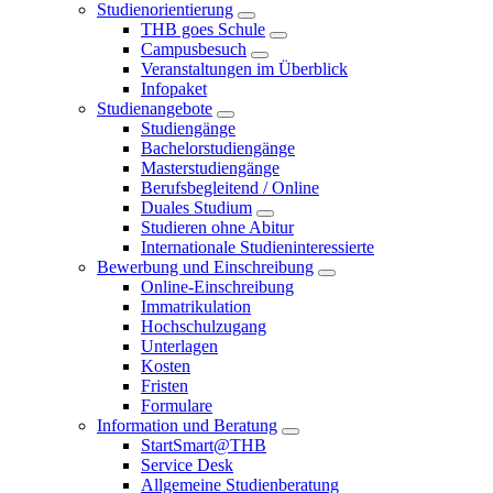
Studienorientierung
THB goes Schule
Campusbesuch
Veranstaltungen im Überblick
Infopaket
Studienangebote
Studiengänge
Bachelorstudiengänge
Masterstudiengänge
Berufsbegleitend / Online
Duales Studium
Studieren ohne Abitur
Internationale Studieninteressierte
Bewerbung und Einschreibung
Online-Einschreibung
Immatrikulation
Hochschulzugang
Unterlagen
Kosten
Fristen
Formulare
Information und Beratung
StartSmart@THB
Service Desk
Allgemeine Studienberatung