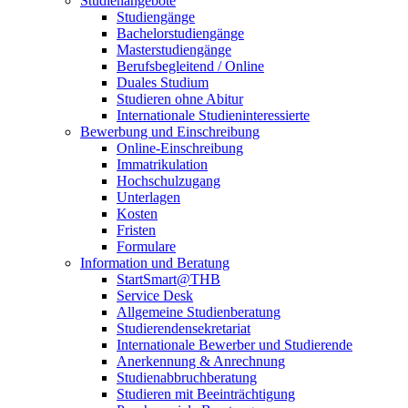
Studienangebote
Studiengänge
Bachelorstudiengänge
Masterstudiengänge
Berufsbegleitend / Online
Duales Studium
Studieren ohne Abitur
Internationale Studieninteressierte
Bewerbung und Einschreibung
Online-Einschreibung
Immatrikulation
Hochschulzugang
Unterlagen
Kosten
Fristen
Formulare
Information und Beratung
StartSmart@THB
Service Desk
Allgemeine Studienberatung
Studierendensekretariat
Internationale Bewerber und Studierende
Anerkennung & Anrechnung
Studienabbruchberatung
Studieren mit Beeinträchtigung