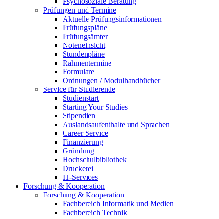
Psychosoziale Beratung
Prüfungen und Termine
Aktuelle Prüfungsinformationen
Prüfungspläne
Prüfungsämter
Noteneinsicht
Stundenpläne
Rahmentermine
Formulare
Ordnungen / Modulhandbücher
Service für Studierende
Studienstart
Starting Your Studies
Stipendien
Auslandsaufenthalte und Sprachen
Career Service
Finanzierung
Gründung
Hochschulbibliothek
Druckerei
IT-Services
Forschung & Kooperation
Forschung & Kooperation
Fachbereich Informatik und Medien
Fachbereich Technik