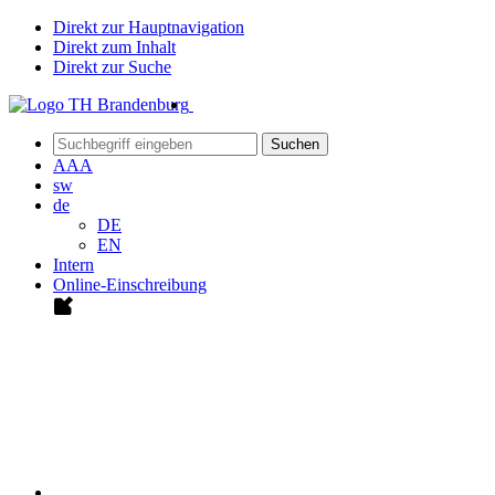
Direkt zur Hauptnavigation
Direkt zum Inhalt
Direkt zur Suche
Suchen
A
A
A
sw
de
DE
EN
Intern
Online-Einschreibung