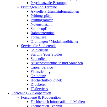
Psychosoziale Beratung
Prüfungen und Termine
Aktuelle Prüfungsinformationen
Prüfungspläne
Prüfungsämter
Noteneinsicht
Stundenpläne
Rahmentermine
Formulare
Ordnungen / Modulhandbücher
Service für Studierende
Studienstart
Starting Your Studies
Stipendien
Auslandsaufenthalte und Sprachen
Career Service
Finanzierung
Gründung
Hochschulbibliothek
Druckerei
IT-Services
Forschung & Kooperation
Forschung & Kooperation
Fachbereich Informatik und Medien
Fachbereich Technik