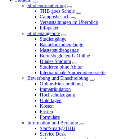
Studienorientierung
THB goes Schule
Campusbesuch
Veranstaltungen im Überblick
Infopaket
Studienangebote
Studiengänge
Bachelorstudiengänge
Masterstudiengänge
Berufsbegleitend / Online
Duales Studium
Studieren ohne Abitur
Internationale Studieninteressierte
Bewerbung und Einschreibung
Online-Einschreibung
Immatrikulation
Hochschulzugang
Unterlagen
Kosten
Fristen
Formulare
Information und Beratung
StartSmart@THB
Service Desk