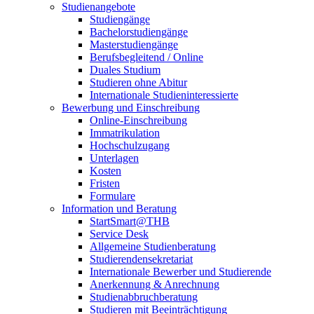
Studienangebote
Studiengänge
Bachelorstudiengänge
Masterstudiengänge
Berufsbegleitend / Online
Duales Studium
Studieren ohne Abitur
Internationale Studieninteressierte
Bewerbung und Einschreibung
Online-Einschreibung
Immatrikulation
Hochschulzugang
Unterlagen
Kosten
Fristen
Formulare
Information und Beratung
StartSmart@THB
Service Desk
Allgemeine Studienberatung
Studierendensekretariat
Internationale Bewerber und Studierende
Anerkennung & Anrechnung
Studienabbruchberatung
Studieren mit Beeinträchtigung