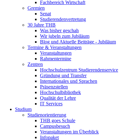
Fachbereich Wirtschaft
Gremien
Senat
Studierendenvertretung
30 Jahre THB
Was bisher geschah
Wir jubeln zum Jubiläum
Blog und Aktuelle Beiträge - Jubiläum
Termine & Veranstaltungen
Veranstaltungen
Rahmentermine
Zentren
Hochschulzentrum Studierendenservice
Gründung und Transfer
Internationales und Sprachen
Präsenzstellen
Hochschulbibliothek
Qualität der Lehre
IT Services
Studium
Studienorientierung
THB goes Schule
Campusbesuch
Veranstaltungen im Überblick
Infopaket