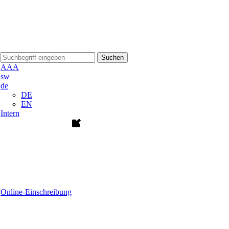
Suchen
A
A
A
sw
de
DE
EN
Intern
Online-Einschreibung