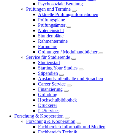
Psychosoziale Beratung
Prüfungen und Termine
Aktuelle Prüfungsinformationen
Prüfungspläne
Prüfungsämter
Noteneinsicht
Stundenpläne
Rahmentermine
Formulare
Ordnungen / Modulhandbücher
Service für Studierende
Studienstart
Starting Your Studies
Stipendien
Auslandsaufenthalte und Sprachen
Career Service
Finanzierung
Gründung
Hochschulbibliothek
Druckerei
IT-Services
Forschung & Kooperation
Forschung & Kooperation
Fachbereich Informatik und Medien
Fachbereich Technik