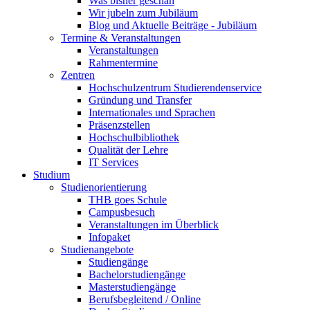
Was bisher geschah
Wir jubeln zum Jubiläum
Blog und Aktuelle Beiträge - Jubiläum
Termine & Veranstaltungen
Veranstaltungen
Rahmentermine
Zentren
Hochschulzentrum Studierendenservice
Gründung und Transfer
Internationales und Sprachen
Präsenzstellen
Hochschulbibliothek
Qualität der Lehre
IT Services
Studium
Studienorientierung
THB goes Schule
Campusbesuch
Veranstaltungen im Überblick
Infopaket
Studienangebote
Studiengänge
Bachelorstudiengänge
Masterstudiengänge
Berufsbegleitend / Online