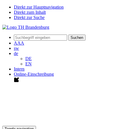
Direkt zur Hauptnavigation
Direkt zum Inhalt
Direkt zur Suche
Suchen
A
A
A
sw
de
DE
EN
Intern
Online-Einschreibung
Toggle navigation