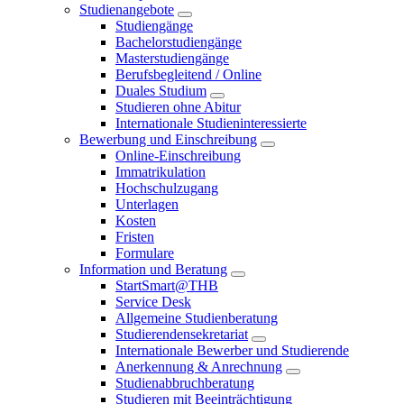
Studienangebote
Studiengänge
Bachelorstudiengänge
Masterstudiengänge
Berufsbegleitend / Online
Duales Studium
Studieren ohne Abitur
Internationale Studieninteressierte
Bewerbung und Einschreibung
Online-Einschreibung
Immatrikulation
Hochschulzugang
Unterlagen
Kosten
Fristen
Formulare
Information und Beratung
StartSmart@THB
Service Desk
Allgemeine Studienberatung
Studierendensekretariat
Internationale Bewerber und Studierende
Anerkennung & Anrechnung
Studienabbruchberatung
Studieren mit Beeinträchtigung