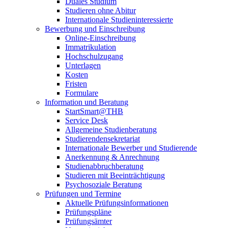
Duales Studium
Studieren ohne Abitur
Internationale Studieninteressierte
Bewerbung und Einschreibung
Online-Einschreibung
Immatrikulation
Hochschulzugang
Unterlagen
Kosten
Fristen
Formulare
Information und Beratung
StartSmart@THB
Service Desk
Allgemeine Studienberatung
Studierendensekretariat
Internationale Bewerber und Studierende
Anerkennung & Anrechnung
Studienabbruchberatung
Studieren mit Beeinträchtigung
Psychosoziale Beratung
Prüfungen und Termine
Aktuelle Prüfungsinformationen
Prüfungspläne
Prüfungsämter