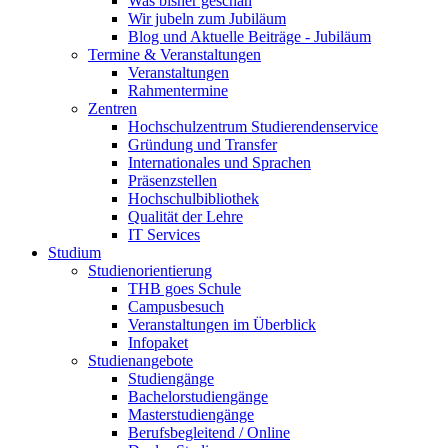
Was bisher geschah
Wir jubeln zum Jubiläum
Blog und Aktuelle Beiträge - Jubiläum
Termine & Veranstaltungen
Veranstaltungen
Rahmentermine
Zentren
Hochschulzentrum Studierendenservice
Gründung und Transfer
Internationales und Sprachen
Präsenzstellen
Hochschulbibliothek
Qualität der Lehre
IT Services
Studium
Studienorientierung
THB goes Schule
Campusbesuch
Veranstaltungen im Überblick
Infopaket
Studienangebote
Studiengänge
Bachelorstudiengänge
Masterstudiengänge
Berufsbegleitend / Online