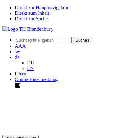
Direkt zur Hauptnavigation
Direkt zum Inhalt
Direkt zur Suche
Suchen
A
A
A
sw
de
DE
EN
Intern
Online-Einschreibung
Toggle navigation