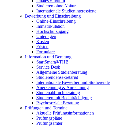
Duales Studium
Studieren ohne Abitur
Internationale Studieninteressierte
Bewerbung und Einschreibung
Online-Einschreibung
Immatrikulation
Hochschulzugang
Unterlagen
Kosten
Fristen
Formulare
Information und Beratung
StartSmart@THB
Service Desk
Allgemeine Studienberatung
Studierendensekretariat
Internationale Bewerber und Studierende
Anerkennung & Anrechnung
Studienabbruchberatung
Studieren mit Beeinträchtigung
Psychosoziale Beratung
Prüfungen und Termine
Aktuelle Prüfungsinformationen
Prüfungspläne
Prüfungsämter