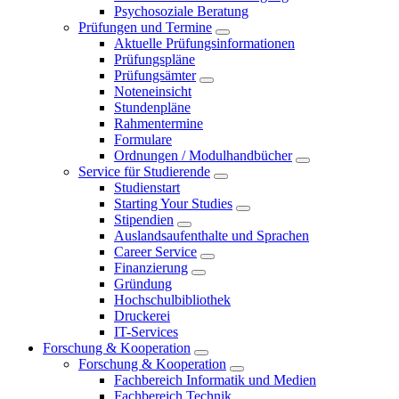
Psychosoziale Beratung
Prüfungen und Termine
Aktuelle Prüfungsinformationen
Prüfungspläne
Prüfungsämter
Noteneinsicht
Stundenpläne
Rahmentermine
Formulare
Ordnungen / Modulhandbücher
Service für Studierende
Studienstart
Starting Your Studies
Stipendien
Auslandsaufenthalte und Sprachen
Career Service
Finanzierung
Gründung
Hochschulbibliothek
Druckerei
IT-Services
Forschung & Kooperation
Forschung & Kooperation
Fachbereich Informatik und Medien
Fachbereich Technik