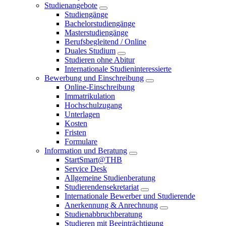
Studienangebote
Studiengänge
Bachelorstudiengänge
Masterstudiengänge
Berufsbegleitend / Online
Duales Studium
Studieren ohne Abitur
Internationale Studieninteressierte
Bewerbung und Einschreibung
Online-Einschreibung
Immatrikulation
Hochschulzugang
Unterlagen
Kosten
Fristen
Formulare
Information und Beratung
StartSmart@THB
Service Desk
Allgemeine Studienberatung
Studierendensekretariat
Internationale Bewerber und Studierende
Anerkennung & Anrechnung
Studienabbruchberatung
Studieren mit Beeinträchtigung