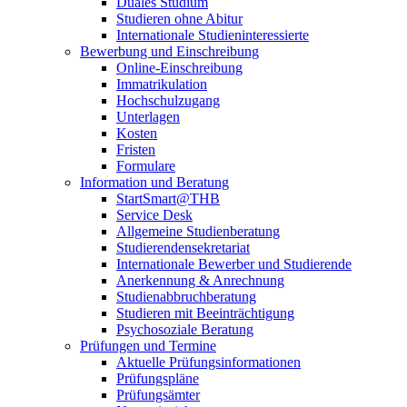
Duales Studium
Studieren ohne Abitur
Internationale Studieninteressierte
Bewerbung und Einschreibung
Online-Einschreibung
Immatrikulation
Hochschulzugang
Unterlagen
Kosten
Fristen
Formulare
Information und Beratung
StartSmart@THB
Service Desk
Allgemeine Studienberatung
Studierendensekretariat
Internationale Bewerber und Studierende
Anerkennung & Anrechnung
Studienabbruchberatung
Studieren mit Beeinträchtigung
Psychosoziale Beratung
Prüfungen und Termine
Aktuelle Prüfungsinformationen
Prüfungspläne
Prüfungsämter