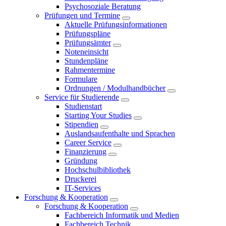
Psychosoziale Beratung
Prüfungen und Termine
Aktuelle Prüfungsinformationen
Prüfungspläne
Prüfungsämter
Noteneinsicht
Stundenpläne
Rahmentermine
Formulare
Ordnungen / Modulhandbücher
Service für Studierende
Studienstart
Starting Your Studies
Stipendien
Auslandsaufenthalte und Sprachen
Career Service
Finanzierung
Gründung
Hochschulbibliothek
Druckerei
IT-Services
Forschung & Kooperation
Forschung & Kooperation
Fachbereich Informatik und Medien
Fachbereich Technik