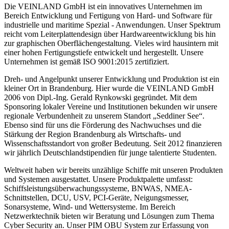
Die VEINLAND GmbH ist ein innovatives Unternehmen im
Bereich Entwicklung und Fertigung von Hard- und Software für
industrielle und maritime Spezial - Anwendungen. Unser Spektrum
reicht vom Leiterplattendesign über Hardwareentwicklung bis hin
zur graphischen Oberflächengestaltung. Vieles wird hausintern mit
einer hohen Fertigungstiefe entwickelt und hergestellt. Unsere
Unternehmen ist gemäß ISO 9001:2015 zertifiziert.
Dreh- und Angelpunkt unserer Entwicklung und Produktion ist ein
kleiner Ort in Brandenburg. Hier wurde die VEINLAND GmbH
2006 von Dipl.-Ing. Gerald Rynkowski gegründet. Mit dem
Sponsoring lokaler Vereine und Institutionen bekunden wir unsere
regionale Verbundenheit zu unserem Standort „Seddiner See“.
Ebenso sind für uns die Förderung des Nachwuchses und die
Stärkung der Region Brandenburg als Wirtschafts- und
Wissenschaftsstandort von großer Bedeutung. Seit 2012 finanzieren
wir jährlich Deutschlandstipendien für junge talentierte Studenten.
Weltweit haben wir bereits unzählige Schiffe mit unseren Produkten
und Systemen ausgestattet. Unsere Produktpalette umfasst:
Schiffsleistungsüberwachungssysteme, BNWAS, NMEA-
Schnittstellen, DCU, USV, PCI-Geräte, Neigungsmesser,
Sonarsysteme, Wind- und Wettersysteme. Im Bereich
Netzwerktechnik bieten wir Beratung und Lösungen zum Thema
Cyber Security an. Unser PIM OBU System zur Erfassung von