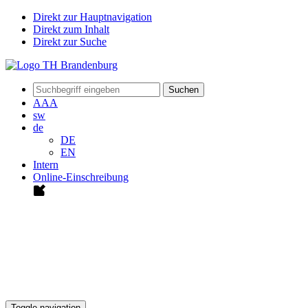
Direkt zur Hauptnavigation
Direkt zum Inhalt
Direkt zur Suche
Suchen
A
A
A
sw
de
DE
EN
Intern
Online-Einschreibung
Toggle navigation