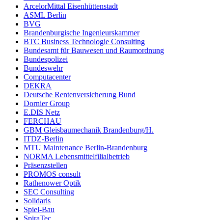
ArcelorMittal Eisenhüttenstadt
ASML Berlin
BVG
Brandenburgische Ingenieurskammer
BTC Business Technologie Consulting
Bundesamt für Bauwesen und Raumordnung
Bundespolizei
Bundeswehr
Computacenter
DEKRA
Deutsche Rentenversicherung Bund
Dornier Group
E.DIS Netz
FERCHAU
GBM Gleisbaumechanik Brandenburg/H.
ITDZ-Berlin
MTU Maintenance Berlin-Brandenburg
NORMA Lebensmittelfilialbetrieb
Präsenzstellen
PROMOS consult
Rathenower Optik
SEC Consulting
Solidaris
Spiel-Bau
SpiraTec