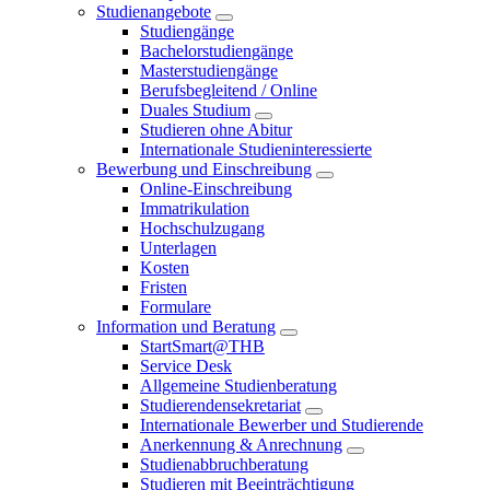
Studienangebote
Studiengänge
Bachelorstudiengänge
Masterstudiengänge
Berufsbegleitend / Online
Duales Studium
Studieren ohne Abitur
Internationale Studieninteressierte
Bewerbung und Einschreibung
Online-Einschreibung
Immatrikulation
Hochschulzugang
Unterlagen
Kosten
Fristen
Formulare
Information und Beratung
StartSmart@THB
Service Desk
Allgemeine Studienberatung
Studierendensekretariat
Internationale Bewerber und Studierende
Anerkennung & Anrechnung
Studienabbruchberatung
Studieren mit Beeinträchtigung