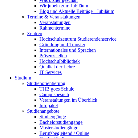
Was bisher geschah
Wir jubeln zum Jubiläum
Blog und Aktuelle Beiträge - Jubiläum
Termine & Veranstaltungen
Veranstaltungen
Rahmentermine
Zentren
Hochschulzentrum Studierendenservice
Gründung und Transfer
Internationales und Sprachen
Präsenzstellen
Hochschulbibliothek
Qualität der Lehre
IT Services
Studium
Studienorientierung
THB goes Schule
Campusbesuch
Veranstaltungen im Überblick
Infopaket
Studienangebote
Studiengänge
Bachelorstudiengänge
Masterstudiengänge
Berufsbegleitend / Online