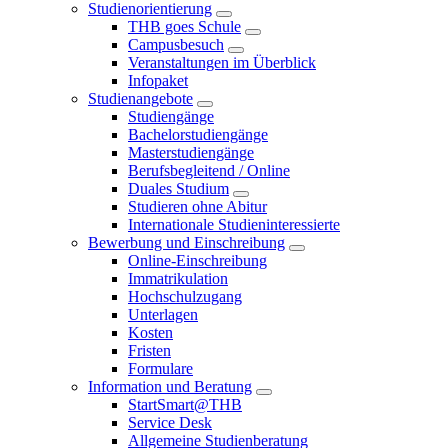
Studienorientierung
THB goes Schule
Campusbesuch
Veranstaltungen im Überblick
Infopaket
Studienangebote
Studiengänge
Bachelorstudiengänge
Masterstudiengänge
Berufsbegleitend / Online
Duales Studium
Studieren ohne Abitur
Internationale Studieninteressierte
Bewerbung und Einschreibung
Online-Einschreibung
Immatrikulation
Hochschulzugang
Unterlagen
Kosten
Fristen
Formulare
Information und Beratung
StartSmart@THB
Service Desk
Allgemeine Studienberatung