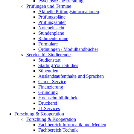
Psychosoziale Beratung
Prüfungen und Termine
Aktuelle Prüfungsinformationen
Prüfungspläne
Prüfungsämter
Noteneinsicht
Stundenpläne
Rahmentermine
Formulare
Ordnungen / Modulhandbücher
Service für Studierende
Studienstart
Starting Your Studies
Stipendien
Auslandsaufenthalte und Sprachen
Career Service
Finanzierung
Gründung
Hochschulbibliothek
Druckerei
IT-Services
Forschung & Kooperation
Forschung & Kooperation
Fachbereich Informatik und Medien
Fachbereich Technik