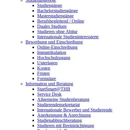
Studienangebote
Studiengänge
Bachelorstudiengänge
Masterstudiengänge
Berufsbegleitend / Online
Duales Studium
Studieren ohne Abitur
Internationale Studieninteressierte
Bewerbung und Einschreibung
Online-Einschreibung
Immatrikulation
Hochschulzugang
Unterlagen
Kosten
Fristen
Formulare
Information und Beratung
StartSmart@THB
Service Desk
Allgemeine Studienberatung
Studierendensekretariat
Internationale Bewerber und Studierende
Anerkennung & Anrechnung
Studienabbruchberatung
Studieren mit Beeinträchtigung