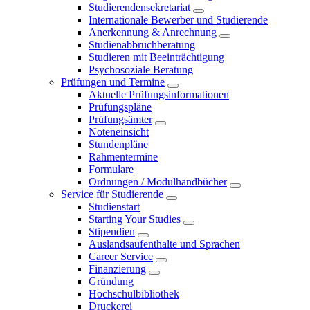
Studierendensekretariat
Internationale Bewerber und Studierende
Anerkennung & Anrechnung
Studienabbruchberatung
Studieren mit Beeinträchtigung
Psychosoziale Beratung
Prüfungen und Termine
Aktuelle Prüfungsinformationen
Prüfungspläne
Prüfungsämter
Noteneinsicht
Stundenpläne
Rahmentermine
Formulare
Ordnungen / Modulhandbücher
Service für Studierende
Studienstart
Starting Your Studies
Stipendien
Auslandsaufenthalte und Sprachen
Career Service
Finanzierung
Gründung
Hochschulbibliothek
Druckerei