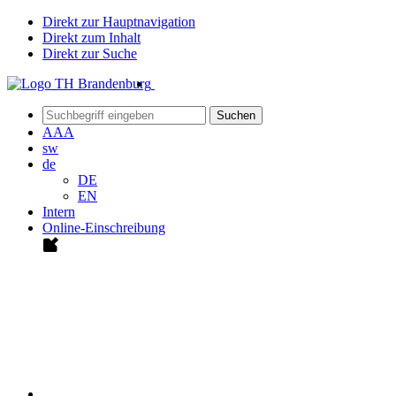
Direkt zur Hauptnavigation
Direkt zum Inhalt
Direkt zur Suche
Suchen
A
A
A
sw
de
DE
EN
Intern
Online-Einschreibung