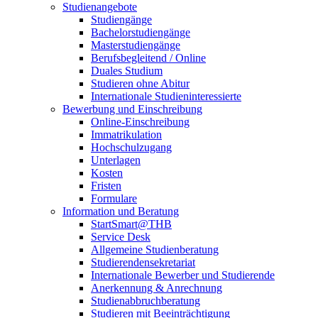
Studienangebote
Studiengänge
Bachelorstudiengänge
Masterstudiengänge
Berufsbegleitend / Online
Duales Studium
Studieren ohne Abitur
Internationale Studieninteressierte
Bewerbung und Einschreibung
Online-Einschreibung
Immatrikulation
Hochschulzugang
Unterlagen
Kosten
Fristen
Formulare
Information und Beratung
StartSmart@THB
Service Desk
Allgemeine Studienberatung
Studierendensekretariat
Internationale Bewerber und Studierende
Anerkennung & Anrechnung
Studienabbruchberatung
Studieren mit Beeinträchtigung