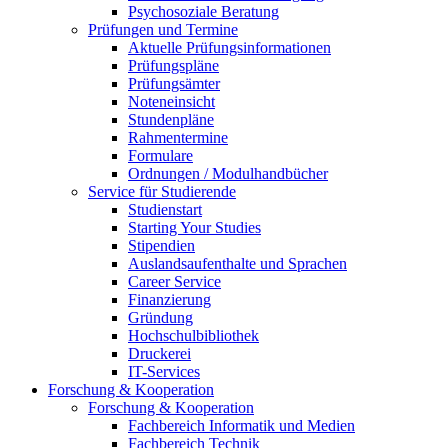
Psychosoziale Beratung
Prüfungen und Termine
Aktuelle Prüfungsinformationen
Prüfungspläne
Prüfungsämter
Noteneinsicht
Stundenpläne
Rahmentermine
Formulare
Ordnungen / Modulhandbücher
Service für Studierende
Studienstart
Starting Your Studies
Stipendien
Auslandsaufenthalte und Sprachen
Career Service
Finanzierung
Gründung
Hochschulbibliothek
Druckerei
IT-Services
Forschung & Kooperation
Forschung & Kooperation
Fachbereich Informatik und Medien
Fachbereich Technik