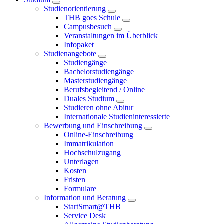
Studienorientierung
THB goes Schule
Campusbesuch
Veranstaltungen im Überblick
Infopaket
Studienangebote
Studiengänge
Bachelorstudiengänge
Masterstudiengänge
Berufsbegleitend / Online
Duales Studium
Studieren ohne Abitur
Internationale Studieninteressierte
Bewerbung und Einschreibung
Online-Einschreibung
Immatrikulation
Hochschulzugang
Unterlagen
Kosten
Fristen
Formulare
Information und Beratung
StartSmart@THB
Service Desk