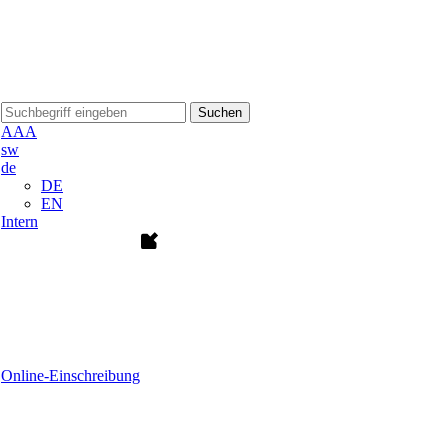
Suchen
A
A
A
sw
de
DE
EN
Intern
Online-Einschreibung