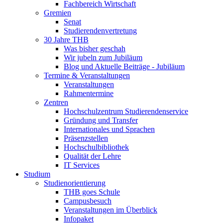
Fachbereich Wirtschaft
Gremien
Senat
Studierendenvertretung
30 Jahre THB
Was bisher geschah
Wir jubeln zum Jubiläum
Blog und Aktuelle Beiträge - Jubiläum
Termine & Veranstaltungen
Veranstaltungen
Rahmentermine
Zentren
Hochschulzentrum Studierendenservice
Gründung und Transfer
Internationales und Sprachen
Präsenzstellen
Hochschulbibliothek
Qualität der Lehre
IT Services
Studium
Studienorientierung
THB goes Schule
Campusbesuch
Veranstaltungen im Überblick
Infopaket