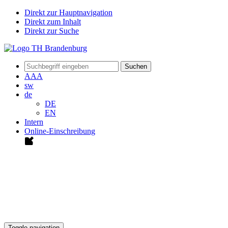
Direkt zur Hauptnavigation
Direkt zum Inhalt
Direkt zur Suche
Suchen
A
A
A
sw
de
DE
EN
Intern
Online-Einschreibung
Toggle navigation