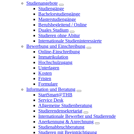
Studienangebote
Studiengänge
Bachelorstudiengänge
Masterstudiengänge
Berufsbegleitend / Online
Duales Studium
Studieren ohne Abitur
Internationale Studieninteressierte
Bewerbung und Einschreibung
Online-Einschreibung
Immatrikulation
Hochschulzugang
Unterlagen
Kosten
Fristen
Formulare
Information und Beratung
StartSmart@THB
Service Desk
Allgemeine Studienberatung
Studierendensekretariat
Internationale Bewerber und Studierende
Anerkennung & Anrechnung
Studienabbruchberatung
Studieren mit Beeinträchtigung