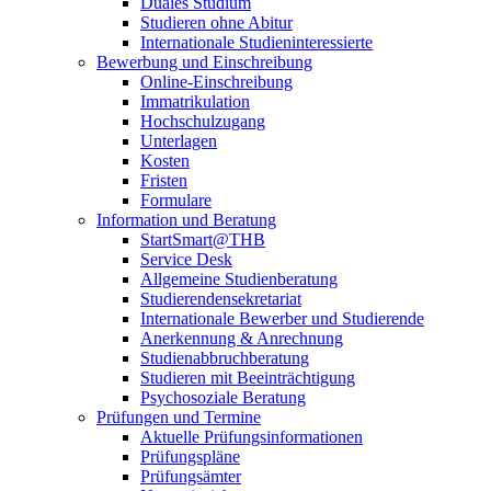
Duales Studium
Studieren ohne Abitur
Internationale Studieninteressierte
Bewerbung und Einschreibung
Online-Einschreibung
Immatrikulation
Hochschulzugang
Unterlagen
Kosten
Fristen
Formulare
Information und Beratung
StartSmart@THB
Service Desk
Allgemeine Studienberatung
Studierendensekretariat
Internationale Bewerber und Studierende
Anerkennung & Anrechnung
Studienabbruchberatung
Studieren mit Beeinträchtigung
Psychosoziale Beratung
Prüfungen und Termine
Aktuelle Prüfungsinformationen
Prüfungspläne
Prüfungsämter