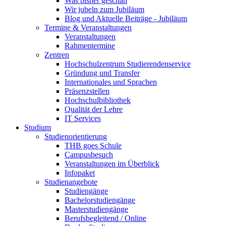
Was bisher geschah
Wir jubeln zum Jubiläum
Blog und Aktuelle Beiträge - Jubiläum
Termine & Veranstaltungen
Veranstaltungen
Rahmentermine
Zentren
Hochschulzentrum Studierendenservice
Gründung und Transfer
Internationales und Sprachen
Präsenzstellen
Hochschulbibliothek
Qualität der Lehre
IT Services
Studium
Studienorientierung
THB goes Schule
Campusbesuch
Veranstaltungen im Überblick
Infopaket
Studienangebote
Studiengänge
Bachelorstudiengänge
Masterstudiengänge
Berufsbegleitend / Online