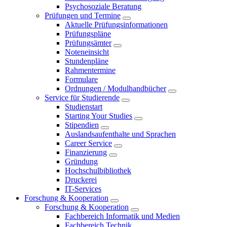
Psychosoziale Beratung
Prüfungen und Termine
Aktuelle Prüfungsinformationen
Prüfungspläne
Prüfungsämter
Noteneinsicht
Stundenpläne
Rahmentermine
Formulare
Ordnungen / Modulhandbücher
Service für Studierende
Studienstart
Starting Your Studies
Stipendien
Auslandsaufenthalte und Sprachen
Career Service
Finanzierung
Gründung
Hochschulbibliothek
Druckerei
IT-Services
Forschung & Kooperation
Forschung & Kooperation
Fachbereich Informatik und Medien
Fachbereich Technik