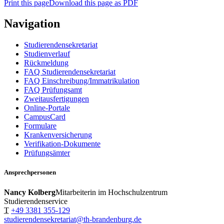
Print this page
Download this page as PDF
Navigation
Studierendensekretariat
Studienverlauf
Rückmeldung
FAQ Studierendensekretariat
FAQ Einschreibung/Immatrikulation
FAQ Prüfungsamt
Zweitausfertigungen
Online-Portale
CampusCard
Formulare
Krankenversicherung
Verifikation-Dokumente
Prüfungsämter
Ansprechpersonen
Nancy Kolberg
Mitarbeiterin im Hochschulzentrum
Studierendenservice
T
+49 3381 355-129
studierendensekretariat@th-brandenburg.de