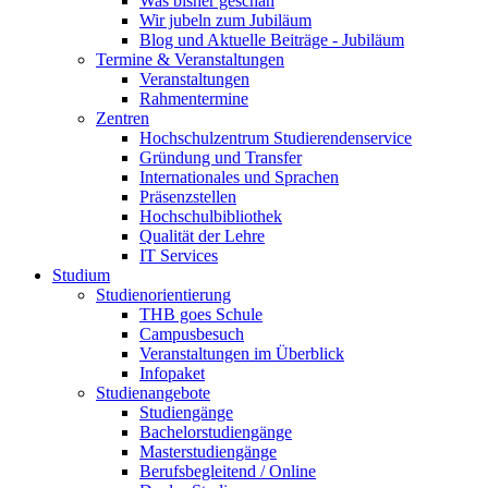
Was bisher geschah
Wir jubeln zum Jubiläum
Blog und Aktuelle Beiträge - Jubiläum
Termine & Veranstaltungen
Veranstaltungen
Rahmentermine
Zentren
Hochschulzentrum Studierendenservice
Gründung und Transfer
Internationales und Sprachen
Präsenzstellen
Hochschulbibliothek
Qualität der Lehre
IT Services
Studium
Studienorientierung
THB goes Schule
Campusbesuch
Veranstaltungen im Überblick
Infopaket
Studienangebote
Studiengänge
Bachelorstudiengänge
Masterstudiengänge
Berufsbegleitend / Online