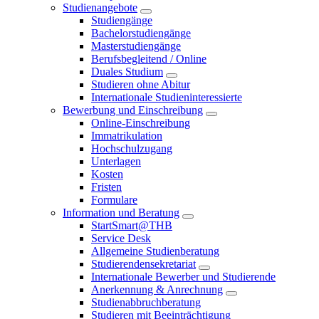
Studienangebote
Studiengänge
Bachelorstudiengänge
Masterstudiengänge
Berufsbegleitend / Online
Duales Studium
Studieren ohne Abitur
Internationale Studieninteressierte
Bewerbung und Einschreibung
Online-Einschreibung
Immatrikulation
Hochschulzugang
Unterlagen
Kosten
Fristen
Formulare
Information und Beratung
StartSmart@THB
Service Desk
Allgemeine Studienberatung
Studierendensekretariat
Internationale Bewerber und Studierende
Anerkennung & Anrechnung
Studienabbruchberatung
Studieren mit Beeinträchtigung