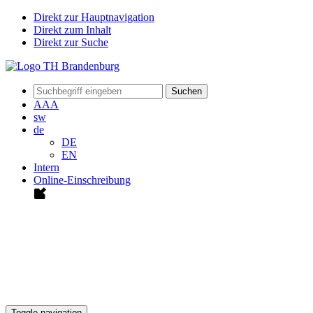
Direkt zur Hauptnavigation
Direkt zum Inhalt
Direkt zur Suche
Suchen
A
A
A
sw
de
DE
EN
Intern
Online-Einschreibung
Toggle navigation