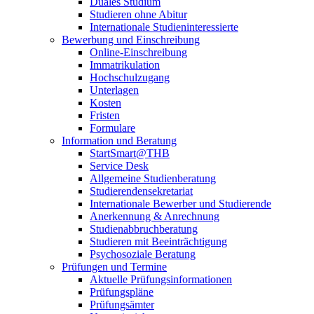
Duales Studium
Studieren ohne Abitur
Internationale Studieninteressierte
Bewerbung und Einschreibung
Online-Einschreibung
Immatrikulation
Hochschulzugang
Unterlagen
Kosten
Fristen
Formulare
Information und Beratung
StartSmart@THB
Service Desk
Allgemeine Studienberatung
Studierendensekretariat
Internationale Bewerber und Studierende
Anerkennung & Anrechnung
Studienabbruchberatung
Studieren mit Beeinträchtigung
Psychosoziale Beratung
Prüfungen und Termine
Aktuelle Prüfungsinformationen
Prüfungspläne
Prüfungsämter