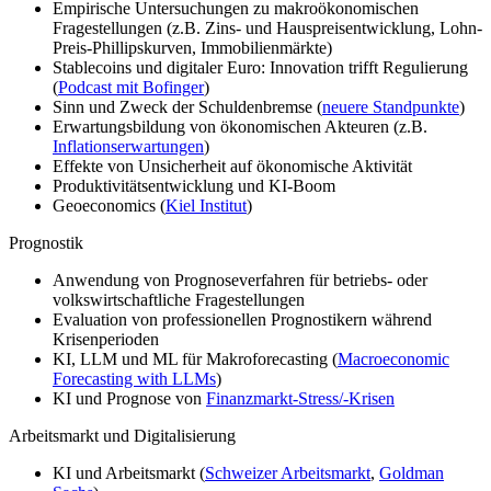
Empirische Untersuchungen zu makroökonomischen
Fragestellungen (z.B. Zins- und Hauspreisentwicklung, Lohn-
Preis-Phillipskurven, Immobilienmärkte)
Stablecoins und digitaler Euro: Innovation trifft Regulierung
(
Podcast mit Bofinger
)
Sinn und Zweck der Schuldenbremse (
neuere Standpunkte
)
Erwartungsbildung von ökonomischen Akteuren (z.B.
Inflationserwartungen
)
Effekte von Unsicherheit auf ökonomische Aktivität
Produktivitätsentwicklung und KI-Boom
Geoeconomics (
Kiel Institut
)
Prognostik
Anwendung von Prognoseverfahren für betriebs- oder
volkswirtschaftliche Fragestellungen
Evaluation von professionellen Prognostikern während
Krisenperioden
KI, LLM und ML für Makroforecasting (
Macroeconomic
Forecasting with LLMs
)
KI und Prognose von
Finanzmarkt-Stress/-Krisen
Arbeitsmarkt und Digitalisierung
KI und Arbeitsmarkt (
Schweizer Arbeitsmarkt
,
Goldman