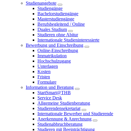
Studienangebote
Studiengänge
Bachelorstudiengänge
Masterstudiengänge
Berufsbegleitend / Online
Duales Studium
Studieren ohne Abitur
Internationale Studieninteressierte
Bewerbung und Einschreibung
Online-Einschreibung
Immatrikulation
Hochschulzugang
Unterlagen
Kosten
Fristen
Formulare
Information und Beratung
StartSmart@THB
Service Desk
Allgemeine Studienberatung
Studierendensekretariat
Internationale Bewerber und Studierende
Anerkennung & Anrechnung
Studienabbruchberatung
Studieren mit Beeinträchtigung