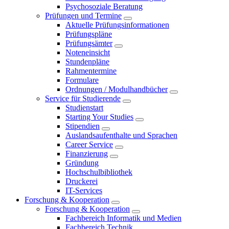
Psychosoziale Beratung
Prüfungen und Termine
Aktuelle Prüfungsinformationen
Prüfungspläne
Prüfungsämter
Noteneinsicht
Stundenpläne
Rahmentermine
Formulare
Ordnungen / Modulhandbücher
Service für Studierende
Studienstart
Starting Your Studies
Stipendien
Auslandsaufenthalte und Sprachen
Career Service
Finanzierung
Gründung
Hochschulbibliothek
Druckerei
IT-Services
Forschung & Kooperation
Forschung & Kooperation
Fachbereich Informatik und Medien
Fachbereich Technik