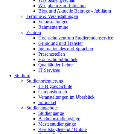
Was bisher geschah
Wir jubeln zum Jubiläum
Blog und Aktuelle Beiträge - Jubiläum
Termine & Veranstaltungen
Veranstaltungen
Rahmentermine
Zentren
Hochschulzentrum Studierendenservice
Gründung und Transfer
Internationales und Sprachen
Präsenzstellen
Hochschulbibliothek
Qualität der Lehre
IT Services
Studium
Studienorientierung
THB goes Schule
Campusbesuch
Veranstaltungen im Überblick
Infopaket
Studienangebote
Studiengänge
Bachelorstudiengänge
Masterstudiengänge
Berufsbegleitend / Online