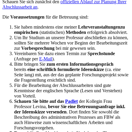
Schauen Sie sich zunächst den
offiziellen Ablauf zur Planung Ihrer
Abschlussarbeit an
.
Die
Voraussetzungen
für die Betreuung sind:
Sie haben mindestens eine meiner
Lehrveranstaltungen
zu
empirischen
(statistischen)
Methoden
erfolgreich absolviert.
Um Ihr Studium an unserer Professur abschließen zu können,
sollten Sie mehrere Wochen vor Beginn der Bearbeitungszeit
zur
Vorbesprechung
bei mir gewesen sein.
Vereinbaren Sie dazu einen Termin zur
Sprechstunde
(Anfrage per
E-Mail
).
Bitte bringen Sie
zum ersten Informationsgespräch
bereits
eine schriftlich formulierte Ideenskizze
(ca. eine
Seite lang) mit, aus der das geplante Forschungsprojekt sowie
die Fragestellung ersichtlich sind.
Für die Bearbeitung der Abschlussarbeiten sind gute
Kenntnisse der englischen Sprache (Lesen und Verstehen)
von Vorteil.
Schauen Sie bitte auf das
Padlet
der Kollegin Frau
Professor Levina,
bevor Sie eine Betreuungsanfrage inkl.
der Ideenskizze versenden
. Dort finden Sie sowohl die
Beschreibung des administrativen Prozesses am FBW als
auch Hinweise zum wissenschaftlichen Arbeiten und
Forschungsvorgehen.