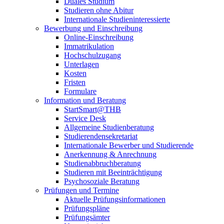
Duales Studium
Studieren ohne Abitur
Internationale Studieninteressierte
Bewerbung und Einschreibung
Online-Einschreibung
Immatrikulation
Hochschulzugang
Unterlagen
Kosten
Fristen
Formulare
Information und Beratung
StartSmart@THB
Service Desk
Allgemeine Studienberatung
Studierendensekretariat
Internationale Bewerber und Studierende
Anerkennung & Anrechnung
Studienabbruchberatung
Studieren mit Beeinträchtigung
Psychosoziale Beratung
Prüfungen und Termine
Aktuelle Prüfungsinformationen
Prüfungspläne
Prüfungsämter