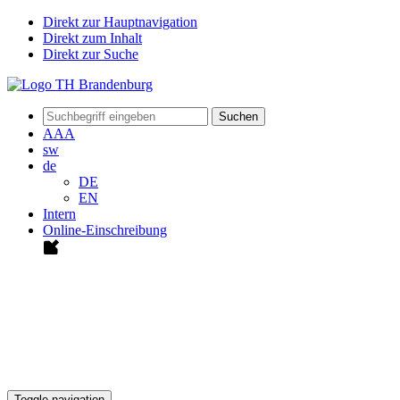
Direkt zur Hauptnavigation
Direkt zum Inhalt
Direkt zur Suche
Suchen
A
A
A
sw
de
DE
EN
Intern
Online-Einschreibung
Toggle navigation