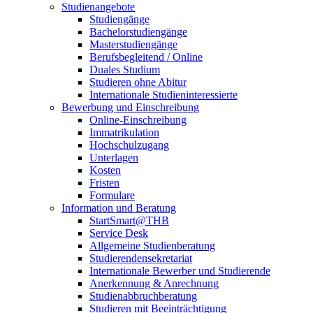
Studienangebote
Studiengänge
Bachelorstudiengänge
Masterstudiengänge
Berufsbegleitend / Online
Duales Studium
Studieren ohne Abitur
Internationale Studieninteressierte
Bewerbung und Einschreibung
Online-Einschreibung
Immatrikulation
Hochschulzugang
Unterlagen
Kosten
Fristen
Formulare
Information und Beratung
StartSmart@THB
Service Desk
Allgemeine Studienberatung
Studierendensekretariat
Internationale Bewerber und Studierende
Anerkennung & Anrechnung
Studienabbruchberatung
Studieren mit Beeinträchtigung