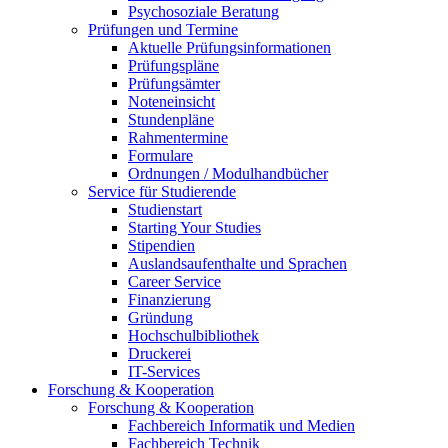
Psychosoziale Beratung
Prüfungen und Termine
Aktuelle Prüfungsinformationen
Prüfungspläne
Prüfungsämter
Noteneinsicht
Stundenpläne
Rahmentermine
Formulare
Ordnungen / Modulhandbücher
Service für Studierende
Studienstart
Starting Your Studies
Stipendien
Auslandsaufenthalte und Sprachen
Career Service
Finanzierung
Gründung
Hochschulbibliothek
Druckerei
IT-Services
Forschung & Kooperation
Forschung & Kooperation
Fachbereich Informatik und Medien
Fachbereich Technik