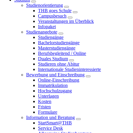
Studienorientierung
THB goes Schule
Campusbesuch
Veranstaltungen im Überblick
Infopaket
Studienangebote
Studiengänge
Bachelorstudiengänge
Masterstudiengänge
Berufsbegleitend / Online
Duales Studium
Studieren ohne Abitur
Internationale Studieninteressierte
Bewerbung und Einschreibung
Online-Einschreibung
Immatrikulation
Hochschulzugang
Unterlagen
Kosten
Fristen
Formulare
Information und Beratung
StartSmart@THB
Service Desk