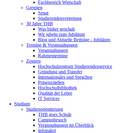
Fachbereich Wirtschaft
Gremien
Senat
Studierendenvertretung
30 Jahre THB
Was bisher geschah
Wir jubeln zum Jubiläum
Blog und Aktuelle Beiträge - Jubiläum
Termine & Veranstaltungen
Veranstaltungen
Rahmentermine
Zentren
Hochschulzentrum Studierendenservice
Gründung und Transfer
Internationales und Sprachen
Präsenzstellen
Hochschulbibliothek
Qualität der Lehre
IT Services
Studium
Studienorientierung
THB goes Schule
Campusbesuch
Veranstaltungen im Überblick
Infopaket