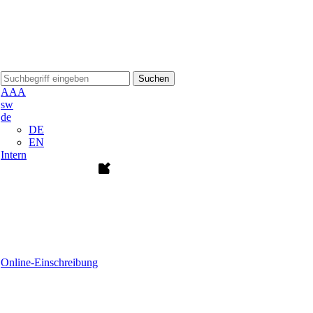
Suchen
A
A
A
sw
de
DE
EN
Intern
Online-Einschreibung