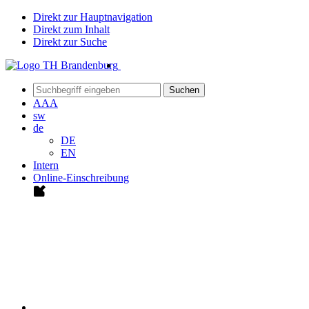
Direkt zur Hauptnavigation
Direkt zum Inhalt
Direkt zur Suche
Suchen
A
A
A
sw
de
DE
EN
Intern
Online-Einschreibung