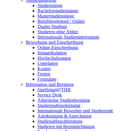
Studienangebote
Studiengänge
Bachelorstudiengänge
Masterstudiengänge
Berufsbegleitend / Online
Duales Studium
Studieren ohne Abitur
Internationale Studieninteressierte
Bewerbung und Einschreibung
Online-Einschreibung
Immatrikulation
Hochschulzugang
Unterlagen
Kosten
Fristen
Formulare
Information und Beratung
StartSmart@THB
Service Desk
Allgemeine Studienberatung
Studierendensekretariat
Internationale Bewerber und Studierende
Anerkennung & Anrechnung
Studienabbruchberatung
Studieren mit Beeinträchtigung