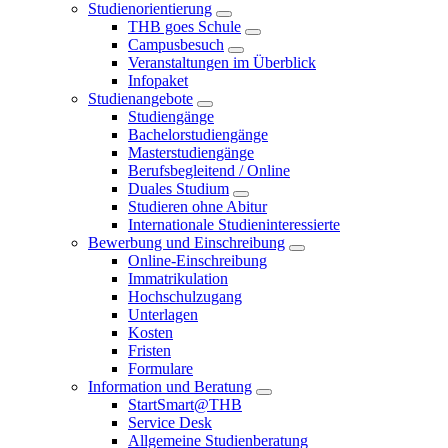
Studienorientierung
THB goes Schule
Campusbesuch
Veranstaltungen im Überblick
Infopaket
Studienangebote
Studiengänge
Bachelorstudiengänge
Masterstudiengänge
Berufsbegleitend / Online
Duales Studium
Studieren ohne Abitur
Internationale Studieninteressierte
Bewerbung und Einschreibung
Online-Einschreibung
Immatrikulation
Hochschulzugang
Unterlagen
Kosten
Fristen
Formulare
Information und Beratung
StartSmart@THB
Service Desk
Allgemeine Studienberatung