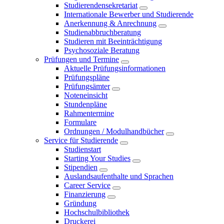
Studierendensekretariat
Internationale Bewerber und Studierende
Anerkennung & Anrechnung
Studienabbruchberatung
Studieren mit Beeinträchtigung
Psychosoziale Beratung
Prüfungen und Termine
Aktuelle Prüfungsinformationen
Prüfungspläne
Prüfungsämter
Noteneinsicht
Stundenpläne
Rahmentermine
Formulare
Ordnungen / Modulhandbücher
Service für Studierende
Studienstart
Starting Your Studies
Stipendien
Auslandsaufenthalte und Sprachen
Career Service
Finanzierung
Gründung
Hochschulbibliothek
Druckerei