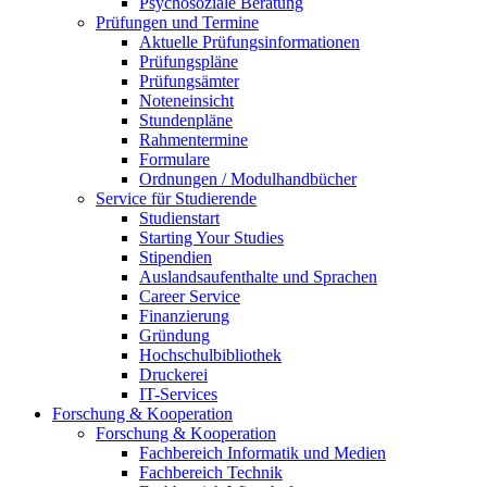
Psychosoziale Beratung
Prüfungen und Termine
Aktuelle Prüfungsinformationen
Prüfungspläne
Prüfungsämter
Noteneinsicht
Stundenpläne
Rahmentermine
Formulare
Ordnungen / Modulhandbücher
Service für Studierende
Studienstart
Starting Your Studies
Stipendien
Auslandsaufenthalte und Sprachen
Career Service
Finanzierung
Gründung
Hochschulbibliothek
Druckerei
IT-Services
Forschung & Kooperation
Forschung & Kooperation
Fachbereich Informatik und Medien
Fachbereich Technik