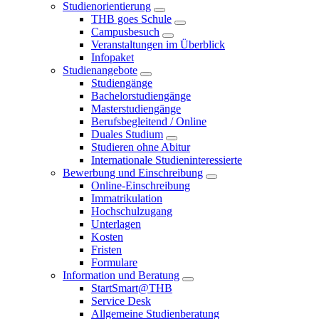
Studienorientierung
THB goes Schule
Campusbesuch
Veranstaltungen im Überblick
Infopaket
Studienangebote
Studiengänge
Bachelorstudiengänge
Masterstudiengänge
Berufsbegleitend / Online
Duales Studium
Studieren ohne Abitur
Internationale Studieninteressierte
Bewerbung und Einschreibung
Online-Einschreibung
Immatrikulation
Hochschulzugang
Unterlagen
Kosten
Fristen
Formulare
Information und Beratung
StartSmart@THB
Service Desk
Allgemeine Studienberatung