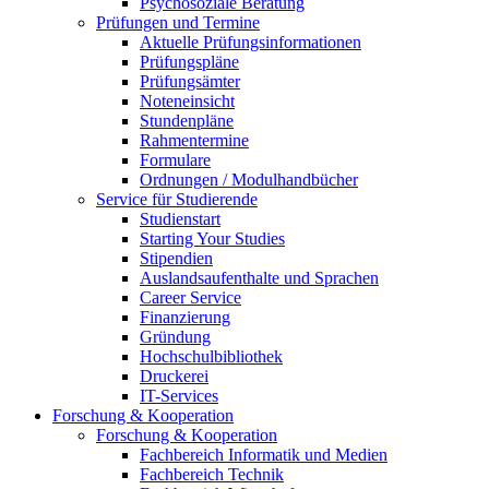
Psychosoziale Beratung
Prüfungen und Termine
Aktuelle Prüfungsinformationen
Prüfungspläne
Prüfungsämter
Noteneinsicht
Stundenpläne
Rahmentermine
Formulare
Ordnungen / Modulhandbücher
Service für Studierende
Studienstart
Starting Your Studies
Stipendien
Auslandsaufenthalte und Sprachen
Career Service
Finanzierung
Gründung
Hochschulbibliothek
Druckerei
IT-Services
Forschung & Kooperation
Forschung & Kooperation
Fachbereich Informatik und Medien
Fachbereich Technik