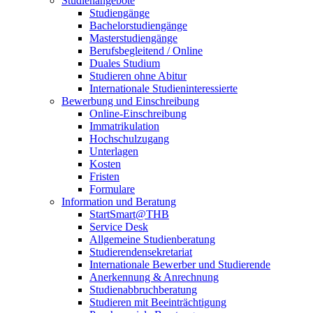
Studienangebote
Studiengänge
Bachelorstudiengänge
Masterstudiengänge
Berufsbegleitend / Online
Duales Studium
Studieren ohne Abitur
Internationale Studieninteressierte
Bewerbung und Einschreibung
Online-Einschreibung
Immatrikulation
Hochschulzugang
Unterlagen
Kosten
Fristen
Formulare
Information und Beratung
StartSmart@THB
Service Desk
Allgemeine Studienberatung
Studierendensekretariat
Internationale Bewerber und Studierende
Anerkennung & Anrechnung
Studienabbruchberatung
Studieren mit Beeinträchtigung