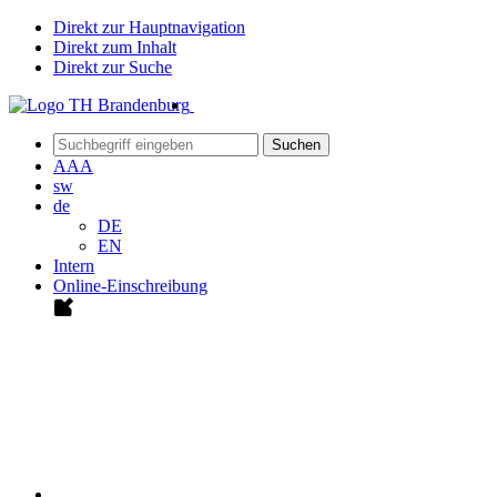
Direkt zur Hauptnavigation
Direkt zum Inhalt
Direkt zur Suche
Suchen
A
A
A
sw
de
DE
EN
Intern
Online-Einschreibung