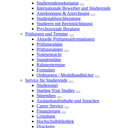
Studierendensekretariat
Internationale Bewerber und Studierende
Anerkennung & Anrechnung
Studienabbruchberatung
Studieren mit Beeinträchtigung
Psychosoziale Beratung
Prüfungen und Termine
Aktuelle Prüfungsinformationen
Prüfungspläne
Prüfungsämter
Noteneinsicht
Stundenpläne
Rahmentermine
Formulare
Ordnungen / Modulhandbücher
Service für Studierende
Studienstart
Starting Your Studies
Stipendien
Auslandsaufenthalte und Sprachen
Career Service
Finanzierung
Gründung
Hochschulbibliothek
Druckerei