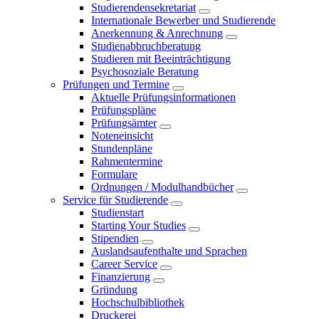
Studierendensekretariat
Internationale Bewerber und Studierende
Anerkennung & Anrechnung
Studienabbruchberatung
Studieren mit Beeinträchtigung
Psychosoziale Beratung
Prüfungen und Termine
Aktuelle Prüfungsinformationen
Prüfungspläne
Prüfungsämter
Noteneinsicht
Stundenpläne
Rahmentermine
Formulare
Ordnungen / Modulhandbücher
Service für Studierende
Studienstart
Starting Your Studies
Stipendien
Auslandsaufenthalte und Sprachen
Career Service
Finanzierung
Gründung
Hochschulbibliothek
Druckerei