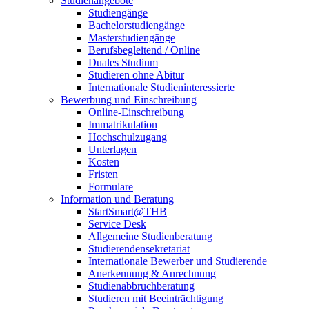
Studienangebote
Studiengänge
Bachelorstudiengänge
Masterstudiengänge
Berufsbegleitend / Online
Duales Studium
Studieren ohne Abitur
Internationale Studieninteressierte
Bewerbung und Einschreibung
Online-Einschreibung
Immatrikulation
Hochschulzugang
Unterlagen
Kosten
Fristen
Formulare
Information und Beratung
StartSmart@THB
Service Desk
Allgemeine Studienberatung
Studierendensekretariat
Internationale Bewerber und Studierende
Anerkennung & Anrechnung
Studienabbruchberatung
Studieren mit Beeinträchtigung