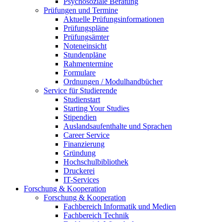
Psychosoziale Beratung
Prüfungen und Termine
Aktuelle Prüfungsinformationen
Prüfungspläne
Prüfungsämter
Noteneinsicht
Stundenpläne
Rahmentermine
Formulare
Ordnungen / Modulhandbücher
Service für Studierende
Studienstart
Starting Your Studies
Stipendien
Auslandsaufenthalte und Sprachen
Career Service
Finanzierung
Gründung
Hochschulbibliothek
Druckerei
IT-Services
Forschung & Kooperation
Forschung & Kooperation
Fachbereich Informatik und Medien
Fachbereich Technik