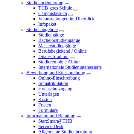
Studienorientierung
THB goes Schule
Campusbesuch
Veranstaltungen im Überblick
Infopaket
Studienangebote
Studiengänge
Bachelorstudiengänge
Masterstudiengänge
Berufsbegleitend / Online
Duales Studium
Studieren ohne Abitur
Internationale Studieninteressierte
Bewerbung und Einschreibung
Online-Einschreibung
Immatrikulation
Hochschulzugang
Unterlagen
Kosten
Fristen
Formulare
Information und Beratung
StartSmart@THB
Service Desk
Allgemeine Studienberatung