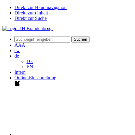
Direkt zur Hauptnavigation
Direkt zum Inhalt
Direkt zur Suche
Suchen
A
A
A
sw
de
DE
EN
Intern
Online-Einschreibung