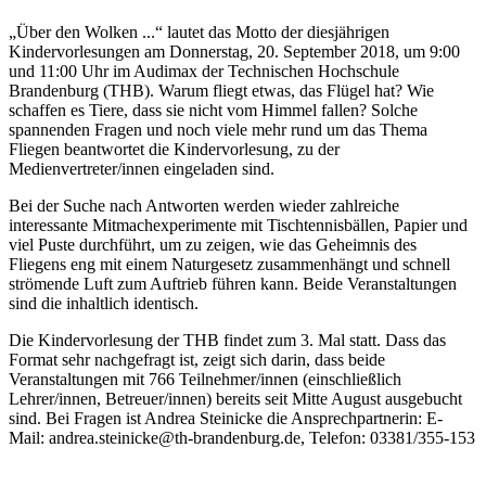
„Über den Wolken ...“ lautet das Motto der diesjährigen
Kindervorlesungen am Donnerstag, 20. September 2018, um 9:00
und 11:00 Uhr im Audimax der Technischen Hochschule
Brandenburg (THB). Warum fliegt etwas, das Flügel hat? Wie
schaffen es Tiere, dass sie nicht vom Himmel fallen? Solche
spannenden Fragen und noch viele mehr rund um das Thema
Fliegen beantwortet die Kindervorlesung, zu der
Medienvertreter/innen eingeladen sind.
Bei der Suche nach Antworten werden wieder zahlreiche
interessante Mitmachexperimente mit Tischtennisbällen, Papier und
viel Puste durchführt, um zu zeigen, wie das Geheimnis des
Fliegens eng mit einem Naturgesetz zusammenhängt und schnell
strömende Luft zum Auftrieb führen kann. Beide Veranstaltungen
sind die inhaltlich identisch.
Die Kindervorlesung der THB findet zum 3. Mal statt. Dass das
Format sehr nachgefragt ist, zeigt sich darin, dass beide
Veranstaltungen mit 766 Teilnehmer/innen (einschließlich
Lehrer/innen, Betreuer/innen) bereits seit Mitte August ausgebucht
sind. Bei Fragen ist Andrea Steinicke die Ansprechpartnerin: E-
Mail: andrea.steinicke@th-brandenburg.de, Telefon: 03381/355-153