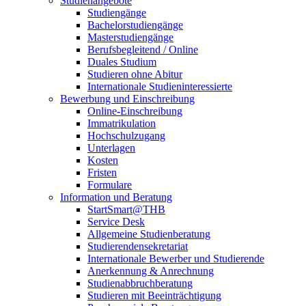
Studienangebote
Studiengänge
Bachelorstudiengänge
Masterstudiengänge
Berufsbegleitend / Online
Duales Studium
Studieren ohne Abitur
Internationale Studieninteressierte
Bewerbung und Einschreibung
Online-Einschreibung
Immatrikulation
Hochschulzugang
Unterlagen
Kosten
Fristen
Formulare
Information und Beratung
StartSmart@THB
Service Desk
Allgemeine Studienberatung
Studierendensekretariat
Internationale Bewerber und Studierende
Anerkennung & Anrechnung
Studienabbruchberatung
Studieren mit Beeinträchtigung