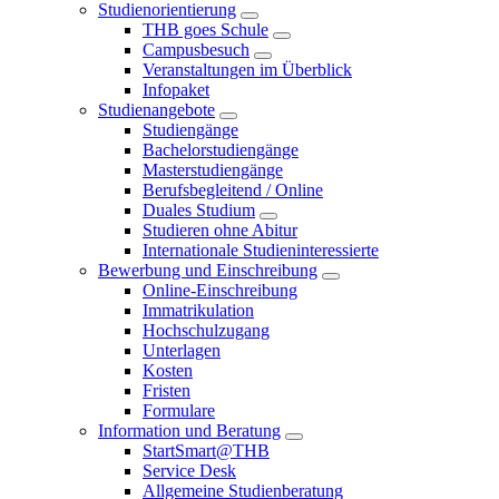
Studienorientierung
THB goes Schule
Campusbesuch
Veranstaltungen im Überblick
Infopaket
Studienangebote
Studiengänge
Bachelorstudiengänge
Masterstudiengänge
Berufsbegleitend / Online
Duales Studium
Studieren ohne Abitur
Internationale Studieninteressierte
Bewerbung und Einschreibung
Online-Einschreibung
Immatrikulation
Hochschulzugang
Unterlagen
Kosten
Fristen
Formulare
Information und Beratung
StartSmart@THB
Service Desk
Allgemeine Studienberatung