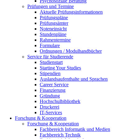
Psychosoziale Beratung
Prüfungen und Termine
Aktuelle Prüfungsinformationen
Prüfungspläne
Prüfungsämter
Noteneinsicht
Stundenpläne
Rahmentermine
Formulare
Ordnungen / Modulhandbücher
Service für Studierende
Studienstart
Starting Your Studies
Stipendien
Auslandsaufenthalte und Sprachen
Career Service
Finanzierung
Gründung
Hochschulbibliothek
Druckerei
IT-Services
Forschung & Kooperation
Forschung & Kooperation
Fachbereich Informatik und Medien
Fachbereich Technik