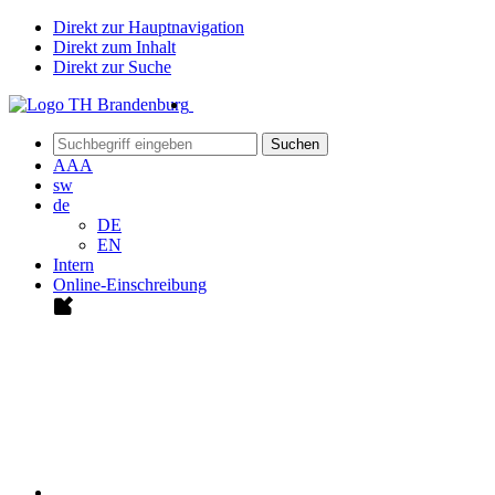
Direkt zur Hauptnavigation
Direkt zum Inhalt
Direkt zur Suche
Suchen
A
A
A
sw
de
DE
EN
Intern
Online-Einschreibung