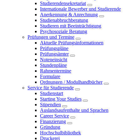
Studierendensekretariat
Internationale Bewerber und Studierende
Anerkennung & Anrechnung
Studienabbruchberatung
Studieren mit Beeinträchtigung
Psychosoziale Beratung
Prüfungen und Termine
Aktuelle Prüfungsinformationen
Prüfungspläne
Prüfungsämter
Noteneinsicht
Stundenpläne
Rahmentermine
Formulare
Ordnungen / Modulhandbücher
Service für Studierende
Studienstart
Starting Your Studies
Stipendien
Auslandsaufenthalte und Sprachen
Career Service
Finanzierung
Gründung
Hochschulbibliothek
Druckerei