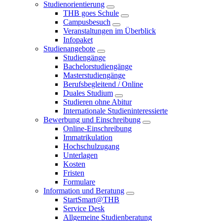
Studienorientierung
THB goes Schule
Campusbesuch
Veranstaltungen im Überblick
Infopaket
Studienangebote
Studiengänge
Bachelorstudiengänge
Masterstudiengänge
Berufsbegleitend / Online
Duales Studium
Studieren ohne Abitur
Internationale Studieninteressierte
Bewerbung und Einschreibung
Online-Einschreibung
Immatrikulation
Hochschulzugang
Unterlagen
Kosten
Fristen
Formulare
Information und Beratung
StartSmart@THB
Service Desk
Allgemeine Studienberatung