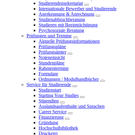
Studierendensekretariat
Internationale Bewerber und Studierende
Anerkennung & Anrechnung
Studienabbruchberatung
Studieren mit Beeinträchtigung
Psychosoziale Beratung
Prüfungen und Termine
Aktuelle Prüfungsinformationen
Prüfungspläne
Prüfungsämter
Noteneinsicht
Stundenpläne
Rahmentermine
Formulare
Ordnungen / Modulhandbücher
Service für Studierende
Studienstart
Starting Your Studies
Stipendien
Auslandsaufenthalte und Sprachen
Career Service
Finanzierung
Gründung
Hochschulbibliothek
Druckerei