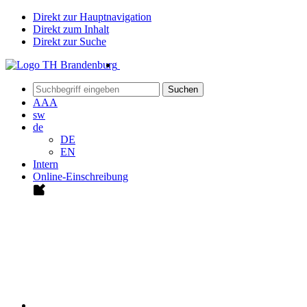
Direkt zur Hauptnavigation
Direkt zum Inhalt
Direkt zur Suche
Suchen
A
A
A
sw
de
DE
EN
Intern
Online-Einschreibung