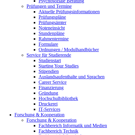
Psychosoziale Beratung
Prüfungen und Termine
Aktuelle Prüfungsinformationen
Prüfungspläne
Prüfungsämter
Noteneinsicht
Stundenpläne
Rahmentermine
Formulare
Ordnungen / Modulhandbücher
Service für Studierende
Studienstart
Starting Your Studies
Stipendien
Auslandsaufenthalte und Sprachen
Career Service
Finanzierung
Gründung
Hochschulbibliothek
Druckerei
IT-Services
Forschung & Kooperation
Forschung & Kooperation
Fachbereich Informatik und Medien
Fachbereich Technik