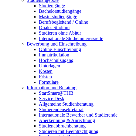
Studienangebote
Studiengänge
Bachelorstudiengänge
Masterstudiengänge
Berufsbegleitend / Online
Duales Studium
Studieren ohne Abitur
Internationale Studieninteressierte
Bewerbung und Einschreibung
Online-Einschreibung
Immatrikulation
Hochschulzugang
Unterlagen
Kosten
Fristen
Formulare
Information und Beratung
StartSmart@THB
Service Desk
Allgemeine Studienberatung
Studierendensekretariat
Internationale Bewerber und Studierende
Anerkennung & Anrechnung
Studienabbruchberatung
Studieren mit Beeinträchtigung