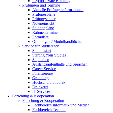
Psychosoziale Beratung
Prüfungen und Termine
Aktuelle Prüfungsinformationen
Prüfungspläne
Prüfungsämter
Noteneinsicht
Stundenpläne
Rahmentermine
Formulare
Ordnungen / Modulhandbücher
Service für Studierende
Studienstart
Starting Your Studies
Stipendien
Auslandsaufenthalte und Sprachen
Career Service
Finanzierung
Gründung
Hochschulbibliothek
Druckerei
IT-Services
Forschung & Kooperation
Forschung & Kooperation
Fachbereich Informatik und Medien
Fachbereich Technik