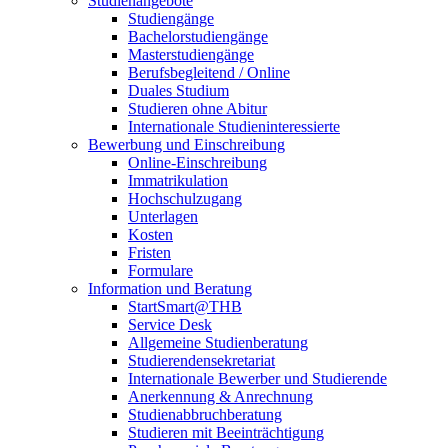
Studienangebote
Studiengänge
Bachelorstudiengänge
Masterstudiengänge
Berufsbegleitend / Online
Duales Studium
Studieren ohne Abitur
Internationale Studieninteressierte
Bewerbung und Einschreibung
Online-Einschreibung
Immatrikulation
Hochschulzugang
Unterlagen
Kosten
Fristen
Formulare
Information und Beratung
StartSmart@THB
Service Desk
Allgemeine Studienberatung
Studierendensekretariat
Internationale Bewerber und Studierende
Anerkennung & Anrechnung
Studienabbruchberatung
Studieren mit Beeinträchtigung