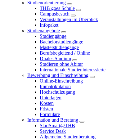
Studienorientierung
THB goes Schule
Campusbesuch
Veranstaltungen im Überblick
Infopaket
Studienangebote
Studiengänge
Bachelorstudiengänge
Masterstudiengänge
Berufsbegleitend / Online
Duales Studium
Studieren ohne Abitur
Internationale Studieninteressierte
Bewerbung und Einschreibung
Online-Einschreibung
Immatrikulation
Hochschulzugang
Unterlagen
Kosten
Fristen
Formulare
Information und Beratung
StartSmart@THB
Service Desk
Allgemeine Studienberatung