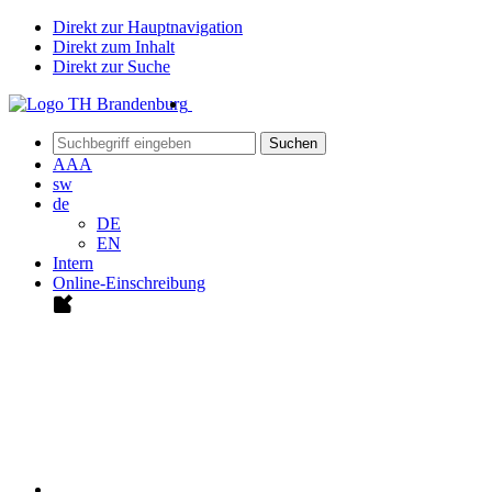
Direkt zur Hauptnavigation
Direkt zum Inhalt
Direkt zur Suche
Suchen
A
A
A
sw
de
DE
EN
Intern
Online-Einschreibung