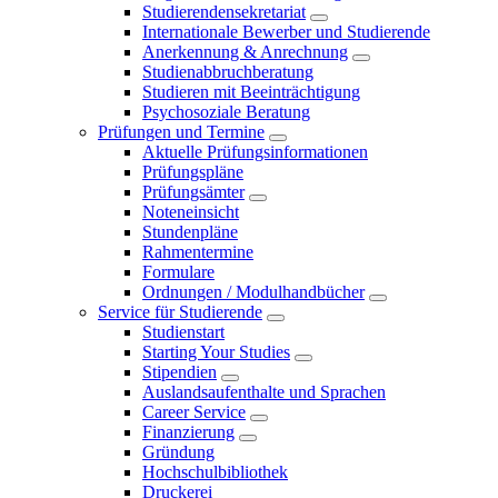
Studierendensekretariat
Internationale Bewerber und Studierende
Anerkennung & Anrechnung
Studienabbruchberatung
Studieren mit Beeinträchtigung
Psychosoziale Beratung
Prüfungen und Termine
Aktuelle Prüfungsinformationen
Prüfungspläne
Prüfungsämter
Noteneinsicht
Stundenpläne
Rahmentermine
Formulare
Ordnungen / Modulhandbücher
Service für Studierende
Studienstart
Starting Your Studies
Stipendien
Auslandsaufenthalte und Sprachen
Career Service
Finanzierung
Gründung
Hochschulbibliothek
Druckerei