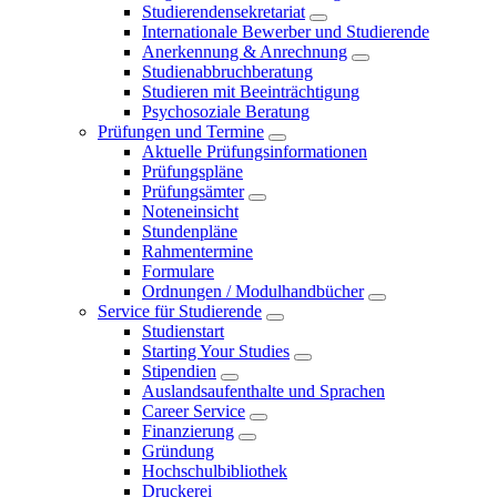
Studierendensekretariat
Internationale Bewerber und Studierende
Anerkennung & Anrechnung
Studienabbruchberatung
Studieren mit Beeinträchtigung
Psychosoziale Beratung
Prüfungen und Termine
Aktuelle Prüfungsinformationen
Prüfungspläne
Prüfungsämter
Noteneinsicht
Stundenpläne
Rahmentermine
Formulare
Ordnungen / Modulhandbücher
Service für Studierende
Studienstart
Starting Your Studies
Stipendien
Auslandsaufenthalte und Sprachen
Career Service
Finanzierung
Gründung
Hochschulbibliothek
Druckerei