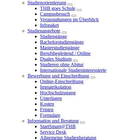
Studienorientierung
THB goes Schule
Campusbesuch
Veranstaltungen im Überblick
Infopaket
Studienangebote
Studiengänge
Bachelorstudiengänge
Masterstudiengänge
Berufsbegleitend / Online
Duales Studium
Studieren ohne Abitur
Internationale Studieninteressierte
Bewerbung und Einschreibung
Online-Einschreibung
Immatrikulation
Hochschulzugang
Unterlagen
Kosten
Fristen
Formulare
Information und Beratung
StartSmart@THB
Service Desk
Allgemeine Studienberatung