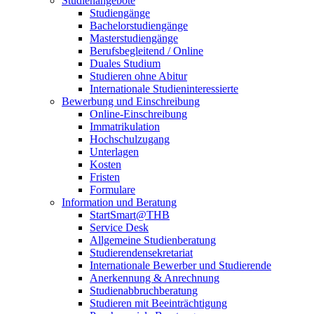
Studienangebote
Studiengänge
Bachelorstudiengänge
Masterstudiengänge
Berufsbegleitend / Online
Duales Studium
Studieren ohne Abitur
Internationale Studieninteressierte
Bewerbung und Einschreibung
Online-Einschreibung
Immatrikulation
Hochschulzugang
Unterlagen
Kosten
Fristen
Formulare
Information und Beratung
StartSmart@THB
Service Desk
Allgemeine Studienberatung
Studierendensekretariat
Internationale Bewerber und Studierende
Anerkennung & Anrechnung
Studienabbruchberatung
Studieren mit Beeinträchtigung