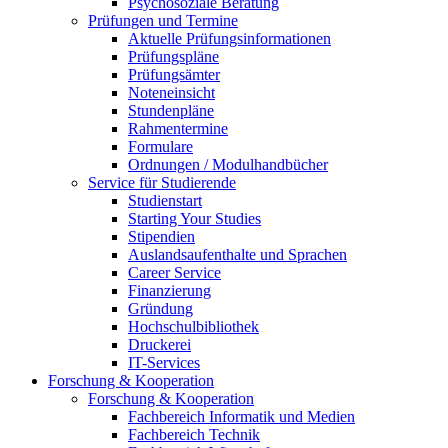
Psychosoziale Beratung
Prüfungen und Termine
Aktuelle Prüfungsinformationen
Prüfungspläne
Prüfungsämter
Noteneinsicht
Stundenpläne
Rahmentermine
Formulare
Ordnungen / Modulhandbücher
Service für Studierende
Studienstart
Starting Your Studies
Stipendien
Auslandsaufenthalte und Sprachen
Career Service
Finanzierung
Gründung
Hochschulbibliothek
Druckerei
IT-Services
Forschung & Kooperation
Forschung & Kooperation
Fachbereich Informatik und Medien
Fachbereich Technik