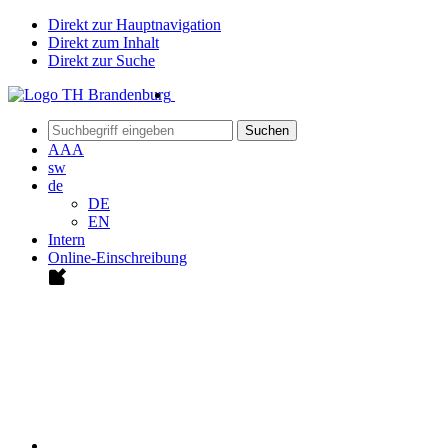
Direkt zur Hauptnavigation
Direkt zum Inhalt
Direkt zur Suche
Suchen
A
A
A
sw
de
DE
EN
Intern
Online-Einschreibung