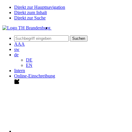
Direkt zur Hauptnavigation
Direkt zum Inhalt
Direkt zur Suche
Suchen
A
A
A
sw
de
DE
EN
Intern
Online-Einschreibung