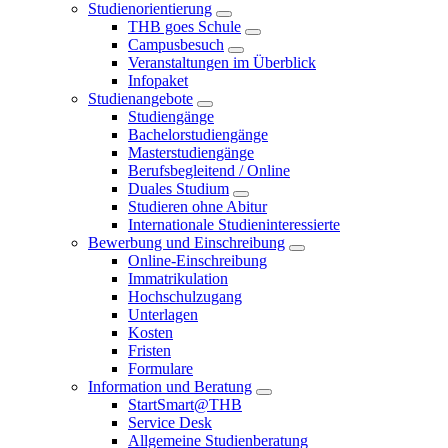
Studienorientierung
THB goes Schule
Campusbesuch
Veranstaltungen im Überblick
Infopaket
Studienangebote
Studiengänge
Bachelorstudiengänge
Masterstudiengänge
Berufsbegleitend / Online
Duales Studium
Studieren ohne Abitur
Internationale Studieninteressierte
Bewerbung und Einschreibung
Online-Einschreibung
Immatrikulation
Hochschulzugang
Unterlagen
Kosten
Fristen
Formulare
Information und Beratung
StartSmart@THB
Service Desk
Allgemeine Studienberatung