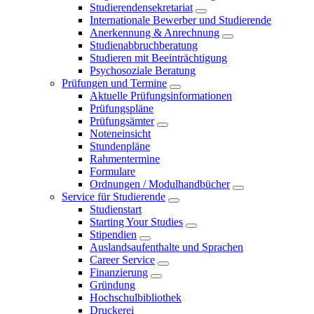
Studierendensekretariat
Internationale Bewerber und Studierende
Anerkennung & Anrechnung
Studienabbruchberatung
Studieren mit Beeinträchtigung
Psychosoziale Beratung
Prüfungen und Termine
Aktuelle Prüfungsinformationen
Prüfungspläne
Prüfungsämter
Noteneinsicht
Stundenpläne
Rahmentermine
Formulare
Ordnungen / Modulhandbücher
Service für Studierende
Studienstart
Starting Your Studies
Stipendien
Auslandsaufenthalte und Sprachen
Career Service
Finanzierung
Gründung
Hochschulbibliothek
Druckerei