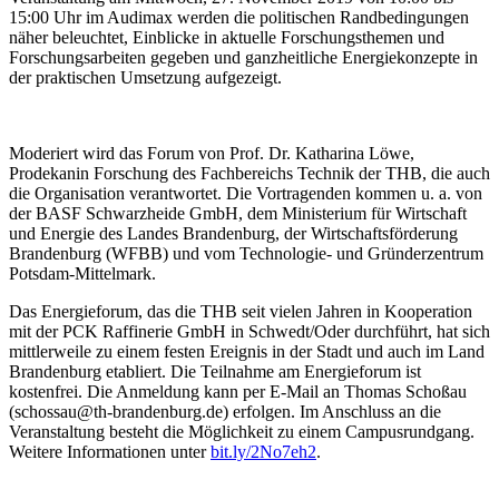
15:00 Uhr im Audimax werden die politischen Randbedingungen
näher beleuchtet, Einblicke in aktuelle Forschungsthemen und
Forschungsarbeiten gegeben und ganzheitliche Energiekonzepte in
der praktischen Umsetzung aufgezeigt.
Moderiert wird das Forum von Prof. Dr. Katharina Löwe,
Prodekanin Forschung des Fachbereichs Technik der THB, die auch
die Organisation verantwortet. Die Vortragenden kommen u. a. von
der BASF Schwarzheide GmbH, dem Ministerium für Wirtschaft
und Energie des Landes Brandenburg, der Wirtschaftsförderung
Brandenburg (WFBB) und vom Technologie- und Gründerzentrum
Potsdam-Mittelmark.
Das Energieforum, das die THB seit vielen Jahren in Kooperation
mit der PCK Raffinerie GmbH in Schwedt/Oder durchführt, hat sich
mittlerweile zu einem festen Ereignis in der Stadt und auch im Land
Brandenburg etabliert. Die Teilnahme am Energieforum ist
kostenfrei. Die Anmeldung kann per E-Mail an Thomas Schoßau
(schossau@th-brandenburg.de) erfolgen. Im Anschluss an die
Veranstaltung besteht die Möglichkeit zu einem Campusrundgang.
Weitere Informationen unter
bit.ly/2No7eh2
.