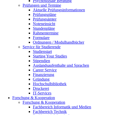
Psychosoziale Beratung
Prüfungen und Termine
Aktuelle Prüfungsinformationen
Prüfungspläne
Prüfungsämter
Noteneinsicht
Stundenpläne
Rahmentermine
Formulare
Ordnungen / Modulhandbücher
Service für Studierende
Studienstart
Starting Your Studies
Stipendien
Auslandsaufenthalte und Sprachen
Career Service
Finanzierung
Gründung
Hochschulbibliothek
Druckerei
IT-Services
Forschung & Kooperation
Forschung & Kooperation
Fachbereich Informatik und Medien
Fachbereich Technik