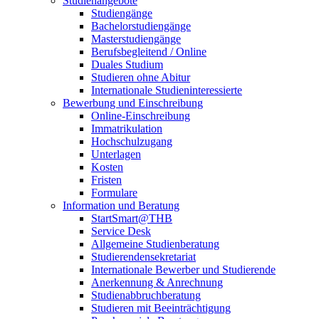
Studienangebote
Studiengänge
Bachelorstudiengänge
Masterstudiengänge
Berufsbegleitend / Online
Duales Studium
Studieren ohne Abitur
Internationale Studieninteressierte
Bewerbung und Einschreibung
Online-Einschreibung
Immatrikulation
Hochschulzugang
Unterlagen
Kosten
Fristen
Formulare
Information und Beratung
StartSmart@THB
Service Desk
Allgemeine Studienberatung
Studierendensekretariat
Internationale Bewerber und Studierende
Anerkennung & Anrechnung
Studienabbruchberatung
Studieren mit Beeinträchtigung