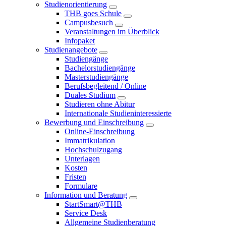
Studienorientierung
THB goes Schule
Campusbesuch
Veranstaltungen im Überblick
Infopaket
Studienangebote
Studiengänge
Bachelorstudiengänge
Masterstudiengänge
Berufsbegleitend / Online
Duales Studium
Studieren ohne Abitur
Internationale Studieninteressierte
Bewerbung und Einschreibung
Online-Einschreibung
Immatrikulation
Hochschulzugang
Unterlagen
Kosten
Fristen
Formulare
Information und Beratung
StartSmart@THB
Service Desk
Allgemeine Studienberatung