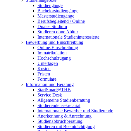
Studienangebote
Studiengänge
Bachelorstudiengänge
Masterstudiengänge
Berufsbegleitend / Online
Duales Studium
Studieren ohne Abitur
Internationale Studieninteressierte
Bewerbung und Einschreibung
Online-Einschreibung
Immatrikulation
Hochschulzugang
Unterlagen
Kosten
Fristen
Formulare
Information und Beratung
StartSmart@THB
Service Desk
Allgemeine Studienberatung
Studierendensekretariat
Internationale Bewerber und Studierende
Anerkennung & Anrechnung
Studienabbruchberatung
Studieren mit Beeinträchtigung