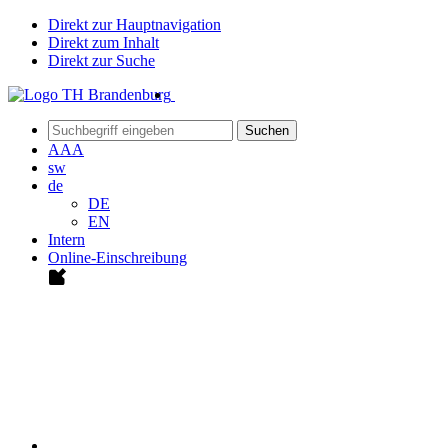
Direkt zur Hauptnavigation
Direkt zum Inhalt
Direkt zur Suche
Suchen
A
A
A
sw
de
DE
EN
Intern
Online-Einschreibung