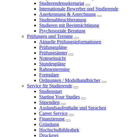
Studierendensekretariat
Internationale Bewerber und Studierende
Anerkennung & Anrechnung
Studienabbruchberatung
Studieren mit Beeinträchtigung
Psychosoziale Beratung
Prüfungen und Termine
Aktuelle Prüfungsinformationen
Prüfungspläne
Prüfungsämter
Noteneinsicht
Stundenpläne
Rahmentermine
Formulare
Ordnungen / Modulhandbücher
Service für Studierende
Studienstart
Starting Your Studies
Stipendien
Auslandsaufenthalte und Sprachen
Career Service
Finanzierung
Gründung
Hochschulbibliothek
Druckerei