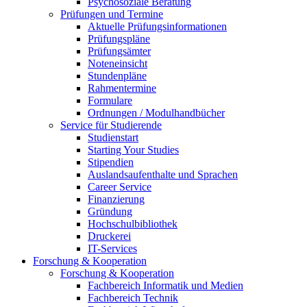
Psychosoziale Beratung
Prüfungen und Termine
Aktuelle Prüfungsinformationen
Prüfungspläne
Prüfungsämter
Noteneinsicht
Stundenpläne
Rahmentermine
Formulare
Ordnungen / Modulhandbücher
Service für Studierende
Studienstart
Starting Your Studies
Stipendien
Auslandsaufenthalte und Sprachen
Career Service
Finanzierung
Gründung
Hochschulbibliothek
Druckerei
IT-Services
Forschung & Kooperation
Forschung & Kooperation
Fachbereich Informatik und Medien
Fachbereich Technik