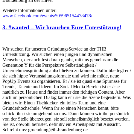
Brandenburg an der Havel
Weitere Informationen unter:
www.facebook.com/events/595965154478478/
3. #wanted – Wir brauchen Eure Unterstützung!
Wir suchen für unseren GründungsService an der THB
Unterstützung. Wir suchen einen jungen und dynamischen
Menschen, der auch fest daran glaubt, mit uns gemeinsam die
Generation Y für die Perspektive Selbständigkeit /
Unternehmensgründung aufschließen zu können. Dafür überlegt er /
sie sich hippe Veranstaltungsformate und wird nie müde, neue
PopUp-Events zu organisieren. Er / sie ist quasi eine Spürnase für
Trends, Talente und Ideen. Im Social Media Bereich ist er / sie
natürlich zu Hause und findet immer den richtigen Content. Aber
auch im persönlichen Dialog kann er / sie die Szene begeistern. Was
bieten wir: Einen Tischkicker, ein tolles Team und eine
Gründerhochschule. Wenn ihr so einen Menschen kennt, bitte
schickt ihn / sie umgehend zu uns. Dann können wir ihn persönlich
von der Stelle überzeugen, sie soll schnellstmöglich besetzt werden.
Sie ist, obwohl befristet, definitiv ein Arbeitsplatz mit Aussicht.
Schreibt uns: gruendung@th-brandenburg.de.