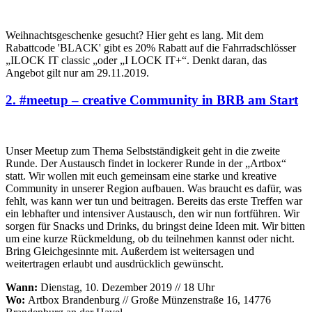
Weihnachtsgeschenke gesucht? Hier geht es lang. Mit dem
Rabattcode 'BLACK' gibt es 20% Rabatt auf die Fahrradschlösser
„ILOCK IT classic „oder „I LOCK IT+“. Denkt daran, das
Angebot gilt nur am 29.11.2019.
2. #meetup – creative Community in BRB am Start
Unser Meetup zum Thema Selbstständigkeit geht in die zweite
Runde. Der Austausch findet in lockerer Runde in der „Artbox“
statt. Wir wollen mit euch gemeinsam eine starke und kreative
Community in unserer Region aufbauen. Was braucht es dafür, was
fehlt, was kann wer tun und beitragen. Bereits das erste Treffen war
ein lebhafter und intensiver Austausch, den wir nun fortführen. Wir
sorgen für Snacks und Drinks, du bringst deine Ideen mit. Wir bitten
um eine kurze Rückmeldung, ob du teilnehmen kannst oder nicht.
Bring Gleichgesinnte mit. Außerdem ist weitersagen und
weitertragen erlaubt und ausdrücklich gewünscht.
Wann:
Dienstag, 10. Dezember 2019 // 18 Uhr
Wo:
Artbox Brandenburg // Große Münzenstraße 16, 14776