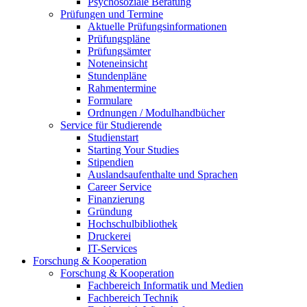
Psychosoziale Beratung
Prüfungen und Termine
Aktuelle Prüfungsinformationen
Prüfungspläne
Prüfungsämter
Noteneinsicht
Stundenpläne
Rahmentermine
Formulare
Ordnungen / Modulhandbücher
Service für Studierende
Studienstart
Starting Your Studies
Stipendien
Auslandsaufenthalte und Sprachen
Career Service
Finanzierung
Gründung
Hochschulbibliothek
Druckerei
IT-Services
Forschung & Kooperation
Forschung & Kooperation
Fachbereich Informatik und Medien
Fachbereich Technik