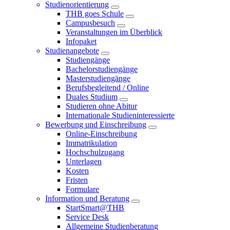
Studienorientierung
THB goes Schule
Campusbesuch
Veranstaltungen im Überblick
Infopaket
Studienangebote
Studiengänge
Bachelorstudiengänge
Masterstudiengänge
Berufsbegleitend / Online
Duales Studium
Studieren ohne Abitur
Internationale Studieninteressierte
Bewerbung und Einschreibung
Online-Einschreibung
Immatrikulation
Hochschulzugang
Unterlagen
Kosten
Fristen
Formulare
Information und Beratung
StartSmart@THB
Service Desk
Allgemeine Studienberatung