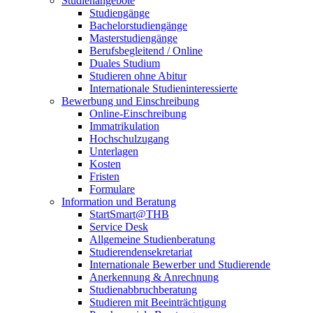
Studienangebote
Studiengänge
Bachelorstudiengänge
Masterstudiengänge
Berufsbegleitend / Online
Duales Studium
Studieren ohne Abitur
Internationale Studieninteressierte
Bewerbung und Einschreibung
Online-Einschreibung
Immatrikulation
Hochschulzugang
Unterlagen
Kosten
Fristen
Formulare
Information und Beratung
StartSmart@THB
Service Desk
Allgemeine Studienberatung
Studierendensekretariat
Internationale Bewerber und Studierende
Anerkennung & Anrechnung
Studienabbruchberatung
Studieren mit Beeinträchtigung