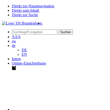
Direkt zur Hauptnavigation
Direkt zum Inhalt
Direkt zur Suche
Suchen
A
A
A
sw
de
DE
EN
Intern
Online-Einschreibung