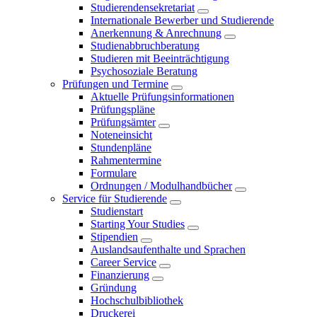
Studierendensekretariat
Internationale Bewerber und Studierende
Anerkennung & Anrechnung
Studienabbruchberatung
Studieren mit Beeinträchtigung
Psychosoziale Beratung
Prüfungen und Termine
Aktuelle Prüfungsinformationen
Prüfungspläne
Prüfungsämter
Noteneinsicht
Stundenpläne
Rahmentermine
Formulare
Ordnungen / Modulhandbücher
Service für Studierende
Studienstart
Starting Your Studies
Stipendien
Auslandsaufenthalte und Sprachen
Career Service
Finanzierung
Gründung
Hochschulbibliothek
Druckerei