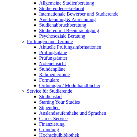
Allgemeine Studienberatung
Studierendensekretariat
Internationale Bewerber und Studierende
Anerkennung & Anrechnung
Studienabbruchberatung
Studieren mit Beeinträchtigung
Psychosoziale Beratung
Prüfungen und Termine
Aktuelle Prüfungsinformationen
Prüfungspläne
Prüfungsämter
Noteneinsicht
Stundenpläne
Rahmentermine
Formulare
Ordnungen / Modulhandbücher
Service für Studierende
Studienstart
Starting Your Studies
Stipendien
Auslandsaufenthalte und Sprachen
Career Service
Finanzierung
Gründung
Hochschulbibliothek