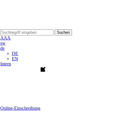
Suchen
A
A
A
sw
de
DE
EN
Intern
Online-Einschreibung