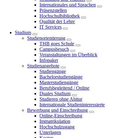
Internationales und Sprachen
Präsenzstellen
Hochschulbibliothek
Qualität der Lehre
IT Services
Studium
Studienorientierung
THB goes Schule
Campusbesuch
Veranstaltungen im Überblick
Infopaket
Studienangebote
Studiengänge
Bachelorstudiengänge
Masterstudiengänge
Berufsbegleitend / Online
Duales Studium
Studieren ohne Abitur
Internationale Studieninteressierte
Bewerbung und Einschreibung
Online-Einschreibung
Immatrikulation
Hochschulzugang
Unterlagen
Kosten