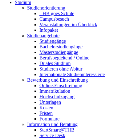
Studium
Studienorientierung
THB goes Schule
Campusbesuch
Veranstaltungen im Überblick
Infopaket
Studienangebote
Studiengänge
Bachelorstudiengänge
Masterstudiengänge
Berufsbegleitend / Online
Duales Studium
Studieren ohne Abitur
Internationale Studieninteressierte
Bewerbung und Einschreibung
Online-Einschreibung
Immatrikulation
Hochschulzugang
Unterlagen
Kosten
Fristen
Formulare
Information und Beratung
StartSmart@THB
Service Desk