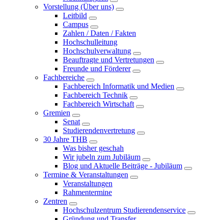
Vorstellung (Über uns)
Leitbild
Campus
Zahlen / Daten / Fakten
Hochschulleitung
Hochschulverwaltung
Beauftragte und Vertretungen
Freunde und Förderer
Fachbereiche
Fachbereich Informatik und Medien
Fachbereich Technik
Fachbereich Wirtschaft
Gremien
Senat
Studierendenvertretung
30 Jahre THB
Was bisher geschah
Wir jubeln zum Jubiläum
Blog und Aktuelle Beiträge - Jubiläum
Termine & Veranstaltungen
Veranstaltungen
Rahmentermine
Zentren
Hochschulzentrum Studierendenservice
Gründung und Transfer