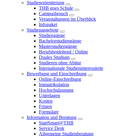
Studienorientierung
THB goes Schule
Campusbesuch
Veranstaltungen im Überblick
Infopaket
Studienangebote
Studiengänge
Bachelorstudiengänge
Masterstudiengänge
Berufsbegleitend / Online
Duales Studium
Studieren ohne Abitur
Internationale Studieninteressierte
Bewerbung und Einschreibung
Online-Einschreibung
Immatrikulation
Hochschulzugang
Unterlagen
Kosten
Fristen
Formulare
Information und Beratung
StartSmart@THB
Service Desk
Allgemeine Studienberatung