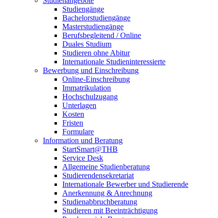
Studienangebote
Studiengänge
Bachelorstudiengänge
Masterstudiengänge
Berufsbegleitend / Online
Duales Studium
Studieren ohne Abitur
Internationale Studieninteressierte
Bewerbung und Einschreibung
Online-Einschreibung
Immatrikulation
Hochschulzugang
Unterlagen
Kosten
Fristen
Formulare
Information und Beratung
StartSmart@THB
Service Desk
Allgemeine Studienberatung
Studierendensekretariat
Internationale Bewerber und Studierende
Anerkennung & Anrechnung
Studienabbruchberatung
Studieren mit Beeinträchtigung