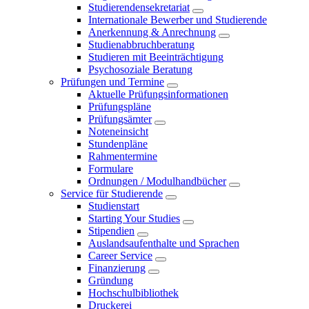
Studierendensekretariat
Internationale Bewerber und Studierende
Anerkennung & Anrechnung
Studienabbruchberatung
Studieren mit Beeinträchtigung
Psychosoziale Beratung
Prüfungen und Termine
Aktuelle Prüfungsinformationen
Prüfungspläne
Prüfungsämter
Noteneinsicht
Stundenpläne
Rahmentermine
Formulare
Ordnungen / Modulhandbücher
Service für Studierende
Studienstart
Starting Your Studies
Stipendien
Auslandsaufenthalte und Sprachen
Career Service
Finanzierung
Gründung
Hochschulbibliothek
Druckerei