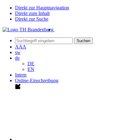
Direkt zur Hauptnavigation
Direkt zum Inhalt
Direkt zur Suche
Suchen
A
A
A
sw
de
DE
EN
Intern
Online-Einschreibung