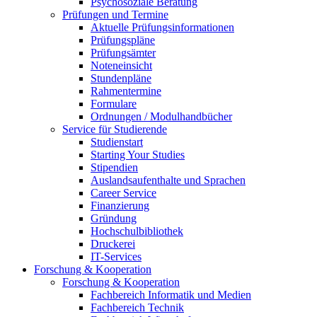
Psychosoziale Beratung
Prüfungen und Termine
Aktuelle Prüfungsinformationen
Prüfungspläne
Prüfungsämter
Noteneinsicht
Stundenpläne
Rahmentermine
Formulare
Ordnungen / Modulhandbücher
Service für Studierende
Studienstart
Starting Your Studies
Stipendien
Auslandsaufenthalte und Sprachen
Career Service
Finanzierung
Gründung
Hochschulbibliothek
Druckerei
IT-Services
Forschung & Kooperation
Forschung & Kooperation
Fachbereich Informatik und Medien
Fachbereich Technik