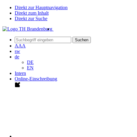
Direkt zur Hauptnavigation
Direkt zum Inhalt
Direkt zur Suche
Suchen
A
A
A
sw
de
DE
EN
Intern
Online-Einschreibung