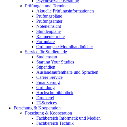
Psychosoziale Beratung
Prüfungen und Termine
Aktuelle Prüfungsinformationen
Prüfungspläne
Prüfungsämter
Noteneinsicht
Stundenpläne
Rahmentermine
Formulare
Ordnungen / Modulhandbücher
Service für Studierende
Studienstart
Starting Your Studies
Stipendien
Auslandsaufenthalte und Sprachen
Career Service
Finanzierung
Gründung
Hochschulbibliothek
Druckerei
IT-Services
Forschung & Kooperation
Forschung & Kooperation
Fachbereich Informatik und Medien
Fachbereich Technik