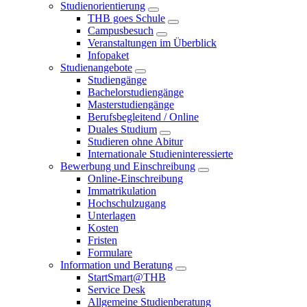
Studienorientierung
THB goes Schule
Campusbesuch
Veranstaltungen im Überblick
Infopaket
Studienangebote
Studiengänge
Bachelorstudiengänge
Masterstudiengänge
Berufsbegleitend / Online
Duales Studium
Studieren ohne Abitur
Internationale Studieninteressierte
Bewerbung und Einschreibung
Online-Einschreibung
Immatrikulation
Hochschulzugang
Unterlagen
Kosten
Fristen
Formulare
Information und Beratung
StartSmart@THB
Service Desk
Allgemeine Studienberatung