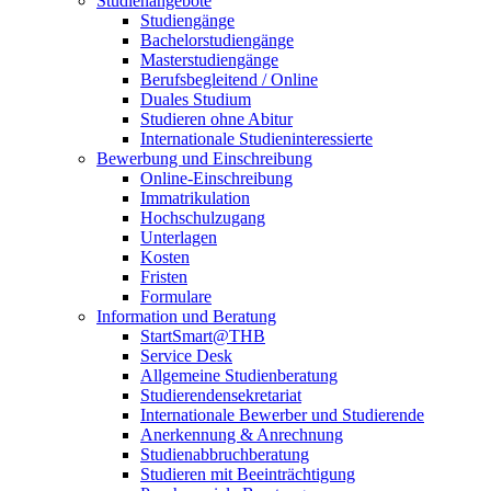
Studienangebote
Studiengänge
Bachelorstudiengänge
Masterstudiengänge
Berufsbegleitend / Online
Duales Studium
Studieren ohne Abitur
Internationale Studieninteressierte
Bewerbung und Einschreibung
Online-Einschreibung
Immatrikulation
Hochschulzugang
Unterlagen
Kosten
Fristen
Formulare
Information und Beratung
StartSmart@THB
Service Desk
Allgemeine Studienberatung
Studierendensekretariat
Internationale Bewerber und Studierende
Anerkennung & Anrechnung
Studienabbruchberatung
Studieren mit Beeinträchtigung