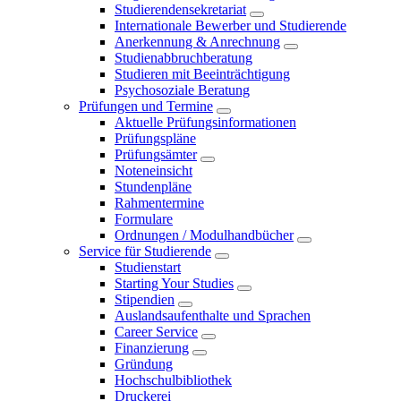
Studierendensekretariat
Internationale Bewerber und Studierende
Anerkennung & Anrechnung
Studienabbruchberatung
Studieren mit Beeinträchtigung
Psychosoziale Beratung
Prüfungen und Termine
Aktuelle Prüfungsinformationen
Prüfungspläne
Prüfungsämter
Noteneinsicht
Stundenpläne
Rahmentermine
Formulare
Ordnungen / Modulhandbücher
Service für Studierende
Studienstart
Starting Your Studies
Stipendien
Auslandsaufenthalte und Sprachen
Career Service
Finanzierung
Gründung
Hochschulbibliothek
Druckerei