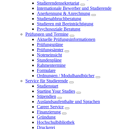
Studierendensekretariat
Internationale Bewerber und Studierende
Anerkennung & Anrechnung
Studienabbruchberatung
Studieren mit Beeinträchtigung
Psychosoziale Beratung
Prüfungen und Termine
Aktuelle Prüfungsinformationen
Prüfungspläne
Prüfungsämter
Noteneinsicht
Stundenpläne
Rahmentermine
Formulare
Ordnungen / Modulhandbücher
Service für Studierende
Studienstart
Starting Your Studies
Stipendien
Auslandsaufenthalte und Sprachen
Career Service
Finanzierung
Gründung
Hochschulbibliothek
Druckerei