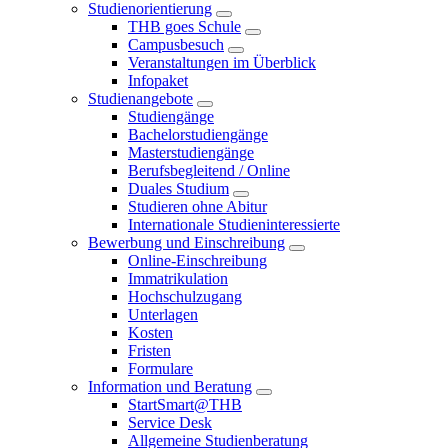
Studienorientierung
THB goes Schule
Campusbesuch
Veranstaltungen im Überblick
Infopaket
Studienangebote
Studiengänge
Bachelorstudiengänge
Masterstudiengänge
Berufsbegleitend / Online
Duales Studium
Studieren ohne Abitur
Internationale Studieninteressierte
Bewerbung und Einschreibung
Online-Einschreibung
Immatrikulation
Hochschulzugang
Unterlagen
Kosten
Fristen
Formulare
Information und Beratung
StartSmart@THB
Service Desk
Allgemeine Studienberatung