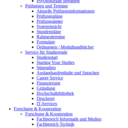
Psychosoziale Beratung
Prüfungen und Termine
Aktuelle Prüfungsinformationen
Prüfungspläne
Prüfungsämter
Noteneinsicht
Stundenpläne
Rahmentermine
Formulare
Ordnungen / Modulhandbücher
Service für Studierende
Studienstart
Starting Your Studies
Stipendien
Auslandsaufenthalte und Sprachen
Career Service
Finanzierung
Gründung
Hochschulbibliothek
Druckerei
IT-Services
Forschung & Kooperation
Forschung & Kooperation
Fachbereich Informatik und Medien
Fachbereich Technik