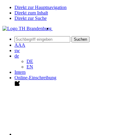
Direkt zur Hauptnavigation
Direkt zum Inhalt
Direkt zur Suche
Suchen
A
A
A
sw
de
DE
EN
Intern
Online-Einschreibung