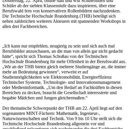
Donnerstag, 22. April, online statt und will Schülerinnen und
Schüler ab der siebten Klassenstufe dazu inspirieren, über eine
Berufswahl fern von konservativen Rollenbildern nachzudenken.
Die Technische Hochschule Brandenburg (THB) beteiligt sich
neben zahlreichen weiteren Akteuren mit spannenden Workshops in
allen drei Fachbereichen.
„Ich kann nur empfehlen, neugierig zu sein und sich auch mal
Berufsbilder anzuschauen, an die man von allein gar nicht gedacht
hätte“, spricht sich Thomas Schoßau von der Technischen
Hochschule Brandenburg für mehr Offenheit in der Berufswahl aus.
„Wir an der THB bieten gleich mehrere Studiengänge an, die immer
mehr an Bedeutung gewinnen“, verweist er auf
Studienmöglichkeiten wie Elektromobilität, Energieeffizienz
Technischer Systeme, Technologie- und Innovationsmanagement
oder Medieninformatik. „Um den Bedarf an Fachkräften in diesen
Bereichen zu decken, braucht die Gesellschaft interessierte und
begabte Mädchen und Jungen gleichermaßen.“
Der thematische Schwerpunkt der THB am 22. April liegt auf den
sogenannten MINT-Fächern: Mathematik, Ingenieur-,
Naturwissenschaften und Technik. Von 9 bis 10 Uhr stellt sich die
Technische Hochschule Brandenburg allgemein vor und
anschließend präsentieren sich nacheinander die drei Fachbereiche