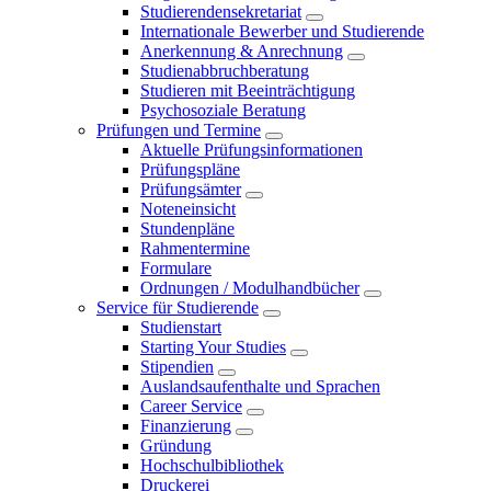
Studierendensekretariat
Internationale Bewerber und Studierende
Anerkennung & Anrechnung
Studienabbruchberatung
Studieren mit Beeinträchtigung
Psychosoziale Beratung
Prüfungen und Termine
Aktuelle Prüfungsinformationen
Prüfungspläne
Prüfungsämter
Noteneinsicht
Stundenpläne
Rahmentermine
Formulare
Ordnungen / Modulhandbücher
Service für Studierende
Studienstart
Starting Your Studies
Stipendien
Auslandsaufenthalte und Sprachen
Career Service
Finanzierung
Gründung
Hochschulbibliothek
Druckerei