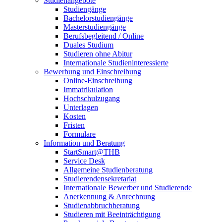
Studienangebote
Studiengänge
Bachelorstudiengänge
Masterstudiengänge
Berufsbegleitend / Online
Duales Studium
Studieren ohne Abitur
Internationale Studieninteressierte
Bewerbung und Einschreibung
Online-Einschreibung
Immatrikulation
Hochschulzugang
Unterlagen
Kosten
Fristen
Formulare
Information und Beratung
StartSmart@THB
Service Desk
Allgemeine Studienberatung
Studierendensekretariat
Internationale Bewerber und Studierende
Anerkennung & Anrechnung
Studienabbruchberatung
Studieren mit Beeinträchtigung