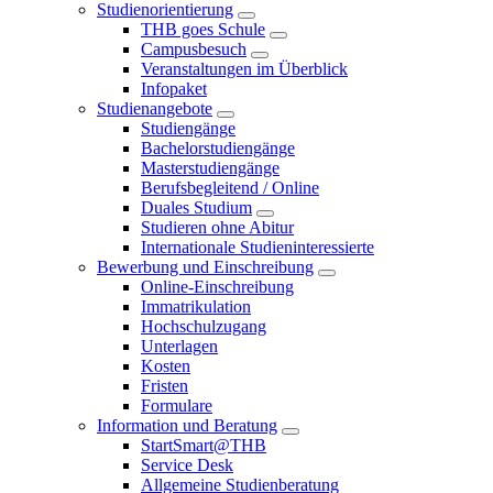
Studienorientierung
THB goes Schule
Campusbesuch
Veranstaltungen im Überblick
Infopaket
Studienangebote
Studiengänge
Bachelorstudiengänge
Masterstudiengänge
Berufsbegleitend / Online
Duales Studium
Studieren ohne Abitur
Internationale Studieninteressierte
Bewerbung und Einschreibung
Online-Einschreibung
Immatrikulation
Hochschulzugang
Unterlagen
Kosten
Fristen
Formulare
Information und Beratung
StartSmart@THB
Service Desk
Allgemeine Studienberatung