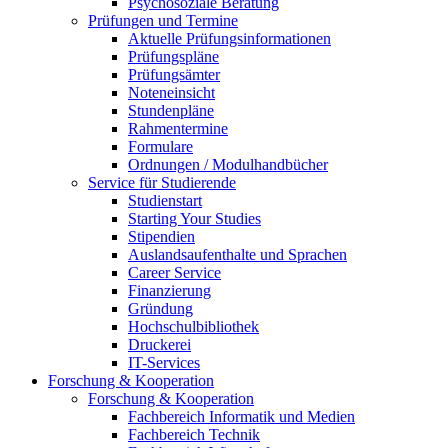
Psychosoziale Beratung
Prüfungen und Termine
Aktuelle Prüfungsinformationen
Prüfungspläne
Prüfungsämter
Noteneinsicht
Stundenpläne
Rahmentermine
Formulare
Ordnungen / Modulhandbücher
Service für Studierende
Studienstart
Starting Your Studies
Stipendien
Auslandsaufenthalte und Sprachen
Career Service
Finanzierung
Gründung
Hochschulbibliothek
Druckerei
IT-Services
Forschung & Kooperation
Forschung & Kooperation
Fachbereich Informatik und Medien
Fachbereich Technik