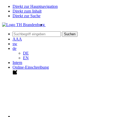
Direkt zur Hauptnavigation
Direkt zum Inhalt
Direkt zur Suche
Suchen
A
A
A
sw
de
DE
EN
Intern
Online-Einschreibung