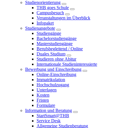
Studienorientierung
THB goes Schule
Campusbesuch
Veranstaltungen im Überblick
Infopaket
Studienangebote
Studiengänge
Bachelorstudiengänge
Masterstudiengänge
Berufsbegleitend / Online
Duales Studium
Studieren ohne Abitur
Internationale Studieninteressierte
Bewerbung und Einschreibung
Online-Einschreibung
Immatrikulation
Hochschulzugang
Unterlagen
Kosten
Fristen
Formulare
Information und Beratung
StartSmart@THB
Service Desk
Allgemeine Studienberatung