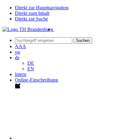
Direkt zur Hauptnavigation
Direkt zum Inhalt
Direkt zur Suche
Suchen
A
A
A
sw
de
DE
EN
Intern
Online-Einschreibung