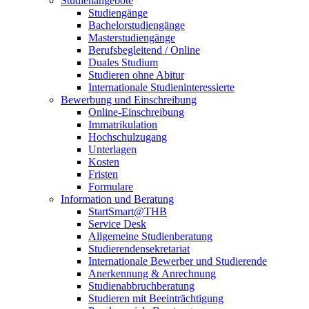
Studienangebote
Studiengänge
Bachelorstudiengänge
Masterstudiengänge
Berufsbegleitend / Online
Duales Studium
Studieren ohne Abitur
Internationale Studieninteressierte
Bewerbung und Einschreibung
Online-Einschreibung
Immatrikulation
Hochschulzugang
Unterlagen
Kosten
Fristen
Formulare
Information und Beratung
StartSmart@THB
Service Desk
Allgemeine Studienberatung
Studierendensekretariat
Internationale Bewerber und Studierende
Anerkennung & Anrechnung
Studienabbruchberatung
Studieren mit Beeinträchtigung