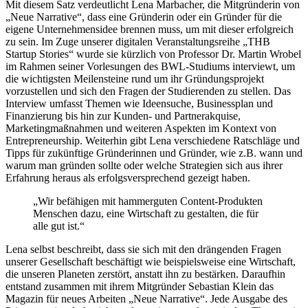
Mit diesem Satz verdeutlicht Lena Marbacher, die Mitgründerin von
„Neue Narrative“, dass eine Gründerin oder ein Gründer für die
eigene Unternehmensidee brennen muss, um mit dieser erfolgreich
zu sein. Im Zuge unserer digitalen Veranstaltungsreihe „THB
Startup Stories“ wurde sie kürzlich von Professor Dr. Martin Wrobel
im Rahmen seiner Vorlesungen des BWL-Studiums interviewt, um
die wichtigsten Meilensteine rund um ihr Gründungsprojekt
vorzustellen und sich den Fragen der Studierenden zu stellen. Das
Interview umfasst Themen wie Ideensuche, Businessplan und
Finanzierung bis hin zur Kunden- und Partnerakquise,
Marketingmaßnahmen und weiteren Aspekten im Kontext von
Entrepreneurship. Weiterhin gibt Lena verschiedene Ratschläge und
Tipps für zukünftige Gründerinnen und Gründer, wie z.B. wann und
warum man gründen sollte oder welche Strategien sich aus ihrer
Erfahrung heraus als erfolgsversprechend gezeigt haben.
„Wir befähigen mit hammerguten Content-Produkten
Menschen dazu, eine Wirtschaft zu gestalten, die für
alle gut ist.“
Lena selbst beschreibt, dass sie sich mit den drängenden Fragen
unserer Gesellschaft beschäftigt wie beispielsweise eine Wirtschaft,
die unseren Planeten zerstört, anstatt ihn zu bestärken. Daraufhin
entstand zusammen mit ihrem Mitgründer Sebastian Klein das
Magazin für neues Arbeiten „Neue Narrative“. Jede Ausgabe des