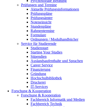
Psychosoziale Beratung
Prüfungen und Termine
Aktuelle Prüfungsinformationen
Prüfungspläne
Prüfungsämter
Noteneinsicht
Stundenpläne
Rahmentermine
Formulare
Ordnungen / Modulhandbücher
Service für Studierende
Studienstart
Starting Your Studies
Stipendien
Auslandsaufenthalte und Sprachen
Career Service
Finanzierung
Gründung
Hochschulbibliothek
Druckerei
IT-Services
Forschung & Kooperation
Forschung & Kooperation
Fachbereich Informatik und Medien
Fachbereich Technik