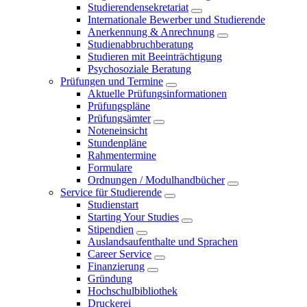
Studierendensekretariat
Internationale Bewerber und Studierende
Anerkennung & Anrechnung
Studienabbruchberatung
Studieren mit Beeinträchtigung
Psychosoziale Beratung
Prüfungen und Termine
Aktuelle Prüfungsinformationen
Prüfungspläne
Prüfungsämter
Noteneinsicht
Stundenpläne
Rahmentermine
Formulare
Ordnungen / Modulhandbücher
Service für Studierende
Studienstart
Starting Your Studies
Stipendien
Auslandsaufenthalte und Sprachen
Career Service
Finanzierung
Gründung
Hochschulbibliothek
Druckerei