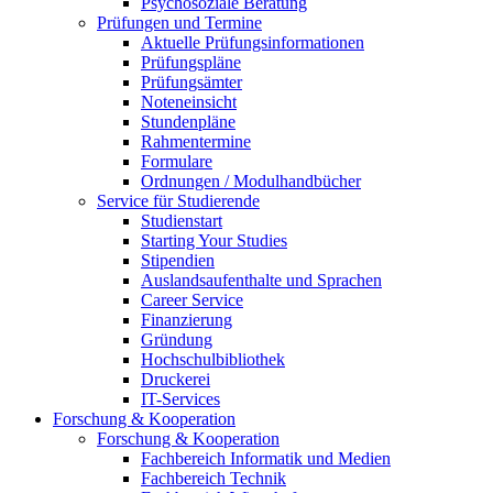
Psychosoziale Beratung
Prüfungen und Termine
Aktuelle Prüfungsinformationen
Prüfungspläne
Prüfungsämter
Noteneinsicht
Stundenpläne
Rahmentermine
Formulare
Ordnungen / Modulhandbücher
Service für Studierende
Studienstart
Starting Your Studies
Stipendien
Auslandsaufenthalte und Sprachen
Career Service
Finanzierung
Gründung
Hochschulbibliothek
Druckerei
IT-Services
Forschung & Kooperation
Forschung & Kooperation
Fachbereich Informatik und Medien
Fachbereich Technik