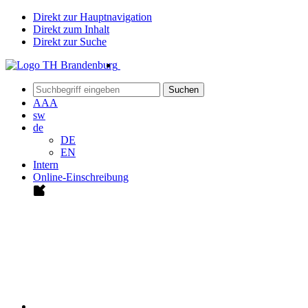
Direkt zur Hauptnavigation
Direkt zum Inhalt
Direkt zur Suche
Suchen
A
A
A
sw
de
DE
EN
Intern
Online-Einschreibung