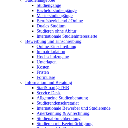
Studienangebote
Studiengänge
Bachelorstudiengänge
Masterstudiengänge
Berufsbegleitend / Online
Duales Studium
Studieren ohne Abitur
Internationale Studieninteressierte
Bewerbung und Einschreibung
Online-Einschreibung
Immatrikulation
Hochschulzugang
Unterlagen
Kosten
Fristen
Formulare
Information und Beratung
StartSmart@THB
Service Desk
Allgemeine Studienberatung
Studierendensekretariat
Internationale Bewerber und Studierende
Anerkennung & Anrechnung
Studienabbruchberatung
Studieren mit Beeinträchtigung