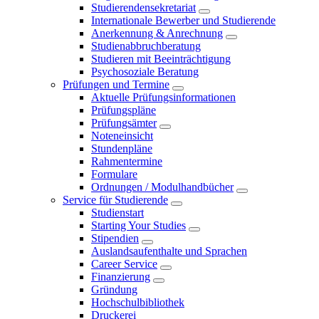
Studierendensekretariat
Internationale Bewerber und Studierende
Anerkennung & Anrechnung
Studienabbruchberatung
Studieren mit Beeinträchtigung
Psychosoziale Beratung
Prüfungen und Termine
Aktuelle Prüfungsinformationen
Prüfungspläne
Prüfungsämter
Noteneinsicht
Stundenpläne
Rahmentermine
Formulare
Ordnungen / Modulhandbücher
Service für Studierende
Studienstart
Starting Your Studies
Stipendien
Auslandsaufenthalte und Sprachen
Career Service
Finanzierung
Gründung
Hochschulbibliothek
Druckerei