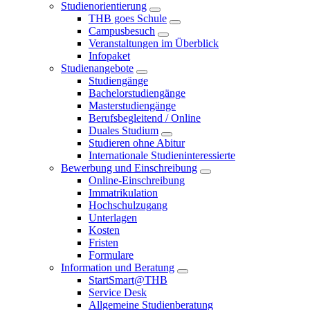
Studienorientierung
THB goes Schule
Campusbesuch
Veranstaltungen im Überblick
Infopaket
Studienangebote
Studiengänge
Bachelorstudiengänge
Masterstudiengänge
Berufsbegleitend / Online
Duales Studium
Studieren ohne Abitur
Internationale Studieninteressierte
Bewerbung und Einschreibung
Online-Einschreibung
Immatrikulation
Hochschulzugang
Unterlagen
Kosten
Fristen
Formulare
Information und Beratung
StartSmart@THB
Service Desk
Allgemeine Studienberatung