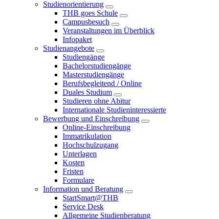
Studienorientierung
THB goes Schule
Campusbesuch
Veranstaltungen im Überblick
Infopaket
Studienangebote
Studiengänge
Bachelorstudiengänge
Masterstudiengänge
Berufsbegleitend / Online
Duales Studium
Studieren ohne Abitur
Internationale Studieninteressierte
Bewerbung und Einschreibung
Online-Einschreibung
Immatrikulation
Hochschulzugang
Unterlagen
Kosten
Fristen
Formulare
Information und Beratung
StartSmart@THB
Service Desk
Allgemeine Studienberatung