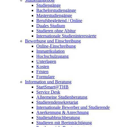
Studienangebote
Studiengänge
Bachelorstudiengänge
Masterstudiengänge
Berufsbegleitend / Online
Duales Studium
Studieren ohne Abitur
Internationale Studieninteressierte
Bewerbung und Einschreibung
Online-Einschreibung
Immatrikulation
Hochschulzugang
Unterlagen
Kosten
Fristen
Formulare
Information und Beratung
StartSmart@THB
Service Desk
Allgemeine Studienberatung
Studierendensekretariat
Internationale Bewerber und Studierende
Anerkennung & Anrechnung
Studienabbruchberatung
Studieren mit Beeinträchtigung