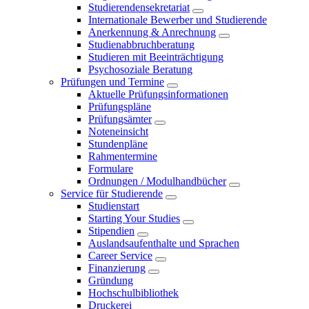
Studierendensekretariat
Internationale Bewerber und Studierende
Anerkennung & Anrechnung
Studienabbruchberatung
Studieren mit Beeinträchtigung
Psychosoziale Beratung
Prüfungen und Termine
Aktuelle Prüfungsinformationen
Prüfungspläne
Prüfungsämter
Noteneinsicht
Stundenpläne
Rahmentermine
Formulare
Ordnungen / Modulhandbücher
Service für Studierende
Studienstart
Starting Your Studies
Stipendien
Auslandsaufenthalte und Sprachen
Career Service
Finanzierung
Gründung
Hochschulbibliothek
Druckerei