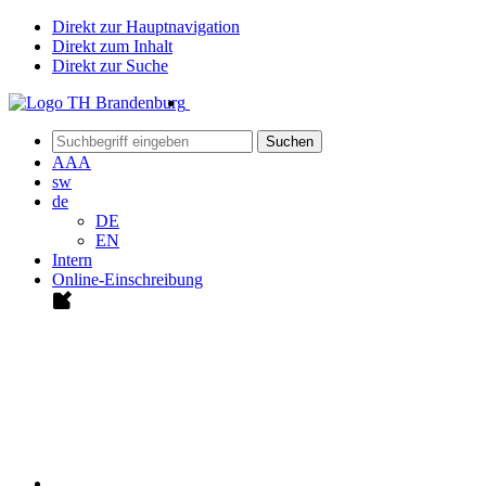
Direkt zur Hauptnavigation
Direkt zum Inhalt
Direkt zur Suche
Suchen
A
A
A
sw
de
DE
EN
Intern
Online-Einschreibung