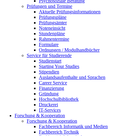
Psychosoziale Beratung
Prüfungen und Termine
Aktuelle Prüfungsinformationen
Prüfungspläne
Prüfungsämter
Noteneinsicht
Stundenpläne
Rahmentermine
Formulare
Ordnungen / Modulhandbücher
Service für Studierende
Studienstart
Starting Your Studies
Stipendien
Auslandsaufenthalte und Sprachen
Career Service
Finanzierung
Gründung
Hochschulbibliothek
Druckerei
IT-Services
Forschung & Kooperation
Forschung & Kooperation
Fachbereich Informatik und Medien
Fachbereich Technik