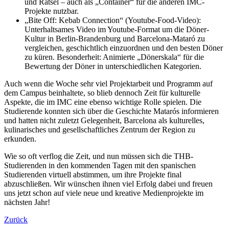
und Rätsel – auch als „Container“ für die anderen IMC-
Projekte nutzbar.
„Bite Off: Kebab Connection“ (Youtube-Food-Video):
Unterhaltsames Video im Youtube-Format um die Döner-
Kultur in Berlin-Brandenburg und Barcelona-Mataró zu
vergleichen, geschichtlich einzuordnen und den besten Döner
zu küren. Besonderheit: Animierte „Dönerskala“ für die
Bewertung der Döner in unterschiedlichen Kategorien.
Auch wenn die Woche sehr viel Projektarbeit und Programm auf
dem Campus beinhaltete, so blieb dennoch Zeit für kulturelle
Aspekte, die im IMC eine ebenso wichtige Rolle spielen. Die
Studierende konnten sich über die Geschichte Matarós informieren
und hatten nicht zuletzt Gelegenheit, Barcelona als kulturelles,
kulinarisches und gesellschaftliches Zentrum der Region zu
erkunden.
Wie so oft verflog die Zeit, und nun müssen sich die THB-
Studierenden in den kommenden Tagen mit den spanischen
Studierenden virtuell abstimmen, um ihre Projekte final
abzuschließen. Wir wünschen ihnen viel Erfolg dabei und freuen
uns jetzt schon auf viele neue und kreative Medienprojekte im
nächsten Jahr!
Zurück