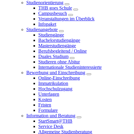
Studienorientierung
THB goes Schule
Campusbesuch
Veranstaltungen im Überblick
Infopaket
Studienangebote
Studiengänge
Bachelorstudiengänge
Masterstudiengänge
Berufsbegleitend / Online
Duales Studium
Studieren ohne Abitur
Internationale Studieninteressierte
Bewerbung und Einschreibung
Online-Einschreibung
Immatrikulation
Hochschulzugang
Unterlagen
Kosten
Fristen
Formulare
Information und Beratung
StartSmart@THB
Service Desk
Allgemeine Studienberatung