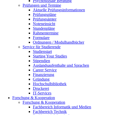
Psychosoziale Beratung
Prüfungen und Termine
Aktuelle Prüfungsinformationen
Prüfungspläne
Prüfungsämter
Noteneinsicht
Stundenpläne
Rahmentermine
Formulare
Ordnungen / Modulhandbücher
Service für Studierende
Studienstart
Starting Your Studies
Stipendien
Auslandsaufenthalte und Sprachen
Career Service
Finanzierung
Gründung
Hochschulbibliothek
Druckerei
IT-Services
Forschung & Kooperation
Forschung & Kooperation
Fachbereich Informatik und Medien
Fachbereich Technik