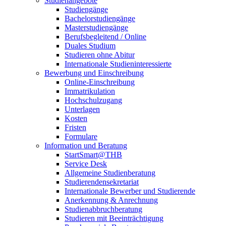
Studienangebote
Studiengänge
Bachelorstudiengänge
Masterstudiengänge
Berufsbegleitend / Online
Duales Studium
Studieren ohne Abitur
Internationale Studieninteressierte
Bewerbung und Einschreibung
Online-Einschreibung
Immatrikulation
Hochschulzugang
Unterlagen
Kosten
Fristen
Formulare
Information und Beratung
StartSmart@THB
Service Desk
Allgemeine Studienberatung
Studierendensekretariat
Internationale Bewerber und Studierende
Anerkennung & Anrechnung
Studienabbruchberatung
Studieren mit Beeinträchtigung