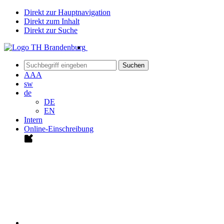
Direkt zur Hauptnavigation
Direkt zum Inhalt
Direkt zur Suche
Suchen
A
A
A
sw
de
DE
EN
Intern
Online-Einschreibung