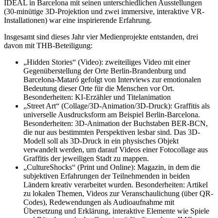
IDEAL in Barcelona mit seinen unterschiedlichen Ausstellungen
(30-minütige 3D-Projektion und zwei immersive, interaktive VR-
Installationen) war eine inspirierende Erfahrung.
Insgesamt sind dieses Jahr vier Medienprojekte entstanden, drei
davon mit THB-Beteiligung:
„Hidden Stories“ (Video): zweiteiliges Video mit einer
Gegenüberstellung der Orte Berlin-Brandenburg und
Barcelona-Mataró gefolgt von Interviews zur emotionalen
Bedeutung dieser Orte für die Menschen vor Ort.
Besonderheiten: KI-Erzähler und Titelanimation
„Street Art“ (Collage/3D-Animation/3D-Druck): Graffitis als
universelle Ausdrucksform am Beispiel Berlin-Barcelona.
Besonderheiten: 3D-Animation der Buchstaben BER-BCN,
die nur aus bestimmten Perspektiven lesbar sind. Das 3D-
Modell soll als 3D-Druck in ein physisches Objekt
verwandelt werden, um darauf Videos einer Fotocollage aus
Graffitis der jeweiligen Stadt zu mappen.
„CultureShocks“ (Print und Online): Magazin, in dem die
subjektiven Erfahrungen der Teilnehmenden in beiden
Ländern kreativ verarbeitet wurden. Besonderheiten: Artikel
zu lokalen Themen, Videos zur Veranschaulichung (über QR-
Codes), Redewendungen als Audioaufnahme mit
Übersetzung und Erklärung, interaktive Elemente wie Spiele