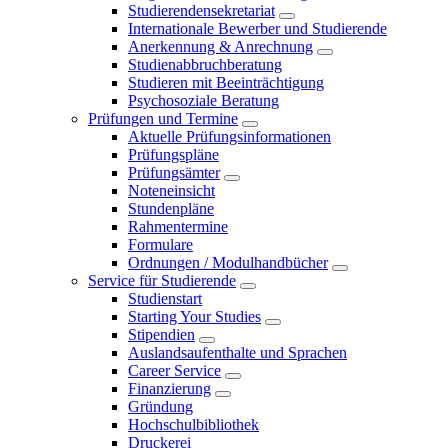
Studierendensekretariat
Internationale Bewerber und Studierende
Anerkennung & Anrechnung
Studienabbruchberatung
Studieren mit Beeinträchtigung
Psychosoziale Beratung
Prüfungen und Termine
Aktuelle Prüfungsinformationen
Prüfungspläne
Prüfungsämter
Noteneinsicht
Stundenpläne
Rahmentermine
Formulare
Ordnungen / Modulhandbücher
Service für Studierende
Studienstart
Starting Your Studies
Stipendien
Auslandsaufenthalte und Sprachen
Career Service
Finanzierung
Gründung
Hochschulbibliothek
Druckerei