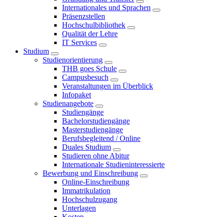
Internationales und Sprachen
Präsenzstellen
Hochschulbibliothek
Qualität der Lehre
IT Services
Studium
Studienorientierung
THB goes Schule
Campusbesuch
Veranstaltungen im Überblick
Infopaket
Studienangebote
Studiengänge
Bachelorstudiengänge
Masterstudiengänge
Berufsbegleitend / Online
Duales Studium
Studieren ohne Abitur
Internationale Studieninteressierte
Bewerbung und Einschreibung
Online-Einschreibung
Immatrikulation
Hochschulzugang
Unterlagen
Kosten