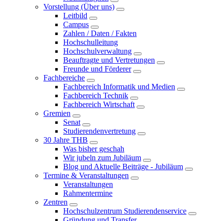
Vorstellung (Über uns)
Leitbild
Campus
Zahlen / Daten / Fakten
Hochschulleitung
Hochschulverwaltung
Beauftragte und Vertretungen
Freunde und Förderer
Fachbereiche
Fachbereich Informatik und Medien
Fachbereich Technik
Fachbereich Wirtschaft
Gremien
Senat
Studierendenvertretung
30 Jahre THB
Was bisher geschah
Wir jubeln zum Jubiläum
Blog und Aktuelle Beiträge - Jubiläum
Termine & Veranstaltungen
Veranstaltungen
Rahmentermine
Zentren
Hochschulzentrum Studierendenservice
Gründung und Transfer