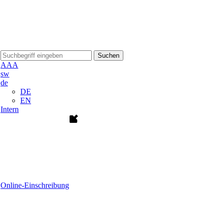
Suchen
A
A
A
sw
de
DE
EN
Intern
Online-Einschreibung