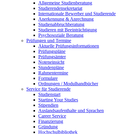
Allgemeine Studienberatung
Studierendensekretariat
Internationale Bewerber und Studierende
Anerkennung & Anrechnung
Studienabbruchberatung
Studieren mit Beeinträchtigung
Psychosoziale Beratung
Prüfungen und Termine
Aktuelle Prüfungsinformationen
Prüfungspläne
Prüfungsämter
Noteneinsicht
Stundenpläne
Rahmentermine
Formulare
Ordnungen / Modulhandbücher
Service für Studierende
Studienstart
Starting Your Studies
Stipendien
Auslandsaufenthalte und Sprachen
Career Service
Finanzierung
Gründung
Hochschulbibliothek