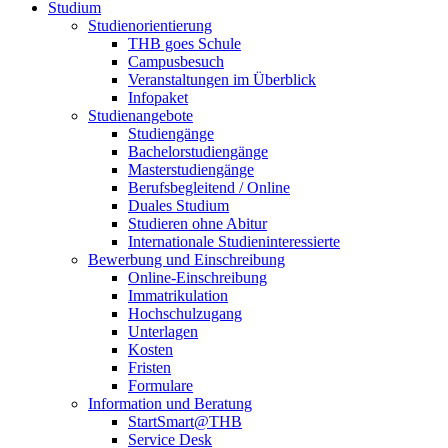
Studium
Studienorientierung
THB goes Schule
Campusbesuch
Veranstaltungen im Überblick
Infopaket
Studienangebote
Studiengänge
Bachelorstudiengänge
Masterstudiengänge
Berufsbegleitend / Online
Duales Studium
Studieren ohne Abitur
Internationale Studieninteressierte
Bewerbung und Einschreibung
Online-Einschreibung
Immatrikulation
Hochschulzugang
Unterlagen
Kosten
Fristen
Formulare
Information und Beratung
StartSmart@THB
Service Desk