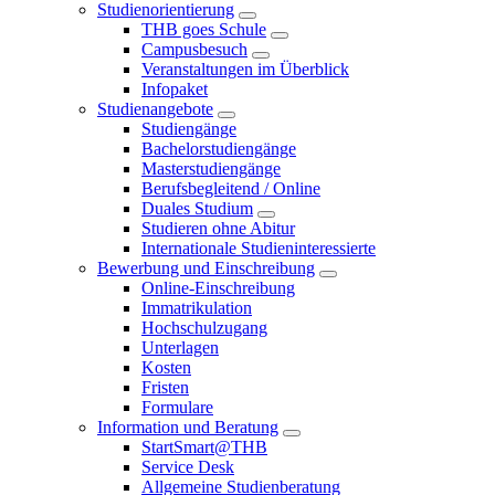
Studienorientierung
THB goes Schule
Campusbesuch
Veranstaltungen im Überblick
Infopaket
Studienangebote
Studiengänge
Bachelorstudiengänge
Masterstudiengänge
Berufsbegleitend / Online
Duales Studium
Studieren ohne Abitur
Internationale Studieninteressierte
Bewerbung und Einschreibung
Online-Einschreibung
Immatrikulation
Hochschulzugang
Unterlagen
Kosten
Fristen
Formulare
Information und Beratung
StartSmart@THB
Service Desk
Allgemeine Studienberatung