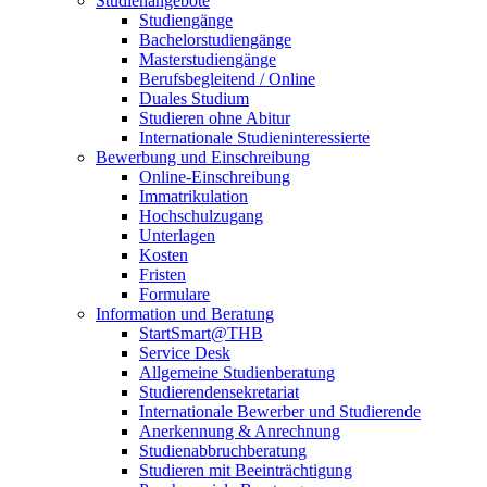
Studienangebote
Studiengänge
Bachelorstudiengänge
Masterstudiengänge
Berufsbegleitend / Online
Duales Studium
Studieren ohne Abitur
Internationale Studieninteressierte
Bewerbung und Einschreibung
Online-Einschreibung
Immatrikulation
Hochschulzugang
Unterlagen
Kosten
Fristen
Formulare
Information und Beratung
StartSmart@THB
Service Desk
Allgemeine Studienberatung
Studierendensekretariat
Internationale Bewerber und Studierende
Anerkennung & Anrechnung
Studienabbruchberatung
Studieren mit Beeinträchtigung