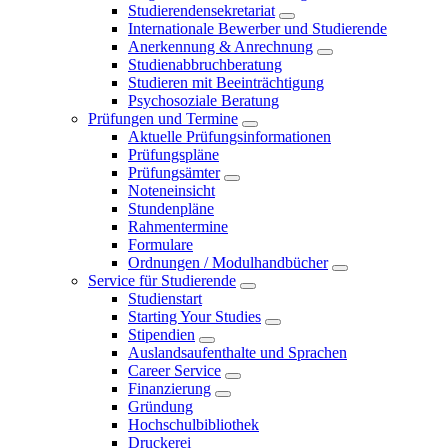
Studierendensekretariat
Internationale Bewerber und Studierende
Anerkennung & Anrechnung
Studienabbruchberatung
Studieren mit Beeinträchtigung
Psychosoziale Beratung
Prüfungen und Termine
Aktuelle Prüfungsinformationen
Prüfungspläne
Prüfungsämter
Noteneinsicht
Stundenpläne
Rahmentermine
Formulare
Ordnungen / Modulhandbücher
Service für Studierende
Studienstart
Starting Your Studies
Stipendien
Auslandsaufenthalte und Sprachen
Career Service
Finanzierung
Gründung
Hochschulbibliothek
Druckerei