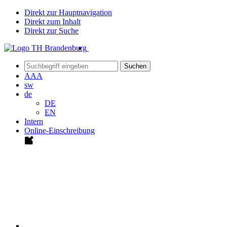
Direkt zur Hauptnavigation
Direkt zum Inhalt
Direkt zur Suche
Suchen
A
A
A
sw
de
DE
EN
Intern
Online-Einschreibung