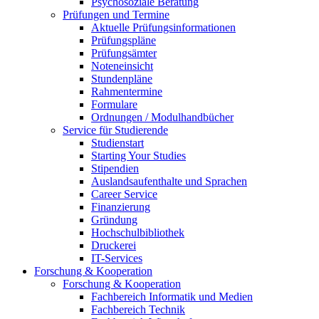
Psychosoziale Beratung
Prüfungen und Termine
Aktuelle Prüfungsinformationen
Prüfungspläne
Prüfungsämter
Noteneinsicht
Stundenpläne
Rahmentermine
Formulare
Ordnungen / Modulhandbücher
Service für Studierende
Studienstart
Starting Your Studies
Stipendien
Auslandsaufenthalte und Sprachen
Career Service
Finanzierung
Gründung
Hochschulbibliothek
Druckerei
IT-Services
Forschung & Kooperation
Forschung & Kooperation
Fachbereich Informatik und Medien
Fachbereich Technik