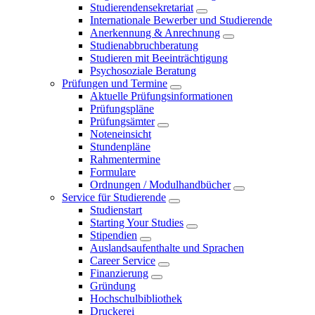
Studierendensekretariat
Internationale Bewerber und Studierende
Anerkennung & Anrechnung
Studienabbruchberatung
Studieren mit Beeinträchtigung
Psychosoziale Beratung
Prüfungen und Termine
Aktuelle Prüfungsinformationen
Prüfungspläne
Prüfungsämter
Noteneinsicht
Stundenpläne
Rahmentermine
Formulare
Ordnungen / Modulhandbücher
Service für Studierende
Studienstart
Starting Your Studies
Stipendien
Auslandsaufenthalte und Sprachen
Career Service
Finanzierung
Gründung
Hochschulbibliothek
Druckerei