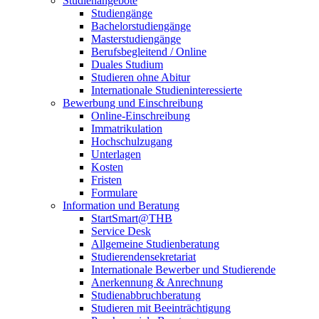
Studienangebote
Studiengänge
Bachelorstudiengänge
Masterstudiengänge
Berufsbegleitend / Online
Duales Studium
Studieren ohne Abitur
Internationale Studieninteressierte
Bewerbung und Einschreibung
Online-Einschreibung
Immatrikulation
Hochschulzugang
Unterlagen
Kosten
Fristen
Formulare
Information und Beratung
StartSmart@THB
Service Desk
Allgemeine Studienberatung
Studierendensekretariat
Internationale Bewerber und Studierende
Anerkennung & Anrechnung
Studienabbruchberatung
Studieren mit Beeinträchtigung