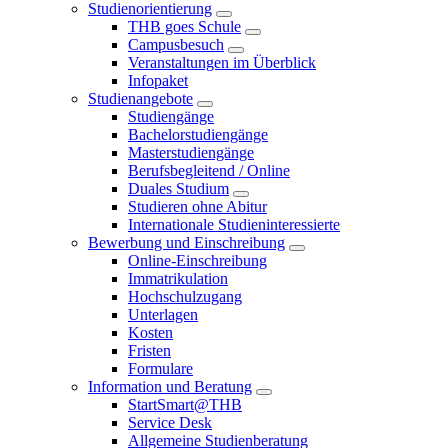
Studienorientierung
THB goes Schule
Campusbesuch
Veranstaltungen im Überblick
Infopaket
Studienangebote
Studiengänge
Bachelorstudiengänge
Masterstudiengänge
Berufsbegleitend / Online
Duales Studium
Studieren ohne Abitur
Internationale Studieninteressierte
Bewerbung und Einschreibung
Online-Einschreibung
Immatrikulation
Hochschulzugang
Unterlagen
Kosten
Fristen
Formulare
Information und Beratung
StartSmart@THB
Service Desk
Allgemeine Studienberatung