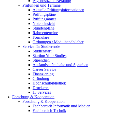
Psychosoziale Beratung
Prüfungen und Termine
Aktuelle Prüfungsinformationen
Prüfungspläne
Prüfungsämter
Noteneinsicht
Stundenpläne
Rahmentermine
Formulare
Ordnungen / Modulhandbücher
Service für Studierende
Studienstart
Starting Your Studies
Stipendien
Auslandsaufenthalte und Sprachen
Career Service
Finanzierung
Gründung
Hochschulbibliothek
Druckerei
IT-Services
Forschung & Kooperation
Forschung & Kooperation
Fachbereich Informatik und Medien
Fachbereich Technik