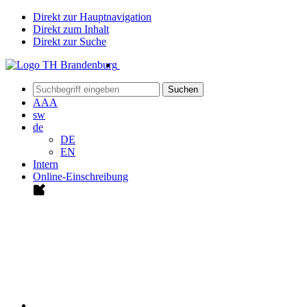
Direkt zur Hauptnavigation
Direkt zum Inhalt
Direkt zur Suche
Suchen
A
A
A
sw
de
DE
EN
Intern
Online-Einschreibung