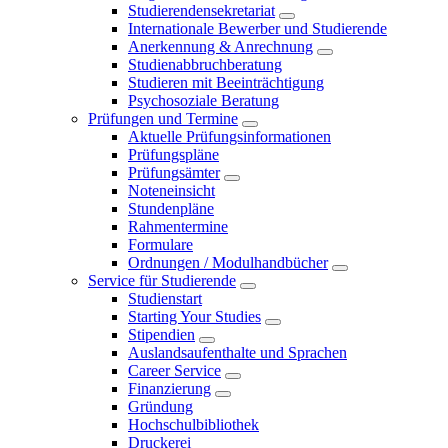
Studierendensekretariat
Internationale Bewerber und Studierende
Anerkennung & Anrechnung
Studienabbruchberatung
Studieren mit Beeinträchtigung
Psychosoziale Beratung
Prüfungen und Termine
Aktuelle Prüfungsinformationen
Prüfungspläne
Prüfungsämter
Noteneinsicht
Stundenpläne
Rahmentermine
Formulare
Ordnungen / Modulhandbücher
Service für Studierende
Studienstart
Starting Your Studies
Stipendien
Auslandsaufenthalte und Sprachen
Career Service
Finanzierung
Gründung
Hochschulbibliothek
Druckerei