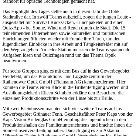
Standort für optische Technologien gemacht hat.
Das Highlight des Tages stellte auch in diesem Jahr die Optik-
Stadtrallye dar. In zwölf Teams aufgeteilt, zogen die jungen Leute -
ausgestattet mit Survival-Rucksäcken, Lunchpaketen und einer
Quiz-App - bei Sonne, Wind und Regen durch die Stadt. Die 15
teilnehmenden Unternehmen sowie kulturellen und touristischen
Einrichtungen öffneten wieder mit Freude ihre Türen, um den
Jugendlichen Einblicke in ihre Arbeit und Tätigkeitsfelder mit auf
den Weg zu geben. An jeder Station mussten die Teams spannende
Aufgaben lösen und Quizfragen rund um das Thema Optik
beantworten.
Für sechs Gruppen ging es mit dem Bus auf in das Gewerbegebiet
Heidefeld, um das Produktions- und Logistikzentrum der
Rathenower Optik GmbH (Fielmann AG) kennenzulernen. Hier
konnten die Teams einen Blick in die Brillenfertigung werfen und
Ausbildungsleiterin Eileen Schubert erklärte den Besuchern die
einzelnen Produktionsschritte von der Linse bis zur Brille.
Mit zwei Kleinbussen machten sich vier weitere Teams auf ins
Gewerbegebiet Grünauer Fenn. Geschäftsführer Peter Kaps von der
Kaps Vision Brillenglas GmbH empfing die Jugendlichen in den
Produktionshallen des Familienunternehmens und brachte ihnen die
Sonderlinsenverarbeitung näher. Danach ging es zur Askania
Mikroskop Technik Rathenow GmbH. Vertriebsleiter Kai Skrabe