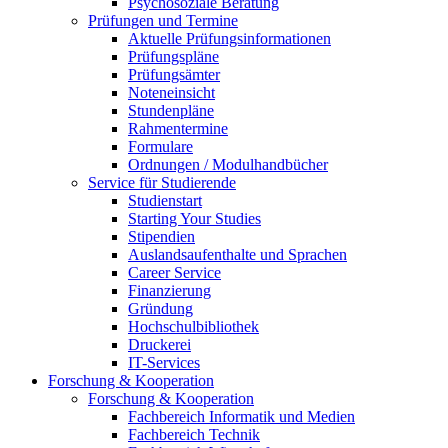
Psychosoziale Beratung
Prüfungen und Termine
Aktuelle Prüfungsinformationen
Prüfungspläne
Prüfungsämter
Noteneinsicht
Stundenpläne
Rahmentermine
Formulare
Ordnungen / Modulhandbücher
Service für Studierende
Studienstart
Starting Your Studies
Stipendien
Auslandsaufenthalte und Sprachen
Career Service
Finanzierung
Gründung
Hochschulbibliothek
Druckerei
IT-Services
Forschung & Kooperation
Forschung & Kooperation
Fachbereich Informatik und Medien
Fachbereich Technik