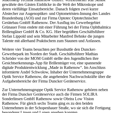
gewährte den Gästen Einblicke in die Welt der Mikroskope und
deren vielfältige Einsatzbereiche. Danach folgten zwei kurze
Abstecher zur Augenoptiker- und Optometristen-Innung des Landes
Brandenburg (AOI) und zur Firma Optotec Optotechnischer
Gerätebau GmbH Rathenow. Der Ausflug ins Gewerbegebiet
Grünauer Fenn endete mit einer Führung bei der Firma Ophthalmica
Brillengläser GmbH & Co. KG. Hier begrüßten Geschäftsführer
Stefan Lippold und sein Mitarbeiter Manfred Behnke die jungen
Talente mit allerhand Praktischem zum Staunen und Anfassen.
Weitere vier Teams besuchten per Busshuttle den Duncker-
Gewerbepark im Norden der Stadt. Geschäftsführer Mathias
Schröder von der MOM GmbH stellte den Jugendlichen ihre
Gesichtserkennungs-App für Brillenträger vor, eine spannende
digitale Produktentwicklung „Made in Rathenow“. Im Anschluss
informierte André Schwolow, Inhaber der Unternehmensgruppe
Optik Service Rathenow, die angehenden Nachwuchskräfte über die
Aufgabenbereiche der Firma Duncker Geräteservice.
Zur Unternehmensgruppe Optik Service Rathenow gehören neben
der Firma Duncker Geräteservice auch die Firmen SOLIRA
Sonderlinsen GmbH Rathenow sowie Obrira Low Vision
Rathenow. Für gleich sechs Teams ging es zu den beiden
Unternehmen in der Schopenhauer Straße, wo sie sich die Fertigung
besonderer Linsen und Lupen ansehen konnten.