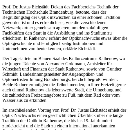
Prof. Dr. Justus Eichstädt, Dekan des Fachbereichs Technik der
Technischen Hochschule Brandenburg, betonte, dass der
Begrüßungstag der Optik inzwischen zu einer schönen Tradition
geworden ist und es erfreulich sei, wie die verschiedenen
Netzwerkpartner gemeinsam agieren, um den zukünftigen
Fachkräften den Start in die Ausbildung und ins Studium zu
erleichtern. In Rathenow erfährt der Optiknachwuchs etwas über die
Optikgeschichte und lernt gleichzeitig Institutionen und
Unternehmen von heute kennen, erklärte Eichstädt.
Der Tag startete im Blauen Saal des Kulturzentrums Rathenow, wo
die jungen Talente von Alexander Goldmann, Amtsleiter für
Wirtschaft und Finanzen der Stadt Rathenow, sowie von Gunther
Schmidt, Landesinnungsmeister der Augenoptiker- und
Optometristen-Innung Brandenburgs, herzlich begrüßt wurden.
Beide Redner ermutigten die Teilnehmenden, in ihrer Freizeit gerne
auch einmal Rathenow als lebenswerte Stadt, die Umgebung und
die zahlreichen Freizeitangebote zu Fuß, mit dem Rad oder vom
Wasser aus zu erkunden.
Im anschließenden Vortrag von Prof. Dr. Justus Eichstädt erhielt der
Optik-Nachwuchs einen geschichtlichen Überblick über die lange
Tradition der Optik in Rathenow, die bis ins 19. Jahrhundert
zurückreicht und die Stadt zu einem international anerkannten