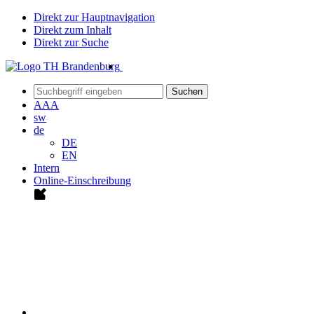
Direkt zur Hauptnavigation
Direkt zum Inhalt
Direkt zur Suche
Suchen
A
A
A
sw
de
DE
EN
Intern
Online-Einschreibung