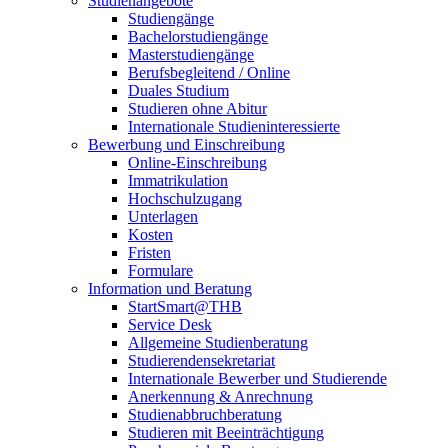
Studienangebote
Studiengänge
Bachelorstudiengänge
Masterstudiengänge
Berufsbegleitend / Online
Duales Studium
Studieren ohne Abitur
Internationale Studieninteressierte
Bewerbung und Einschreibung
Online-Einschreibung
Immatrikulation
Hochschulzugang
Unterlagen
Kosten
Fristen
Formulare
Information und Beratung
StartSmart@THB
Service Desk
Allgemeine Studienberatung
Studierendensekretariat
Internationale Bewerber und Studierende
Anerkennung & Anrechnung
Studienabbruchberatung
Studieren mit Beeinträchtigung