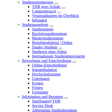
Studienorientierung
THB goes Schule
Campusbesuch
Veranstaltungen im Überblick
Infopaket
Studienangebote
Studiengänge
Bachelorstudiengänge
Masterstudiengänge
Berufsbegleitend / Online
Duales Studium
Studieren ohne Abitur
Internationale Studieninteressierte
Bewerbung und Einschreibung
Online-Einschreibung
Immatrikulation
Hochschulzugang
Unterlagen
Kosten
Fristen
Formulare
Information und Beratung
StartSmart@THB
Service Desk
Allgemeine Studienberatung