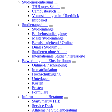
Studienorientierung
THB goes Schule
Campusbesuch
Veranstaltungen im Überblick
Infopaket
Studienangebote
Studiengänge
Bachelorstudiengänge
Masterstudiengänge
Berufsbegleitend / Online
Duales Studium
Studieren ohne Abitur
Internationale Studieninteressierte
Bewerbung und Einschreibung
Online-Einschreibung
Immatrikulation
Hochschulzugang
Unterlagen
Kosten
Fristen
Formulare
Information und Beratung
StartSmart@THB
Service Desk
Allgemeine Studienberatung