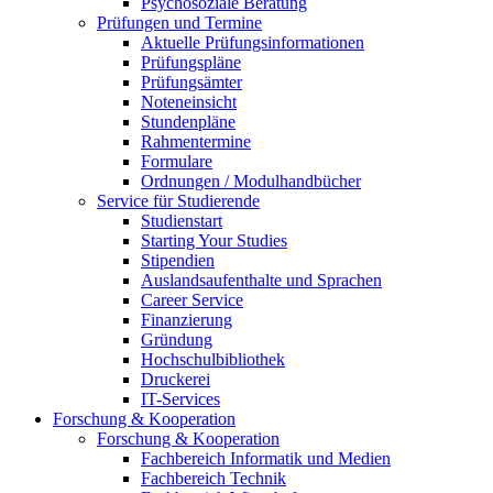
Psychosoziale Beratung
Prüfungen und Termine
Aktuelle Prüfungsinformationen
Prüfungspläne
Prüfungsämter
Noteneinsicht
Stundenpläne
Rahmentermine
Formulare
Ordnungen / Modulhandbücher
Service für Studierende
Studienstart
Starting Your Studies
Stipendien
Auslandsaufenthalte und Sprachen
Career Service
Finanzierung
Gründung
Hochschulbibliothek
Druckerei
IT-Services
Forschung & Kooperation
Forschung & Kooperation
Fachbereich Informatik und Medien
Fachbereich Technik