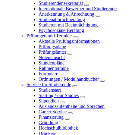
Studierendensekretariat
Internationale Bewerber und Studierende
Anerkennung & Anrechnung
Studienabbruchberatung
Studieren mit Beeinträchtigung
Psychosoziale Beratung
Prüfungen und Termine
Aktuelle Prüfungsinformationen
Prüfungspläne
Prüfungsämter
Noteneinsicht
Stundenpläne
Rahmentermine
Formulare
Ordnungen / Modulhandbücher
Service für Studierende
Studienstart
Starting Your Studies
Stipendien
Auslandsaufenthalte und Sprachen
Career Service
Finanzierung
Gründung
Hochschulbibliothek
Druckerei