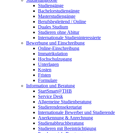
Studienangebote
Studiengänge
Bachelorstudiengänge
Masterstudiengänge
Berufsbegleitend / Online
Duales Studium
Studieren ohne Abitur
Internationale Studieninteressierte
Bewerbung und Einschreibung
Online-Einschreibung
Immatrikulation
Hochschulzugang
Unterlagen
Kosten
Fristen
Formulare
Information und Beratung
StartSmart@THB
Service Desk
Allgemeine Studienberatung
Studierendensekretariat
Internationale Bewerber und Studierende
Anerkennung & Anrechnung
Studienabbruchberatung
Studieren mit Beeinträchtigung