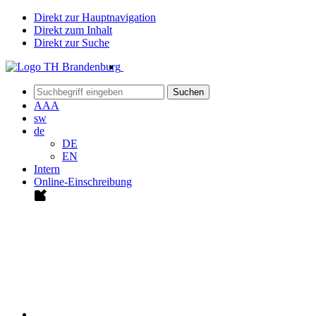
Direkt zur Hauptnavigation
Direkt zum Inhalt
Direkt zur Suche
Suchen
A
A
A
sw
de
DE
EN
Intern
Online-Einschreibung