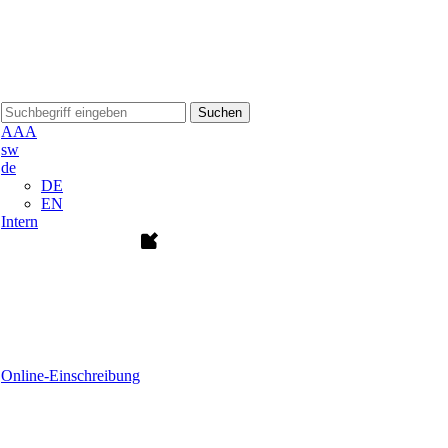
Suchen
A
A
A
sw
de
DE
EN
Intern
Online-Einschreibung