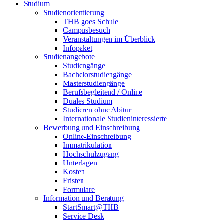
Studium
Studienorientierung
THB goes Schule
Campusbesuch
Veranstaltungen im Überblick
Infopaket
Studienangebote
Studiengänge
Bachelorstudiengänge
Masterstudiengänge
Berufsbegleitend / Online
Duales Studium
Studieren ohne Abitur
Internationale Studieninteressierte
Bewerbung und Einschreibung
Online-Einschreibung
Immatrikulation
Hochschulzugang
Unterlagen
Kosten
Fristen
Formulare
Information und Beratung
StartSmart@THB
Service Desk