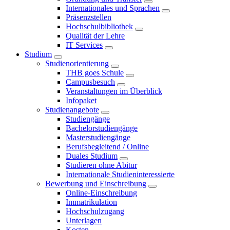
Internationales und Sprachen
Präsenzstellen
Hochschulbibliothek
Qualität der Lehre
IT Services
Studium
Studienorientierung
THB goes Schule
Campusbesuch
Veranstaltungen im Überblick
Infopaket
Studienangebote
Studiengänge
Bachelorstudiengänge
Masterstudiengänge
Berufsbegleitend / Online
Duales Studium
Studieren ohne Abitur
Internationale Studieninteressierte
Bewerbung und Einschreibung
Online-Einschreibung
Immatrikulation
Hochschulzugang
Unterlagen
Kosten