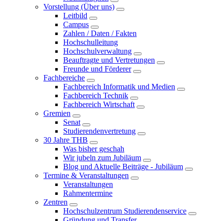
Vorstellung (Über uns)
Leitbild
Campus
Zahlen / Daten / Fakten
Hochschulleitung
Hochschulverwaltung
Beauftragte und Vertretungen
Freunde und Förderer
Fachbereiche
Fachbereich Informatik und Medien
Fachbereich Technik
Fachbereich Wirtschaft
Gremien
Senat
Studierendenvertretung
30 Jahre THB
Was bisher geschah
Wir jubeln zum Jubiläum
Blog und Aktuelle Beiträge - Jubiläum
Termine & Veranstaltungen
Veranstaltungen
Rahmentermine
Zentren
Hochschulzentrum Studierendenservice
Gründung und Transfer