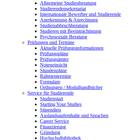
Allgemeine Studienberatung
Studierendensekretariat
Internationale Bewerber und Studierende
Anerkennung & Anrechnung
Studienabbruchberatung
Studieren mit Beeinträchtigung
Psychosoziale Beratung
Prüfungen und Termine
Aktuelle Prüfungsinformationen
Prüfungspläne
Prüfungsämter
Noteneinsicht
Stundenpläne
Rahmentermine
Formulare
Ordnungen / Modulhandbücher
Service für Studierende
Studienstart
Starting Your Studies
Stipendien
Auslandsaufenthalte und Sprachen
Career Service
Finanzierung
Gründung
Hochschulbibliothek