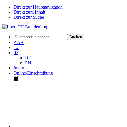
Direkt zur Hauptnavigation
Direkt zum Inhalt
Direkt zur Suche
Suchen
A
A
A
sw
de
DE
EN
Intern
Online-Einschreibung