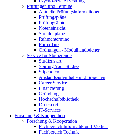
Psychosoziale Beratung
Prüfungen und Termine
Aktuelle Prüfungsinformationen
Prüfungspläne
Prüfungsämter
Noteneinsicht
Stundenpläne
Rahmentermine
Formulare
Ordnungen / Modulhandbücher
Service für Studierende
Studienstart
Starting Your Studies
Stipendien
Auslandsaufenthalte und Sprachen
Career Service
Finanzierung
Gründung
Hochschulbibliothek
Druckerei
IT-Services
Forschung & Kooperation
Forschung & Kooperation
Fachbereich Informatik und Medien
Fachbereich Technik