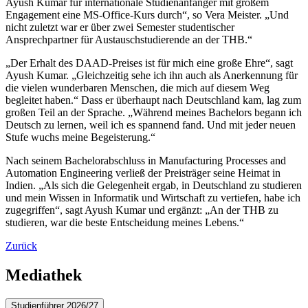
Ayush Kumar für internationale Studienanfänger mit großem
Engagement eine MS-Office-Kurs durch“, so Vera Meister. „Und
nicht zuletzt war er über zwei Semester studentischer
Ansprechpartner für Austauschstudierende an der THB.“
„Der Erhalt des DAAD-Preises ist für mich eine große Ehre“, sagt
Ayush Kumar. „Gleichzeitig sehe ich ihn auch als Anerkennung für
die vielen wunderbaren Menschen, die mich auf diesem Weg
begleitet haben.“ Dass er überhaupt nach Deutschland kam, lag zum
großen Teil an der Sprache. „Während meines Bachelors begann ich
Deutsch zu lernen, weil ich es spannend fand. Und mit jeder neuen
Stufe wuchs meine Begeisterung.“
Nach seinem Bachelorabschluss in Manufacturing Processes and
Automation Engineering verließ der Preisträger seine Heimat in
Indien. „Als sich die Gelegenheit ergab, in Deutschland zu studieren
und mein Wissen in Informatik und Wirtschaft zu vertiefen, habe ich
zugegriffen“, sagt Ayush Kumar und ergänzt: „An der THB zu
studieren, war die beste Entscheidung meines Lebens.“
Zurück
Mediathek
Studienführer 2026/27