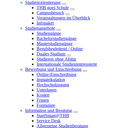
Studienorientierung
THB goes Schule
Campusbesuch
Veranstaltungen im Überblick
Infopaket
Studienangebote
Studiengänge
Bachelorstudiengänge
Masterstudiengänge
Berufsbegleitend / Online
Duales Studium
Studieren ohne Abitur
Internationale Studieninteressierte
Bewerbung und Einschreibung
Online-Einschreibung
Immatrikulation
Hochschulzugang
Unterlagen
Kosten
Fristen
Formulare
Information und Beratung
StartSmart@THB
Service Desk
Allgemeine Studienberatung