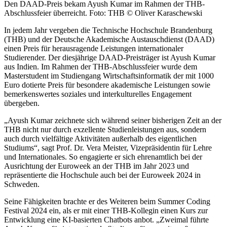
Den DAAD-Preis bekam Ayush Kumar im Rahmen der THB-
Abschlussfeier überreicht. Foto: THB © Oliver Karaschewski
In jedem Jahr vergeben die Technische Hochschule Brandenburg
(THB) und der Deutsche Akademische Austauschdienst (DAAD)
einen Preis für herausragende Leistungen internationaler
Studierender. Der diesjährige DAAD-Preisträger ist Ayush Kumar
aus Indien. Im Rahmen der THB-Abschlussfeier wurde dem
Masterstudent im Studiengang Wirtschaftsinformatik der mit 1000
Euro dotierte Preis für besondere akademische Leistungen sowie
bemerkenswertes soziales und interkulturelles Engagement
übergeben.
„Ayush Kumar zeichnete sich während seiner bisherigen Zeit an der
THB nicht nur durch exzellente Studienleistungen aus, sondern
auch durch vielfältige Aktivitäten außerhalb des eigentlichen
Studiums“, sagt Prof. Dr. Vera Meister, Vizepräsidentin für Lehre
und Internationales. So engagierte er sich ehrenamtlich bei der
Ausrichtung der Euroweek an der THB im Jahr 2023 und
repräsentierte die Hochschule auch bei der Euroweek 2024 in
Schweden.
Seine Fähigkeiten brachte er des Weiteren beim Summer Coding
Festival 2024 ein, als er mit einer THB-Kollegin einen Kurs zur
Entwicklung eine KI-basierten Chatbots anbot. „Zweimal führte