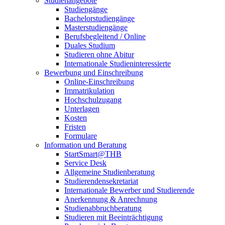
Studienangebote
Studiengänge
Bachelorstudiengänge
Masterstudiengänge
Berufsbegleitend / Online
Duales Studium
Studieren ohne Abitur
Internationale Studieninteressierte
Bewerbung und Einschreibung
Online-Einschreibung
Immatrikulation
Hochschulzugang
Unterlagen
Kosten
Fristen
Formulare
Information und Beratung
StartSmart@THB
Service Desk
Allgemeine Studienberatung
Studierendensekretariat
Internationale Bewerber und Studierende
Anerkennung & Anrechnung
Studienabbruchberatung
Studieren mit Beeinträchtigung