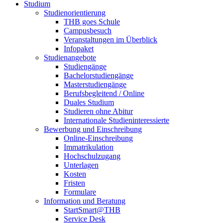
Studium
Studienorientierung
THB goes Schule
Campusbesuch
Veranstaltungen im Überblick
Infopaket
Studienangebote
Studiengänge
Bachelorstudiengänge
Masterstudiengänge
Berufsbegleitend / Online
Duales Studium
Studieren ohne Abitur
Internationale Studieninteressierte
Bewerbung und Einschreibung
Online-Einschreibung
Immatrikulation
Hochschulzugang
Unterlagen
Kosten
Fristen
Formulare
Information und Beratung
StartSmart@THB
Service Desk