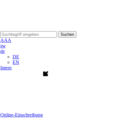
Suchen
A
A
A
sw
de
DE
EN
Intern
Online-Einschreibung