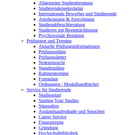
Allgemeine Studienberatung
Studierendensekretariat
Internationale Bewerber und Studierende
Anerkennung & Anrechnung
Studienabbruchberatung
Studieren mit Beeinträchtigung
Psychosoziale Beratung
Prüfungen und Termine
Aktuelle Prüfungsinformationen
Prüfungspläne
Prüfungsämter
Noteneinsicht
Stundenpläne
Rahmentermine
Formulare
Ordnungen / Modulhandbücher
Service für Studierende
Studienstart
Starting Your Studies
Stipendien
Auslandsaufenthalte und Sprachen
Career Service
Finanzierung
Gründung
Hochschulbibliothek