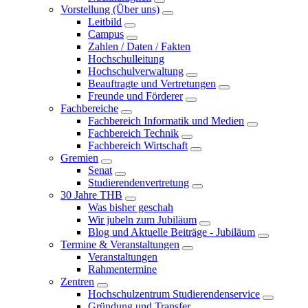
Vorstellung (Über uns)
Leitbild
Campus
Zahlen / Daten / Fakten
Hochschulleitung
Hochschulverwaltung
Beauftragte und Vertretungen
Freunde und Förderer
Fachbereiche
Fachbereich Informatik und Medien
Fachbereich Technik
Fachbereich Wirtschaft
Gremien
Senat
Studierendenvertretung
30 Jahre THB
Was bisher geschah
Wir jubeln zum Jubiläum
Blog und Aktuelle Beiträge - Jubiläum
Termine & Veranstaltungen
Veranstaltungen
Rahmentermine
Zentren
Hochschulzentrum Studierendenservice
Gründung und Transfer