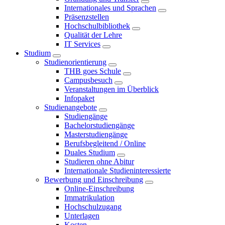
Internationales und Sprachen
Präsenzstellen
Hochschulbibliothek
Qualität der Lehre
IT Services
Studium
Studienorientierung
THB goes Schule
Campusbesuch
Veranstaltungen im Überblick
Infopaket
Studienangebote
Studiengänge
Bachelorstudiengänge
Masterstudiengänge
Berufsbegleitend / Online
Duales Studium
Studieren ohne Abitur
Internationale Studieninteressierte
Bewerbung und Einschreibung
Online-Einschreibung
Immatrikulation
Hochschulzugang
Unterlagen
Kosten